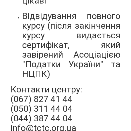
цікаві
Відвідування повного
курсу (після закінчення
курсу видається
сертифікат, який
завірений Асоціацією
"Податки України" та
НЦПК)
Контакти центру:
(067) 827 41 44
(050) 311 44 ​​04
(044) 387 44 04
info@tctc.org.ua