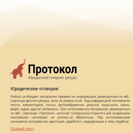
Юридические оговорки
Protocol.ua обладает авторскими правами на информацию, размещенную на веб -
страницах данного ресурса, если не указано иное. Под информацией понимаются
тексты, комментарии, статьи, фотоизображения, рисунки, ящик-шота, сканы,
видео, аудио, другие материалы. При использовании материалов, размещенных
на веб - страницах «Протокол» наличие гиперссылки открытого для индексации
поисковыми системами на protocol.ua обязательна. Под использованием
понимается копирования, адаптация, рерайтинг, модификация и тому подобное.
Полный текст