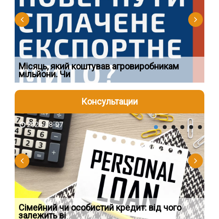
Ї
Місяць, який коштував агровиробникам
Ог
мільйони. Чи
що
Консультации
2026-08-07
2
Сімейний чи особистий кредит: від чого
Пр
залежить ві
по