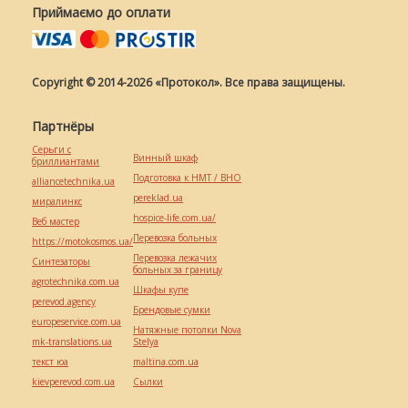
Приймаємо до оплати
Copyright © 2014-2026 «Протокол». Все права защищены.
Партнёры
Серьги с
Винный шкаф
бриллиантами
Подготовка к НМТ / ВНО
alliancetechnika.ua
pereklad.ua
миралинкс
hospice-life.com.ua/
Веб мастер
Перевозка больных
https://motokosmos.ua/
Перевозка лежачих
Синтезаторы
больных за границу
agrotechnika.com.ua
Шкафы купе
perevod.agency
Брендовые сумки
europeservice.com.ua
Натяжные потолки Nova
mk-translations.ua
Stelya
текст юа
maltina.com.ua
kievperevod.com.ua
Cылки