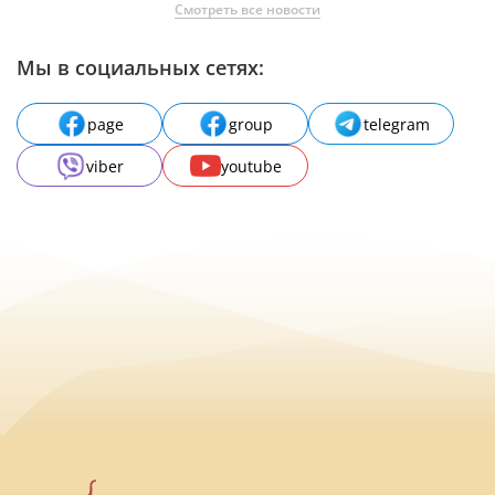
Смотреть все новости
Мы в социальных сетях:
page
group
telegram
viber
youtube