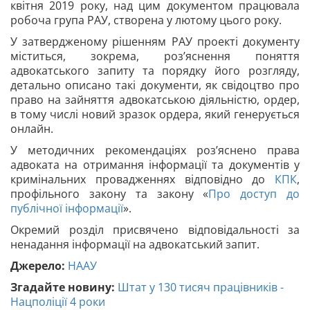
квітня 2019 року, над цим документом працювала
робоча група РАУ, створена у лютому цього року.
У затвердженому рішенням РАУ проекті документу
міститься, зокрема, роз’яснення поняття
адвокатського запиту та порядку його розгляду,
детально описано такі документи, як свідоцтво про
право на зайняття адвокатською діяльністю, ордер,
в тому числі новий зразок ордера, який генерується
онлайн.
У методичних рекомендаціях роз’яснено права
адвоката на отримання інформації та документів у
кримінальних провадженнях відповідно до
КПК
,
профільного закону та закону «
Про доступ до
публічної інформації
».
Окремий розділ присвячено відповідальності за
ненадання інформації на адвокатський запит.
Джерело:
НААУ
Згадайте новину:
Штат у 130 тисяч працівників -
Нацполіції 4 роки