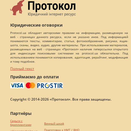
Юридические оговорки
Protocol.ua обладает авторскими правами на информацию, размещенную на
веб - страницах данного ресурса, если не указано иное. Под информацией
понимаются тексты, комментарии, статьи, фотоизображения, рисунки, ящик-
шота, сканы, видео, аудио, другие материалы. При использовании материалов,
размещенных на веб - страницах «Протокол» наличие гиперссылки открытого
для индексации поисковыми системами на protocol.ua обязательна. Под
использованием понимается копирования, адаптация, рерайтинг, модификация
и тому подобное.
Полный текст
Приймаємо до оплати
Copyright © 2014-2026 «Протокол». Все права защищены.
Партнёры
Серьги с
Винный шкаф
бриллиантами
Подготовка к НМТ / ВНО