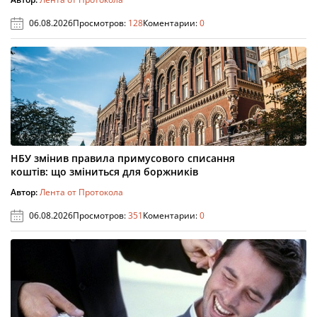
06.08.2026
Просмотров:
128
Коментарии:
0
НБУ змінив правила примусового списання
коштів: що зміниться для боржників
Автор:
Лента от Протокола
06.08.2026
Просмотров:
351
Коментарии:
0