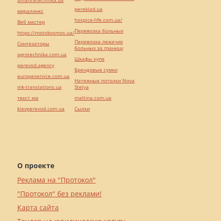
alliancetechnika.ua
pereklad.ua
миралинкс
hospice-life.com.ua/
Веб мастер
Перевозка больных
https://motokosmos.ua/
Перевозка лежачих
Синтезаторы
больных за границу
agrotechnika.com.ua
Шкафы купе
perevod.agency
Брендовые сумки
europeservice.com.ua
Натяжные потолки Nova
mk-translations.ua
Stelya
текст юа
maltina.com.ua
kievperevod.com.ua
Cылки
О проекте
Реклама на "Протокол"
"Протокол" без реклами!
Карта сайта