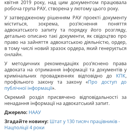
квітня 2019 року, над цим документом працювала
робоча група РАУ, створена у лютому цього року.
У затвердженому рішенням РАУ проекті документу
міститься, зокрема, роз’яснення поняття
адвокатського запиту та порядку його розгляду,
детально описано такі документи, як свідоцтво про
право на зайняття адвокатською діяльністю, ордер,
в тому числі новий зразок ордера, який генерується
онлайн.
У методичних рекомендаціях роз’яснено права
адвоката на отримання інформації та документів у
кримінальних провадженнях відповідно до
КПК
,
профільного закону та закону «
Про доступ до
публічної інформації
».
Окремий розділ присвячено відповідальності за
ненадання інформації на адвокатський запит.
Джерело:
НААУ
Згадайте новину:
Штат у 130 тисяч працівників -
Нацполіції 4 роки