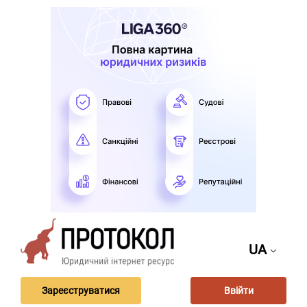
UA
Зареєструватися
Ввійти