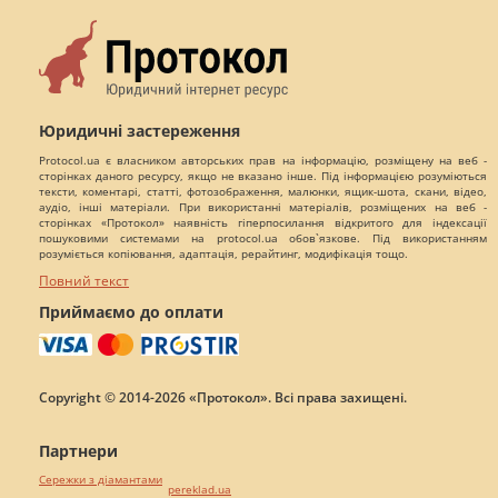
Юридичні застереження
Protocol.ua є власником авторських прав на інформацію, розміщену на веб -
сторінках даного ресурсу, якщо не вказано інше. Під інформацією розуміються
тексти, коментарі, статті, фотозображення, малюнки, ящик-шота, скани, відео,
аудіо, інші матеріали. При використанні матеріалів, розміщених на веб -
сторінках «Протокол» наявність гіперпосилання відкритого для індексації
пошуковими системами на protocol.ua обов`язкове. Під використанням
розуміється копіювання, адаптація, рерайтинг, модифікація тощо.
Повний текст
Приймаємо до оплати
Copyright © 2014-2026 «Протокол». Всі права захищені.
Партнери
Сережки з діамантами
pereklad.ua