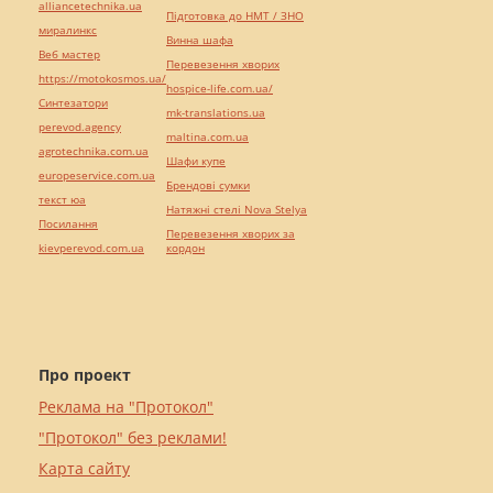
alliancetechnika.ua
Підготовка до НМТ / ЗНО
миралинкс
Винна шафа
Веб мастер
Перевезення хворих
https://motokosmos.ua/
hospice-life.com.ua/
Синтезатори
mk-translations.ua
perevod.agency
maltina.com.ua
agrotechnika.com.ua
Шафи купе
europeservice.com.ua
Брендові сумки
текст юа
Натяжні стелі Nova Stelya
Посилання
Перевезення хворих за
kievperevod.com.ua
кордон
Про проект
Реклама на "Протокол"
"Протокол" без реклами!
Карта сайту