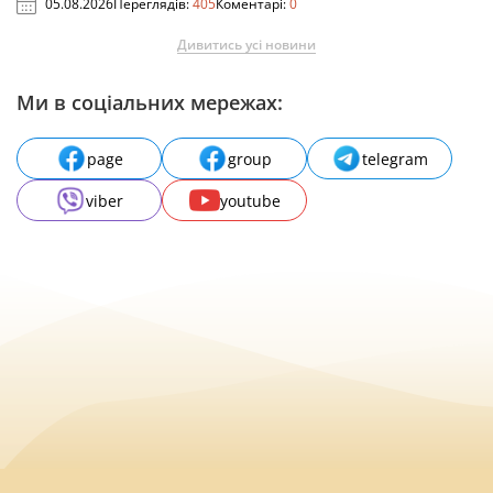
05.08.2026
Переглядів:
405
Коментарі:
0
Дивитись усі новини
Ми в соціальних мережах:
page
group
telegram
viber
youtube