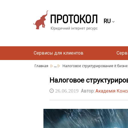
RU
Сервисы для клиентов
Серв
...
Главная
Налоговое структурирование it бизнеса
Налоговое структуриров
26.06.2019
Автор:
Академія Конс