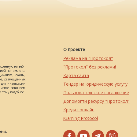
О проекте
Реклама на "Протокол"
"Протокол" без реклами!
ещенную на веб -
ацией понимаются
Карта сайта
ик-шота, сканы,
ов, размещенных
Тендер на юридическую услугу
о для индексации
использованием
Пользовательское соглашение
 тому подобное.
Допомогти ресурсу "Протокол"
Кредит онлайн
iGaming Protocol
ены.