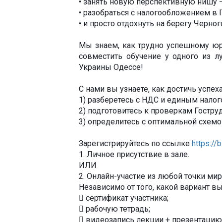
• занять новую перспективную нишу 
• разобраться с налогообложением в I
• и просто отдохнуть на берегу Черног
Мы знаем, как трудно успешному юр
совместить обучение у одного из 
Украины Одессе!
С нами вы узнаете, как достичь успеха
1) разберетесь с НДС и единым налого
2) подготовитесь к проверкам Гоструд
3) определитесь с оптимальной схем
Зарегистрируйтесь по ссылке
https://
1. Личное присутствие в зале.
ИЛИ
2. Онлайн-участие из любой точки мир
Независимо от того, какой вариант в
 сертификат участника;
 рабочую тетрадь;
 видеозапись лекции + презентацию