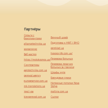
Партнёры
Серьги с
Винный шкаф
бриллиантами
Подготовка к НМТ / ВНО
alliancetechnika.ua
pereklad.ua
миралинкс
hospice-life.com.ua/
Веб мастер
Перевозка больных
https://motokosmos.ua/
Перевозка лежачих
Синтезаторы
больных за границу
agrotechnika.com.ua
Шкафы купе
perevod.agency
Брендовые сумки
europeservice.com.ua
Натяжные потолки Nova
mk-translations.ua
Stelya
текст юа
maltina.com.ua
kievperevod.com.ua
Cылки