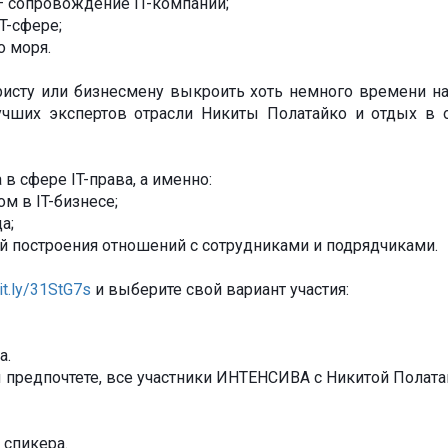
– сопровождение IT-компаний;
T-сфере;
о моря.
исту или бизнесмену выкроить хоть немного времени на
лучших экспертов отрасли Никиты Полатайко и отдых в 
 в сфере IT-права, а именно:
м в IT-бизнесе;
а;
ой построения отношений с сотрудниками и подрядчиками.
bit.ly/31StG7s
и выберите свой вариант участия:
а.
ы предпочтете, все участники ИНТЕНСИВА с Никитой Полата
 спикера.