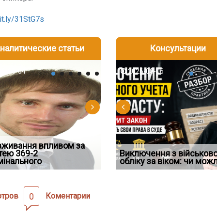
bit.ly/31StG7s
налитические статьи
Консультации
-06
6-08-04
2026-08-05
2026-08-06
2026-08-04
2026-08-06
2026-07-30
д встановив для
вживання впливом за
Особливості захисту у
Документи, на яких не
Переоформлення
Восьмий ААС факти
дування шкоди
тею 369-2
кримінальному
проставляється апостиль:
відстрочки за іншою
Виключення з військов
підтвердив, що ЦВ
мінального
провадженні: я
пер
підставою: нов
обліку за віком: чи мож
скас
отров
0
Коментарии