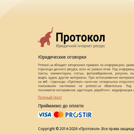
Юридические оговорки
Protocol.ua обладает авторскими правами на информацию, разм
страницах данного ресурса, если не указано иное. Под информ
тексты, комментарии, статьи, фотоизображения, рисунки, ящ
видео, аудио, другие материалы. При использовании материал
на веб - страницах «Протокол» наличие гиперссылки открытог
поисковыми системами на protocol.ua обязательна. Под 
понимается копирования, адаптация, рерайтинг, модификация и
Полный текст
Приймаємо до оплати
Copyright © 2014-2026 «Протокол». Все права защищ