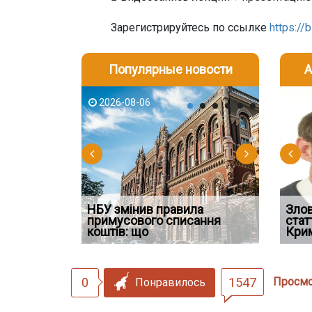
Зарегистрируйтесь по ссылке
https://
Популярные новости
А
2026-08-06
2026-08-03
2026-08
202
НБУ змінив правила
Водії можуть отримати
Якщо су
Зло
 ефективним
примусового списання
компенсацію за незаконні
відшко
стат
сту речових
коштів: що
дії
наявніс
Кри
0
1547
Просм
Понравилось