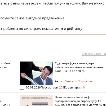
етесь с ним через экран, чтобы получить услугу, Вам не нужно
получите самое выгодное предложение
 проблемы по фильтрам, показателям и рейтингу
Смотреть все но
пособом
Суд оштрафував командира
ка на
військової частини за ігнорування
рішення на 66 560 грн
Автор:
Лента от Протокола
05.08.2026
Просмотров:
208
Коментарии:
0
Використання імені та фото
о
підозрюваного до вироку суду: ОП
1 млн (
КЦС ВС роз’яснила межі допустимог