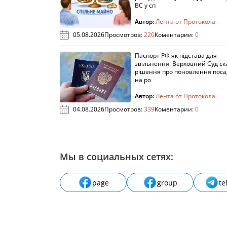
ВС у сп
Автор:
Лента от Протокола
05.08.2026
Просмотров:
220
Коментарии:
0
Паспорт РФ як підстава для
звільнення: Верховний Суд ск
рішення про поновлення пос
на ро
Автор:
Лента от Протокола
04.08.2026
Просмотров:
339
Коментарии:
0
Мы в социальных сетях:
page
group
te