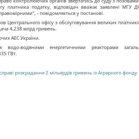
раво контролюючих органів звертатись до суду з позовами
гу платника податку, відповідач вважає заявлені МГУ Д
равомірними", - повідомляється у постанові.
ов Центрального офісу з обслуговування великих платникі
дача 4,238 млрд гривень.
ючих АЕС України.
их водо-водяними енергетичними реакторами загал
35 ГВт.
справі розкрадання 2 мільярдів гривень із Аграрного фонду