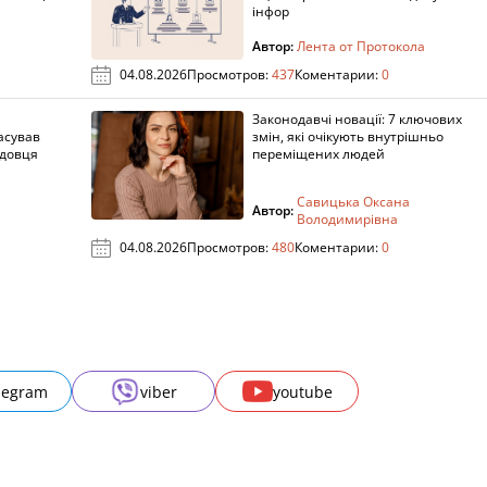
інфор
Автор:
Лента от Протокола
04.08.2026
Просмотров:
437
Коментарии:
0
Законодавчі новації: 7 ключових
асував
змін, які очікують внутрішньо
адовця
переміщених людей
Савицька Оксана
Автор:
Володимирівна
04.08.2026
Просмотров:
480
Коментарии:
0
legram
viber
youtube