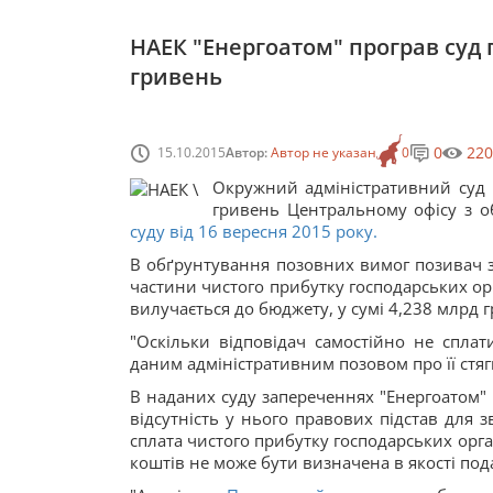
НАЕК "Енергоатом" програв суд п
гривень
0
220
15.10.2015
Автор:
Автор не указан
0
Окружний адміністративний суд 
гривень Центральному офісу з о
суду від 16 вересня 2015 року.
В обґрунтування позовних вимог позивач за
частини чистого прибутку господарських орг
вилучається до бюджету, у сумі 4,238 млрд 
"Оскільки відповідач самостійно не сплат
даним адміністративним позовом про її стягн
В наданих суду запереченнях "Енергоатом" 
відсутність у нього правових підстав для 
сплата чистого прибутку господарських орга
коштів не може бути визначена в якості под