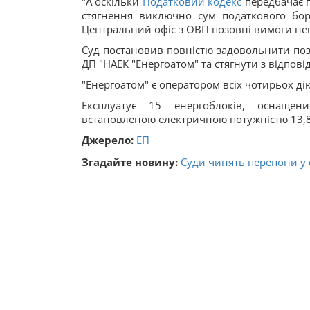
"А оскільки
Податковий кодекс
передбачає п
стягнення виключно сум податкового бор
Центральний офіс з ОВП позовні вимоги неп
Суд постановив повністю задовольнити поз
ДП "НАЕК "Енергоатом" та стягнути з відпові
"Енергоатом" є оператором всіх чотирьох ді
Експлуатує 15 енергоблоків, оснащен
встановленою електричною потужністю 13,8
Джерело:
ЕП
Згадайте новину:
Суди чинять перепони у 