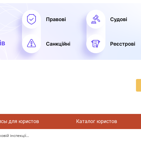
исы для юристов
Каталог юристов
вій інспекції...