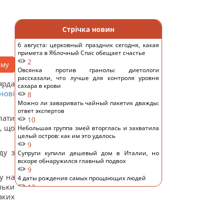
Стрічка новин
6 августа: церковный праздник сегодня, какая
примета в Яблочный Спас обещает счастье
2
аму
Овсянка против гранолы: диетологи
рассказали, что лучше для контроля уровня
ярда
сахара в крови
нові
8
Можно ли заваривать чайный пакетик дважды:
ответ экспертов
лати
10
, що
Небольшая группа змей вторглась и захватила
целый остров: как им это удалось
9
ду з
Супруги купили дешевый дом в Италии, но
вскоре обнаружился главный подвох
9
у на
4 даты рождения самых прощающих людей
льки
12
Шестимесячным младенцам показали пауков и
аких
цветы: реакция глаз удивила ученых
9