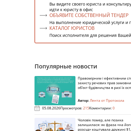
Вы видите своего юриста и консультиру
идти к юристу в офис
ОБЪЯВИТЕ СОБСТВЕННЫЙ ТЕНДЕР
На выполнение юридической услуги и 
КАТАЛОГ ЮРИСТОВ
Поиск исполнителя для решения Вашей
Популярные новости
Правомірним і ефективним с
захисту речових прав замовни
об’єкт будівництва в разі їх осп
Автор:
Лента от Протокола
05.08.2026
Просмотров:
215
Коментарии:
0
Чоловік помер, але позика
залишилася: як фраза «на йог
розсуд» коштувала дружині $1,