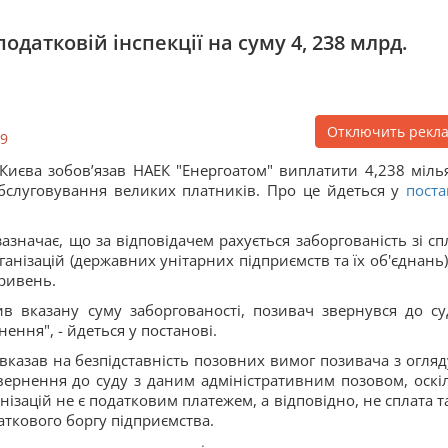
одатковій інспекції на суму 4, 238 млрд.
Отключить рекл
9
Києва зобов’язав НАЕК "Енергоатом" виплатити 4,238 міль
бслуговування великих платників. Про це йдеться у
поста
значає, що за відповідачем рахується заборгованість зі сп
анізацій (державних унітарних підприємств та їх об'єднань)
гривень.
ив вказану суму заборгованості, позивач звернувся до су
ення", - йдеться у постанові.
вказав на безпідставність позовних вимог позивача з огляд
звернення до суду з даним адміністративним позовом, оскі
нізацій не є податковим платежем, а відповідно, не сплата т
аткового боргу підприємства.