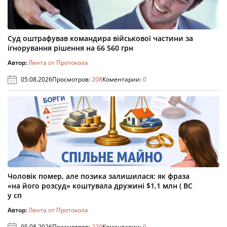
Суд оштрафував командира військової частини за
ігнорування рішення на 66 560 грн
Автор:
Лента от Протокола
05.08.2026
Просмотров:
208
Коментарии:
0
Чоловік помер, але позика залишилася: як фраза
«на його розсуд» коштувала дружині $1,1 млн ( ВС
у сп
Автор:
Лента от Протокола
05.08.2026
Просмотров:
220
Коментарии:
0