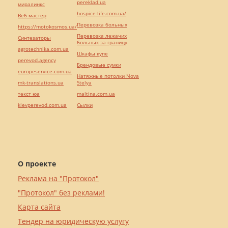
pereklad.ua
миралинкс
hospice-life.com.ua/
Веб мастер
Перевозка больных
https://motokosmos.ua/
Перевозка лежачих
Синтезаторы
больных за границу
agrotechnika.com.ua
Шкафы купе
perevod.agency
Брендовые сумки
europeservice.com.ua
Натяжные потолки Nova
mk-translations.ua
Stelya
текст юа
maltina.com.ua
kievperevod.com.ua
Cылки
О проекте
Реклама на "Протокол"
"Протокол" без реклами!
Карта сайта
Тендер на юридическую услугу