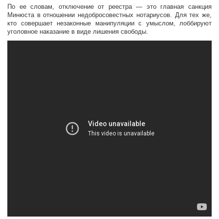
По ее словам, отключение от реестра — это главная санкция
Минюста в отношении недобросовестных нотариусов. Для тех же,
кто совершает незаконные манипуляции с умыслом, лоббируют
уголовное наказание в виде лишения свободы.