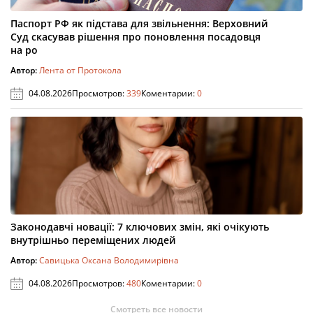
Паспорт РФ як підстава для звільнення: Верховний
Суд скасував рішення про поновлення посадовця
на ро
Автор:
Лента от Протокола
04.08.2026
Просмотров:
339
Коментарии:
0
Законодавчі новації: 7 ключових змін, які очікують
внутрішньо переміщених людей
Автор:
Савицька Оксана Володимирівна
04.08.2026
Просмотров:
480
Коментарии:
0
Смотреть все новости