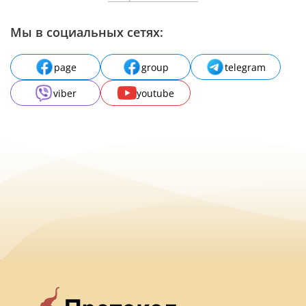
Мы в социальных сетях:
page
group
telegram
viber
youtube