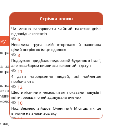
Стрічка новин
Чи можна заварювати чайний пакетик двічі:
відповідь експертів
6
аму
Невелика група змій вторглася й захопила
цілий острів: як їм це вдалося
стра
8
Подружжя придбало недорогий будинок в Італії,
але незабаром виявився головний підступ
ва за
11
стра
4 дати народження людей, які найлегше
пробачають
рства
12
ие от
Шестимісячним немовлятам показали павуків і
тиции
квіти: реакція очей здивувала вчених
около
10
Над Землею зійшов Оленячий Місяць: як це
вплине на знаки зодіаку
14
х же,
Україна не вступить до НАТО, але це не поразка
для Києва, - колумніст Rzeczpospolita
10