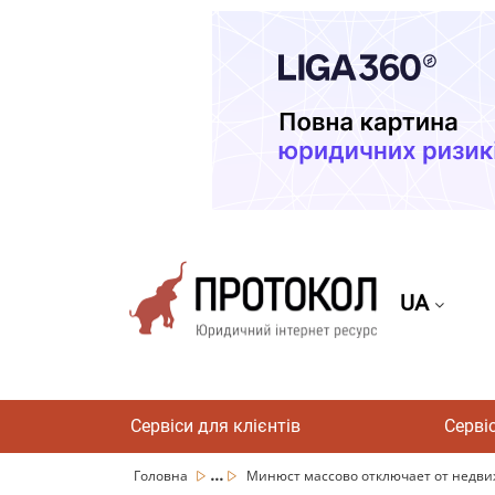
UA
Сервіси для клієнтів
Серві
...
Головна
Минюст массово отключает от недвиж