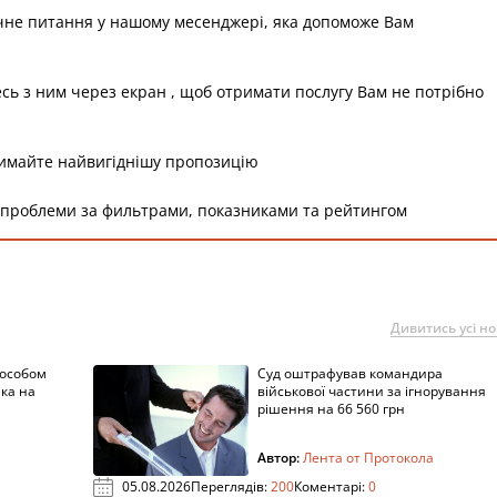
чне питання у нашому месенджері, яка допоможе Вам
есь з ним через екран , щоб отримати послугу Вам не потрібно
римайте найвигіднішу пропозицію
 проблеми за фильтрами, показниками та рейтингом
Дивитись усі н
пособом
Суд оштрафував командира
ка на
військової частини за ігнорування
рішення на 66 560 грн
Автор:
Лента от Протокола
05.08.2026
Переглядів:
200
Коментарі:
0