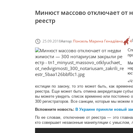
Минюст массово отключает от 
реестр
25.09.2018
Автор:
Понзель Марина Генадіївна
4
Сп
пр
Ми
на
юс
«Ч
юстиции по закону, то это может быть, как временн
реестра. Еще может быть отмена аккредитации субъе
вы можете увидеть список временно или постоянно о
300 регистраторов. Все санкции, которые мы можем 
Вспомните новость:
В Украине приняли новый зак
По ее словам, отключение от реестра — это главна
кто совершает незаконные манипуляции с умыслом, 