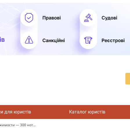
си для юристів
Каталог юристів
имости — 300 нот...