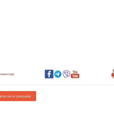
оментарі
дключити рекламу