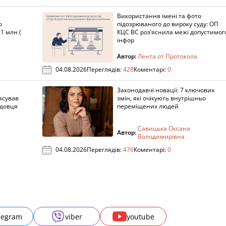
Використання імені та фото
о
підозрюваного до вироку суду: ОП
1 млн (
КЦС ВС роз’яснила межі допустимог
інфор
Автор:
Лента от Протокола
04.08.2026
Переглядів:
428
Коментарі:
0
Законодавчі новації: 7 ключових
асував
змін, які очікують внутрішньо
адовця
переміщених людей
Савицька Оксана
Автор:
Володимирівна
04.08.2026
Переглядів:
476
Коментарі:
0
legram
viber
youtube