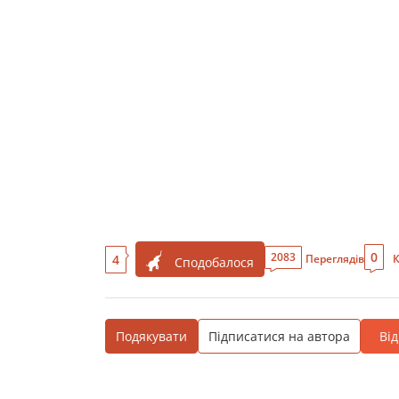
0
2083
4
Переглядів
К
Сподобалося
Подякувати
Підписатися на автора
Ві