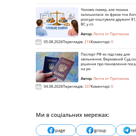
Чоловік помер, але позика
залишилася: як фраза «на йог
розсуд» коштувала дружині $1,
ВС у сп
Автор:
Лента от Протокола
05.08.2026
Переглядів:
216
Коментарі:
0
Паспорт РФ як підстава для
звільнення: Верховний Суд ск
рішення про поновлення пос
на ро
Автор:
Лента от Протокола
04.08.2026
Переглядів:
337
Коментарі:
0
Ми в соціальних мережах:
page
group
te