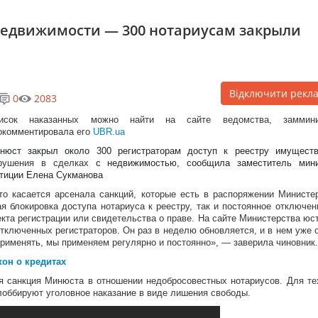
недвижимости — 300 нотариусам закрыли
Відключити рекл
0
2083
исок наказанных можно найти на сайте ведомства, заммини
окомментировала его
UBR.ua
нюст закрыл около 300 регистраторам доступ к реестру имущест
рушения в сделках
с недвижимостью, сообщила заместитель мини
тиции Елена Сукманова
то касается арсенала санкций, которые есть в распоряжении Министе
ая блокировка доступа нотариуса к реестру, так и постоянное отключен
кта регистрации или свидетельства о праве. На сайте Министерства юс
тключенных регистраторов. Он раз в неделю обновляется, и в нем уже 
применять, мы применяем регулярно и постоянно», — заверила чиновник.
он о кредитах
я санкция Минюста в отношении недобросовестных нотариусов. Для те
лоббируют уголовное наказание в виде лишения свободы.