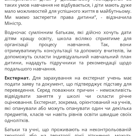
таких умов навчання не відбувається, і діти мають дуже
мало можливостей для успішного життя в майбутньому.
Ми маємо застерегти права дитини”, - відзначила
Міністр.
Водночас сумлінним батькам, які дійсно хочуть дати
дітям кращу освіту, школа всіляко сприятиме для
організації процесу навчання. Так, вони
отримуватимуть консультації та допомогу вчителів, їм
допоможуть скласти індивідуальний навчальний план
дитини, нададуть підручники та рекомендації щодо
подальшого навчання.
Екстернат.
Для зарахування на екстернат учень має
подати заяву та документ, що підтверджує підставу для
переведення. Серед поважних причин - неможливість
відвідувати заняття у школі чи скласти річне
оцінювання. Екстернат, зокрема, орієнтований на учнів,
які опанували або можуть опанувати один чи декілька
предметів, класів чи навіть рівнів освіти швидше своїх
однолітків.
Батьки та учні, що проживають на неконтрольованій
території або на території лінії зіткнення, можуть