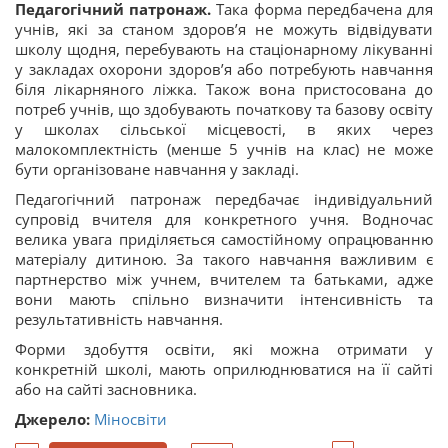
Педагогічний патронаж.
Така форма передбачена для
учнів, які за станом здоров’я не можуть відвідувати
школу щодня, перебувають на стаціонарному лікуванні
у закладах охорони здоров’я або потребують навчання
біля лікарняного ліжка. Також вона пристосована до
потреб учнів, що здобувають початкову та базову освіту
у школах сільської місцевості, в яких через
малокомплектність (менше 5 учнів на клас) не може
бути організоване навчання у закладі.
Педагогічний патронаж передбачає індивідуальний
супровід вчителя для конкретного учня. Водночас
велика увага приділяється самостійному опрацюванню
матеріалу дитиною. За такого навчання важливим є
партнерство між учнем, вчителем та батьками, адже
вони мають спільно визначити інтенсивність та
результативність навчання.
Форми здобуття освіти, які можна отримати у
конкретній школі, мають оприлюднюватися на її сайті
або на сайті засновника.
Джерело:
Міносвіти