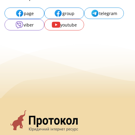
page
group
telegram
viber
youtube