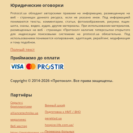
Юридические оговорки
Protocol.ua обладает авторскими правами на информацию, размещенную на
веб - страницах данного ресурса, если не указано иное. Под информацией
понимаются тексты, комментарии, статьи, фотоизображения, рисунки, ящик-
шота, сканы, видео, аудио, другие материалы. При использовании материалов,
размещенных на веб - страницах «Протокол» наличие гиперссылки открытого
для индексации поисковыми системами на protocol.ua обязательна. Под
использованием понимается копирования, адаптация, рерайтинг, модификация
и тому подобное.
Полный текст
Приймаємо до оплати
Copyright © 2014-2026 «Протокол». Все права защищены.
Партнёры
Серьги с
Винный шкаф
бриллиантами
Подготовка к НМТ / ВНО
alliancetechnika.ua
pereklad.ua
миралинкс
hospice-life.com.ua/
Веб мастер
Перевозка больных
https://motokosmos.ua/