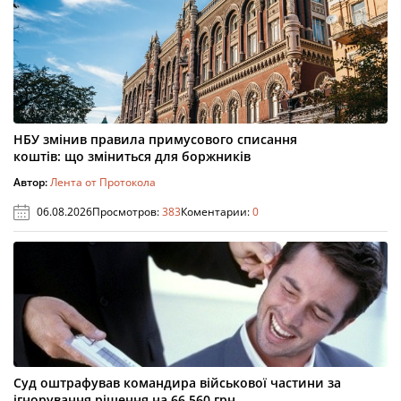
НБУ змінив правила примусового списання
коштів: що зміниться для боржників
Автор:
Лента от Протокола
06.08.2026
Просмотров:
383
Коментарии:
0
Суд оштрафував командира військової частини за
ігнорування рішення на 66 560 грн