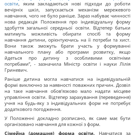
освіти
, яким закладаються нові підходи до роботи
вечірніх шкіл, запускається механізм мережевого
навчання, чого не було раніше. Зараз набуває чинності
нова редакція Положення про індивідуальну форму
здобуття загальної середньої освіти. Відтепер батьки
матимуть можливість обирати спосіб та форму
навчання дитини, орієнтуючись на її потреби та хист.
Вони також зможуть брати участь у формуванні
навчального плану або програми розвитку, якщо
йдеться про дитину з особливими освітніми
потребами”, - зазначила Міністр освіти і науки Лілія
Гриневич.
Раніше дитина могла навчатися на індивідуальній
формі виключно за наявності поважних причин. Дозвіл
на таке навчання обов’язково мало надати місцеве
управління освіти. Відтепер зарахування (переведення)
учня на будь-яку з індивідуальних форм не потребує
додаткового погодження.
У Положенні докладно розписано, як саме має бути
організовано навчання для кожної з форм.
Сімейна (домашня) форма освіти.
Навчатися за