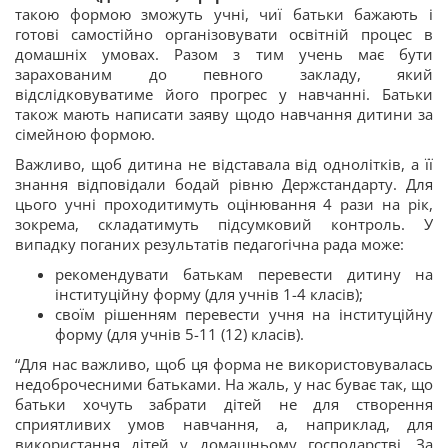
такою формою зможуть учні, чиї батьки бажають і
готові самостійно організовувати освітній процес в
домашніх умовах. Разом з тим учень має бути
зарахованим до певного закладу, який
відслідковуватиме його прогрес у навчанні. Батьки
також мають написати заяву щодо навчання дитини за
сімейною формою.
Важливо, щоб дитина не відставала від однолітків, а її
знання відповідали бодай рівню Держстандарту. Для
цього учні проходитимуть оцінювання 4 рази на рік,
зокрема, складатимуть підсумковий контроль. У
випадку поганих результатів педагогічна рада може:
рекомендувати батькам перевести дитину на
інституційну форму (для учнів 1-4 класів);
своїм рішенням перевести учня на інституційну
форму (для учнів 5-11 (12) класів).
“Для нас важливо, щоб ця форма не використовувалась
недоброчесними батьками. На жаль, у нас буває так, що
батьки хочуть забрати дітей не для створення
сприятливих умов навчання, а, наприклад, для
використання дітей у домашньому господарстві. За