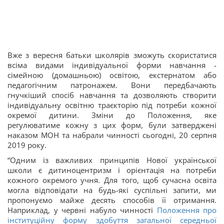
Вже з вересня батьки школярів зможуть скористатися
всіма видами індивідуальної форми навчання -
сімейною (домашньою) освітою, екстернатом або
педагогічним патронажем. Вони передбачають
гнучкіший спосіб навчання та дозволяють створити
індивідуальну освітню траєкторію під потреби кожної
окремої дитини. Зміни до Положення, яке
регулюватиме кожну з цих форм, були затверджені
наказом МОН та набрали чинності сьогодні, 20 серпня
2019 року.
“Одним із важливих принципів Нової української
школи є дитиноцентризм і орієнтація на потреби
кожного окремого учня. Для того, щоб сучасна освіта
могла відповідати на будь-які суспільні запити, ми
пропонуємо майже десять способів її отримання.
Наприклад, у червні набуло чинності
Положення про
інституційну форму здобуття загальної середньої