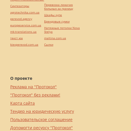
Перевозка лежачих
Синтезаторы
больных за границу
agrotechnika.com.ua
Шкафы купе
perevod.agency
Брендовые сумки
europeservice.com.ua
Натяжные потолки Nova
mk-translations.ua
Stelya
текст юа
maltina.com.ua
kievperevod.com.ua
Cылки
О проекте
Реклама на "Протокол"
"Протокол" без реклами!
Карта сайта
Тендер на юридическую услугу
Пользовательское соглашение
Допомогти ресурсу "Протокол"