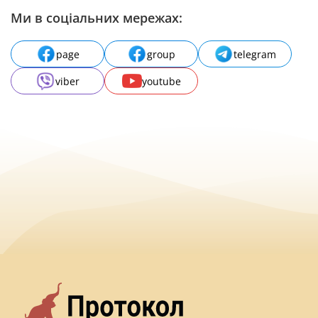
Ми в соціальних мережах:
page
group
telegram
viber
youtube