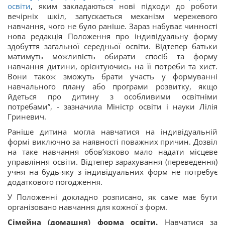
освіти
, яким закладаються нові підходи до роботи
вечірніх шкіл, запускається механізм мережевого
навчання, чого не було раніше. Зараз набуває чинності
нова редакція Положення про індивідуальну форму
здобуття загальної середньої освіти. Відтепер батьки
матимуть можливість обирати спосіб та форму
навчання дитини, орієнтуючись на її потреби та хист.
Вони також зможуть брати участь у формуванні
навчального плану або програми розвитку, якщо
йдеться про дитину з особливими освітніми
потребами”, - зазначила Міністр освіти і науки Лілія
Гриневич.
Раніше дитина могла навчатися на індивідуальній
формі виключно за наявності поважних причин. Дозвіл
на таке навчання обов’язково мало надати місцеве
управління освіти. Відтепер зарахування (переведення)
учня на будь-яку з індивідуальних форм не потребує
додаткового погодження.
У Положенні докладно розписано, як саме має бути
організовано навчання для кожної з форм.
Сімейна (домашня) форма освіти.
Навчатися за