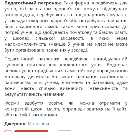
Педагогічний патронаж.
Така форма передбачена для
учнів, які за станом здоров’я не можуть відвідувати
школу щодня, перебувають на стаціонарному лікуванні
у закладах охорони здоров’я або потребують навчання
біля лікарняного ліжка. Також вона пристосована до
потреб учнів, що здобувають початкову та базову освіту
у школах сільської місцевості, в яких через
малокомплектність (менше 5 учнів на клас) не може
бути організоване навчання у закладі.
Педагогічний патронаж передбачає індивідуальний
супровід вчителя для конкретного учня. Водночас
велика увага приділяється самостійному опрацюванню
матеріалу дитиною. За такого навчання важливим є
партнерство між учнем, вчителем та батьками, адже
вони мають спільно визначити інтенсивність та
результативність навчання.
Форми здобуття освіти, які можна отримати у
конкретній школі, мають оприлюднюватися на її сайті
або на сайті засновника.
Джерело:
Міносвіти