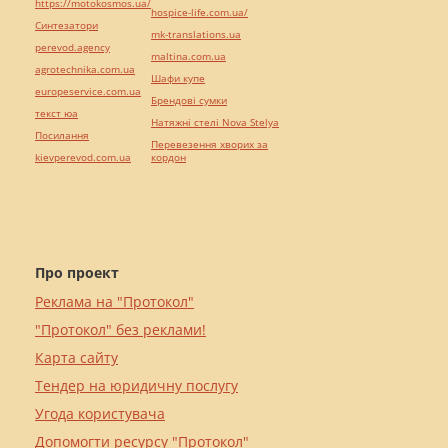
https://motokosmos.ua/
hospice-life.com.ua/
Синтезатори
mk-translations.ua
perevod.agency
maltina.com.ua
agrotechnika.com.ua
Шафи купе
europeservice.com.ua
Брендові сумки
текст юа
Натяжні стелі Nova Stelya
Посилання
Перевезення хворих за
kievperevod.com.ua
кордон
Про проект
Реклама на "Протокол"
"Протокол" без реклами!
Карта сайту
Тендер на юридичну послугу
Угода користувача
Допомогти ресурсу "Протокол"