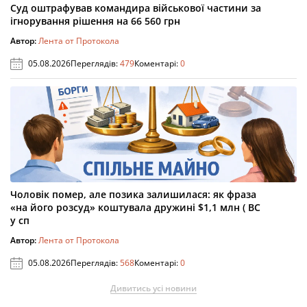
Суд оштрафував командира військової частини за
ігнорування рішення на 66 560 грн
Автор:
Лента от Протокола
05.08.2026
Переглядів:
479
Коментарі:
0
Чоловік помер, але позика залишилася: як фраза
«на його розсуд» коштувала дружині $1,1 млн ( ВС
у сп
Автор:
Лента от Протокола
05.08.2026
Переглядів:
568
Коментарі:
0
Дивитись усі новини