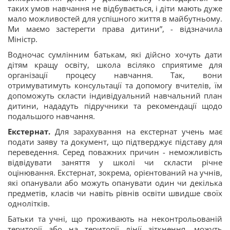
таких умов навчання не відбувається, і діти мають дуже
мало можливостей для успішного життя в майбутньому.
Ми маємо застерегти права дитини”, - відзначила
Міністр.
Водночас сумлінним батькам, які дійсно хочуть дати
дітям кращу освіту, школа всіляко сприятиме для
організації процесу навчання. Так, вони
отримуватимуть консультації та допомогу вчителів, їм
допоможуть скласти індивідуальний навчальний план
дитини, нададуть підручники та рекомендації щодо
подальшого навчання.
Екстернат.
Для зарахування на екстернат учень має
подати заяву та документ, що підтверджує підставу для
переведення. Серед поважних причин - неможливість
відвідувати заняття у школі чи скласти річне
оцінювання. Екстернат, зокрема, орієнтований на учнів,
які опанували або можуть опанувати один чи декілька
предметів, класів чи навіть рівнів освіти швидше своїх
однолітків.
Батьки та учні, що проживають на неконтрольованій
території або на території лінії зіткнення, можуть