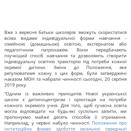
Вже з вересня батьки школярів зможуть скористатися
всіма видами індивідуальної форми навчання -
сімейною (домашньою) освітою, екстернатом або
педагогічним патронажем. Вони передбачають
гнучкіший спосіб навчання та дозволяють створити
індивідуальну освітню траєкторію під потреби кожної
окремої дитини. Зміни до Положення, яке
регулюватиме кожну з цих форм, були затверджені
наказом МОН та набрали чинності сьогодні, 20 серпня
2019 року.
“Одним із важливих принципів Нової української
школи є дитиноцентризм і орієнтація на потреби
кожного окремого учня. Для того, щоб сучасна освіта
могла відповідати на будь-які суспільні запити, ми
пропонуємо майже десять способів її отримання.
Наприклад, у червні набуло чинності
Положення про
інституційну форму здобуття загальної середньої