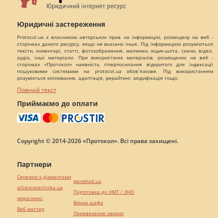
Юридичні застереження
Protocol.ua є власником авторських прав на інформацію, розміщену на веб -
сторінках даного ресурсу, якщо не вказано інше. Під інформацією розуміються
тексти, коментарі, статті, фотозображення, малюнки, ящик-шота, скани, відео,
аудіо, інші матеріали. При використанні матеріалів, розміщених на веб -
сторінках «Протокол» наявність гіперпосилання відкритого для індексації
пошуковими системами на protocol.ua обов`язкове. Під використанням
розуміється копіювання, адаптація, рерайтинг, модифікація тощо.
Повний текст
Приймаємо до оплати
Copyright © 2014-2026 «Протокол». Всі права захищені.
Партнери
Сережки з діамантами
pereklad.ua
alliancetechnika.ua
Підготовка до НМТ / ЗНО
миралинкс
Винна шафа
Веб мастер
Перевезення хворих