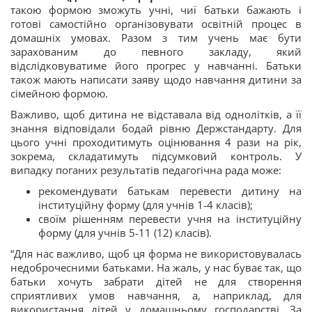
такою формою зможуть учні, чиї батьки бажають і
готові самостійно організовувати освітній процес в
домашніх умовах. Разом з тим учень має бути
зарахованим до певного закладу, який
відслідковуватиме його прогрес у навчанні. Батьки
також мають написати заяву щодо навчання дитини за
сімейною формою.
Важливо, щоб дитина не відставала від однолітків, а її
знання відповідали бодай рівню Держстандарту. Для
цього учні проходитимуть оцінювання 4 рази на рік,
зокрема, складатимуть підсумковий контроль. У
випадку поганих результатів педагогічна рада може:
рекомендувати батькам перевести дитину на
інституційну форму (для учнів 1-4 класів);
своїм рішенням перевести учня на інституційну
форму (для учнів 5-11 (12) класів).
“Для нас важливо, щоб ця форма не використовувалась
недоброчесними батьками. На жаль, у нас буває так, що
батьки хочуть забрати дітей не для створення
сприятливих умов навчання, а, наприклад, для
використання дітей у домашньому господарстві. За