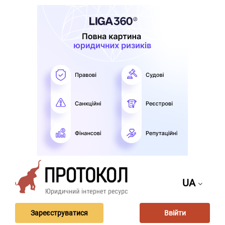
UA
Зареєструватися
Ввійти