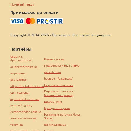
Полный текст
Приймаємо до оплати
Copyright © 2014-2026 «Протокол». Все права защищены.
Партнёры
Серьги с
Винный шкаф
бриллиантами
Подготовка к НМТ / ВНО
alliancetechnika.ua
pereklad.ua
миралинкс
hospice-life.com.ua/
Веб мастер
Перевозка больных
https://motokosmos.ua/
Перевозка лежачих
Синтезаторы
больных за границу
agrotechnika.com.ua
Шкафы купе
perevod.agency
Брендовые сумки
europeservice.com.ua
Натяжные потолки Nova
mk-translations.ua
Stelya
текст юа
maltina.com.ua