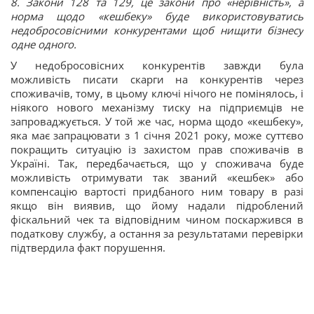
8. Закони 128 та 129, це закони про «нерівність», а
норма щодо «кешбеку» буде використовуватись
недобросовісними конкурентами щоб нищити бізнесу
одне одного.
У недобросовісних конкурентів завжди була
можливість писати скарги на конкурентів через
споживачів, тому, в цьому ключі нічого не помінялось, і
ніякого нового механізму тиску на підприємців не
запроваджується. У той же час, норма щодо «кешбеку»,
яка має запрацювати з 1 січня 2021 року, може суттєво
покращить ситуацію із захистом прав споживачів в
Україні. Так, передбачається, що у споживача буде
можливість отримувати так званий «кешбек» або
компенсацію вартості придбаного ним товару в разі
якщо він виявив, що йому надали підроблений
фіскальний чек та відповідним чином поскаржився в
податкову службу, а остання за результатами перевірки
підтвердила факт порушення.