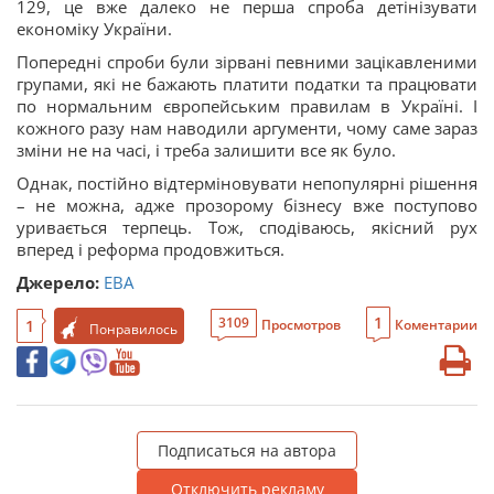
129, це вже далеко не перша спроба детінізувати
економіку України.
Попередні спроби були зірвані певними зацікавленими
групами, які не бажають платити податки та працювати
по нормальним європейським правилам в Україні. І
кожного разу нам наводили аргументи, чому саме зараз
зміни не на часі, і треба залишити все як було.
Однак, постійно відтерміновувати непопулярні рішення
– не можна, адже прозорому бізнесу вже поступово
уривається терпець. Тож, сподіваюсь, якісний рух
вперед і реформа продовжиться.
Джерело:
EBA
1
3109
1
Просмотров
Коментарии
Понравилось
Подписаться на автора
Отключить рекламу