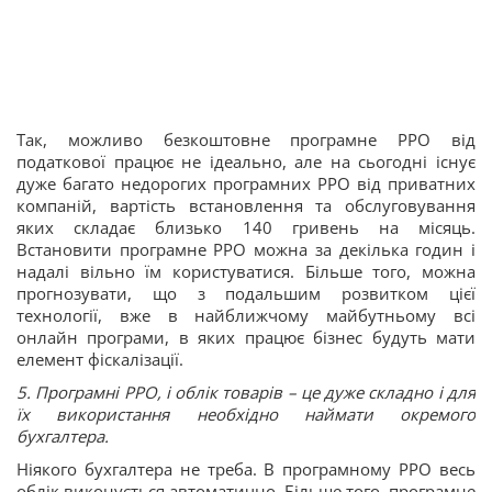
Так, можливо безкоштовне програмне РРО від
податкової працює не ідеально, але на сьогодні існує
дуже багато недорогих програмних РРО від приватних
компаній, вартість встановлення та обслуговування
яких складає близько 140 гривень на місяць.
Встановити програмне РРО можна за декілька годин і
надалі вільно їм користуватися. Більше того, можна
прогнозувати, що з подальшим розвитком цієї
технології, вже в найближчому майбутньому всі
онлайн програми, в яких працює бізнес будуть мати
елемент фіскалізації.
5. Програмні РРО, і облік товарів – це дуже складно і для
їх використання необхідно наймати окремого
бухгалтера.
Ніякого бухгалтера не треба. В програмному РРО весь
облік виконується автоматично. Більше того, програмне