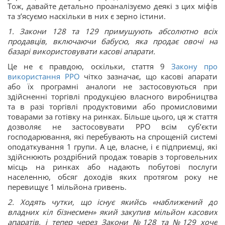
Тож, давайте детально проаналізуємо деякі з цих міфів
та з’ясуємо наскільки в них є зерно істини.
1. Закони 128 та 129 примушують абсолютно всіх
продавців, включаючи бабусю, яка продає овочі на
базарі використовувати касові апарати.
Це не є правдою, оскільки, стаття 9
Закону про
використання РРО
чітко зазначає, що касові апарати
або їх програмні аналоги не застосовуються при
здійсненні торгівлі продукцією власного виробництва
та в разі торгівлі продуктовими або промисловими
товарами за готівку на ринках. Більше цього, ця ж стаття
дозволяє не застосовувати РРО всім суб’єкти
господарювання, які перебувають на спрощеній системі
оподаткування 1 групи. А це, власне, і є підприємці, які
здійснюють роздрібний продаж товарів з торговельних
місць на ринках або надають побутові послуги
населенню, обсяг доходів яких протягом року не
перевищує 1 мільйона гривень.
2. Ходять чутки, що існує якийсь «наближений до
владних кіл бізнесмен» який закупив мільйон касових
апаратів, і тепер через Закони №128 та №129 хоче