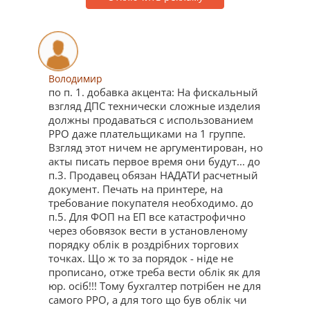
Володимир
по п. 1. добавка акцента: На фискальный
взгляд ДПС технически сложные изделия
должны продаваться с использованием
РРО даже плательщиками на 1 группе.
Взгляд этот ничем не аргументирован, но
акты писать первое время они будут... до
п.3. Продавец обязан НАДАТИ расчетный
документ. Печать на принтере, на
требование покупателя необходимо. до
п.5. Для ФОП на ЕП все катастрофично
через обовязок вести в установленому
порядку облік в роздрібних торгових
точках. Що ж то за порядок - ніде не
прописано, отже треба вести облік як для
юр. осіб!!! Тому бухгалтер потрібен не для
самого РРО, а для того що був облік чи