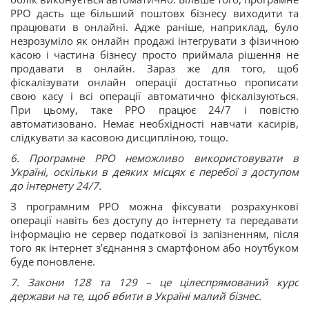
РРО дасть ще більший поштовх бізнесу виходити та
працювати в онлайні. Адже раніше, наприклад, було
незрозуміло як онлайн продажі інтегрувати з фізичною
касою і частина бізнесу просто приймала рішення не
продавати в онлайн. Зараз же для того, щоб
фіскалізувати онлайн операції достатньо прописати
свою касу і всі операції автоматично фіскалізуються.
При цьому, таке РРО працює 24/7 і повістю
автоматизовано. Немає необхідності навчати касирів,
слідкувати за касовою дисципліною, тощо.
6. Програмне РРО неможливо використовувати в
Україні, оскільки в деяких місцях є перебої з доступом
до інтернету 24/7.
З програмним РРО можна фіксувати розрахункові
операції навіть без доступу до інтернету та передавати
інформацію не сервер податкової із запізненням, після
того як інтернет з’єднання з смартфоном або ноутбуком
буде поновлене.
7. Закони 128 та 129 – це цілеспрямований курс
держави на те, щоб вбити в Україні малий бізнес.