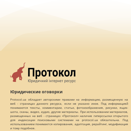
Юридические оговорки
Protocol.ua обладает авторскими правами на информацию, размещенную на
веб - страницах данного ресурса, если не указано иное. Под информацией
понимаются тексты, комментарии, статьи, фотоизображения, рисунки, ящик-
шота, сканы, видео, аудио, другие материалы. При использовании материалов,
размещенных на веб - страницах «Протокол» наличие гиперссылки открытого
для индексации поисковыми системами на protocol.ua обязательна. Под
использованием понимается копирования, адаптация, рерайтинг, модификация
и тому подобное.