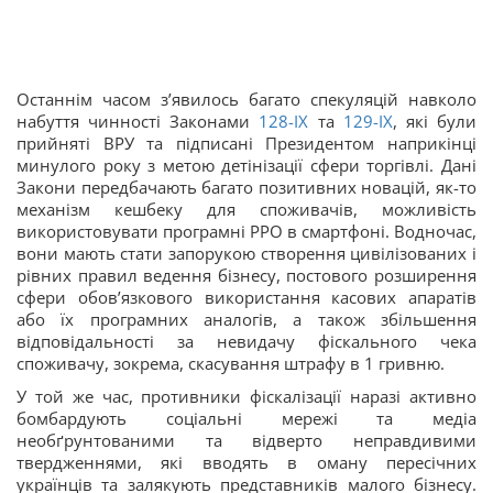
Останнім часом з’явилось багато спекуляцій навколо
набуття чинності Законами
128-IX
та
129-IX
, які були
прийняті ВРУ та підписані Президентом наприкінці
минулого року з метою детінізації сфери торгівлі. Дані
Закони передбачають багато позитивних новацій, як-то
механізм кешбеку для споживачів, можливість
використовувати програмні РРО в смартфоні. Водночас,
вони мають стати запорукою створення цивілізованих і
рівних правил ведення бізнесу, постового розширення
сфери обов’язкового використання касових апаратів
або їх програмних аналогів, а також збільшення
відповідальності за невидачу фіскального чека
споживачу, зокрема, скасування штрафу в 1 гривню.
У той же час, противники фіскалізації наразі активно
бомбардують соціальні мережі та медіа
необґрунтованими та відверто неправдивими
твердженнями, які вводять в оману пересічних
українців та залякують представників малого бізнесу.