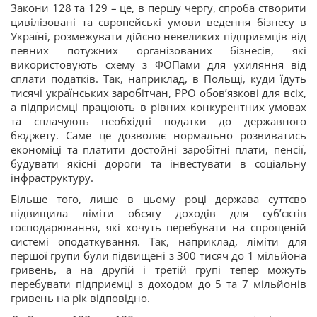
Закони 128 та 129 – це, в першу чергу, спроба створити
цивілізовані та європейські умови ведення бізнесу в
Україні, розмежувати дійсно невеликих підприємців від
певних потужних організованих бізнесів, які
використовують схему з ФОПами для ухиляння від
сплати податків. Так, наприклад, в Польщі, куди їдуть
тисячі українських заробітчан, РРО обов’язкові для всіх,
а підприємці працюють в рівних конкурентних умовах
та сплачують необхідні податки до державного
бюджету. Саме це дозволяє нормально розвиватись
економіці та платити достойні заробітні плати, пенсії,
будувати якісні дороги та інвестувати в соціальну
інфраструктуру.
Більше того, лише в цьому році держава суттєво
підвищила ліміти обсягу доходів для суб’єктів
господарювання, які хочуть перебувати на спрощеній
системі оподаткування. Так, наприклад, ліміти для
першої групи були підвищені з 300 тисяч до 1 мільйона
гривень, а на другій і третій групі тепер можуть
перебувати підприємці з доходом до 5 та 7 мільйонів
гривень на рік відповідно.