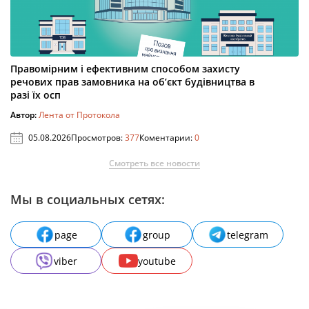
Правомірним і ефективним способом захисту
речових прав замовника на об’єкт будівництва в
разі їх осп
Автор:
Лента от Протокола
05.08.2026
Просмотров:
377
Коментарии:
0
Смотреть все новости
Мы в социальных сетях:
page
group
telegram
viber
youtube