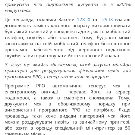
примусити всіх підприємців купувати їх з «200%
накруткою».
Це неправда, оскільки Закони
128-IX
та
129-IX
взагалі
дозволяють замість касового апарату використовувати
будь-який наявний у продавця гаджет, як-то мобільний
телефон, ноутбук або планшет. Тому, будь-хто може
завантажити на свій мобільний телефон безкоштовне
програмне забезпечення від державної податкової
служби та використовувати його як касовий апарат.
3. Існує ще якийсь «бізнесмен», який закупав мільйон
принтерів для роздрукування фіскальних чеків для
програмних РРО, і тепер також хоче їх продати.
Програмне РРО автоматично генерує чек в
електронному вигляді і передає його на сервер
податкової, а також в смартфон споживача. Тому,
друкувати чек в обов’язковому порядку при
використанні програмного РРО не потрібно. Якщо
продавець таки хоче видади паперовий чек, його
можна роздрукувати навіть на звичайному принтері,
або взяти в оренду спеціальний міні-принтер за 50
гривень на місяць.