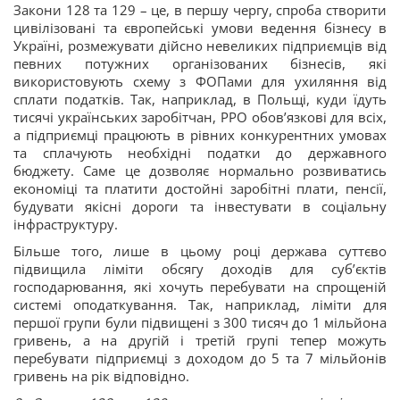
Закони 128 та 129 – це, в першу чергу, спроба створити
цивілізовані та європейські умови ведення бізнесу в
Україні, розмежувати дійсно невеликих підприємців від
певних потужних організованих бізнесів, які
використовують схему з ФОПами для ухиляння від
сплати податків. Так, наприклад, в Польщі, куди їдуть
тисячі українських заробітчан, РРО обов’язкові для всіх,
а підприємці працюють в рівних конкурентних умовах
та сплачують необхідні податки до державного
бюджету. Саме це дозволяє нормально розвиватись
економіці та платити достойні заробітні плати, пенсії,
будувати якісні дороги та інвестувати в соціальну
інфраструктуру.
Більше того, лише в цьому році держава суттєво
підвищила ліміти обсягу доходів для суб’єктів
господарювання, які хочуть перебувати на спрощеній
системі оподаткування. Так, наприклад, ліміти для
першої групи були підвищені з 300 тисяч до 1 мільйона
гривень, а на другій і третій групі тепер можуть
перебувати підприємці з доходом до 5 та 7 мільйонів
гривень на рік відповідно.