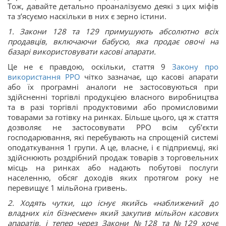
Тож, давайте детально проаналізуємо деякі з цих міфів
та з’ясуємо наскільки в них є зерно істини.
1. Закони 128 та 129 примушують абсолютно всіх
продавців, включаючи бабусю, яка продає овочі на
базарі використовувати касові апарати.
Це не є правдою, оскільки, стаття 9
Закону про
використання РРО
чітко зазначає, що касові апарати
або їх програмні аналоги не застосовуються при
здійсненні торгівлі продукцією власного виробництва
та в разі торгівлі продуктовими або промисловими
товарами за готівку на ринках. Більше цього, ця ж стаття
дозволяє не застосовувати РРО всім суб’єкти
господарювання, які перебувають на спрощеній системі
оподаткування 1 групи. А це, власне, і є підприємці, які
здійснюють роздрібний продаж товарів з торговельних
місць на ринках або надають побутові послуги
населенню, обсяг доходів яких протягом року не
перевищує 1 мільйона гривень.
2. Ходять чутки, що існує якийсь «наближений до
владних кіл бізнесмен» який закупив мільйон касових
апаратів, і тепер через Закони №128 та №129 хоче