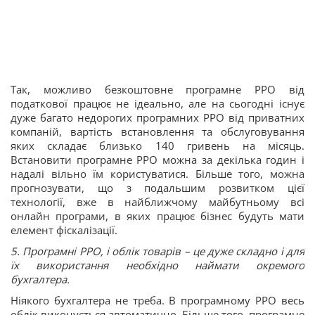
Так, можливо безкоштовне програмне РРО від
податкової працює не ідеально, але на сьогодні існує
дуже багато недорогих програмних РРО від приватних
компаній, вартість встановлення та обслуговування
яких складає близько 140 гривень на місяць.
Встановити програмне РРО можна за декілька годин і
надалі вільно їм користуватися. Більше того, можна
прогнозувати, що з подальшим розвитком цієї
технології, вже в найближчому майбутньому всі
онлайн програми, в яких працює бізнес будуть мати
елемент фіскалізації.
5. Програмні РРО, і облік товарів – це дуже складно і для
їх використання необхідно наймати окремого
бухгалтера.
Ніякого бухгалтера не треба. В програмному РРО весь
облік виконується автоматично. Більше того, програмне