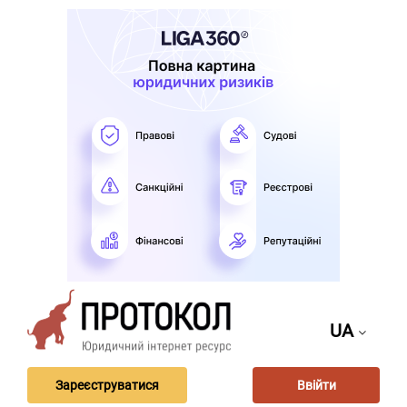
UA
Зареєструватися
Ввійти