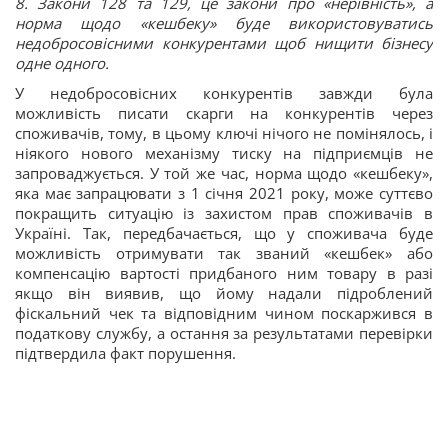
8. Закони 128 та 129, це закони про «нерівність», а
норма щодо «кешбеку» буде використовуватись
недобросовісними конкурентами щоб нищити бізнесу
одне одного.
У недобросовісних конкурентів завжди була
можливість писати скарги на конкурентів через
споживачів, тому, в цьому ключі нічого не помінялось, і
ніякого нового механізму тиску на підприємців не
запроваджується. У той же час, норма щодо «кешбеку»,
яка має запрацювати з 1 січня 2021 року, може суттєво
покращить ситуацію із захистом прав споживачів в
Україні. Так, передбачається, що у споживача буде
можливість отримувати так званий «кешбек» або
компенсацію вартості придбаного ним товару в разі
якщо він виявив, що йому надали підроблений
фіскальний чек та відповідним чином поскаржився в
податкову службу, а остання за результатами перевірки
підтвердила факт порушення.