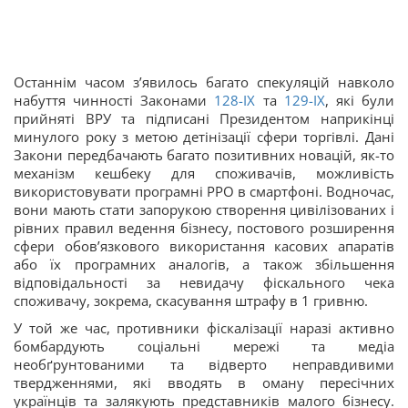
Останнім часом з’явилось багато спекуляцій навколо
набуття чинності Законами
128-IX
та
129-IX
, які були
прийняті ВРУ та підписані Президентом наприкінці
минулого року з метою детінізації сфери торгівлі. Дані
Закони передбачають багато позитивних новацій, як-то
механізм кешбеку для споживачів, можливість
використовувати програмні РРО в смартфоні. Водночас,
вони мають стати запорукою створення цивілізованих і
рівних правил ведення бізнесу, постового розширення
сфери обов’язкового використання касових апаратів
або їх програмних аналогів, а також збільшення
відповідальності за невидачу фіскального чека
споживачу, зокрема, скасування штрафу в 1 гривню.
У той же час, противники фіскалізації наразі активно
бомбардують соціальні мережі та медіа
необґрунтованими та відверто неправдивими
твердженнями, які вводять в оману пересічних
українців та залякують представників малого бізнесу.