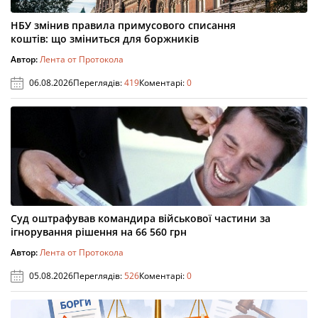
НБУ змінив правила примусового списання
коштів: що зміниться для боржників
Автор:
Лента от Протокола
06.08.2026
Переглядів:
419
Коментарі:
0
Суд оштрафував командира військової частини за
ігнорування рішення на 66 560 грн
Автор:
Лента от Протокола
05.08.2026
Переглядів:
526
Коментарі:
0