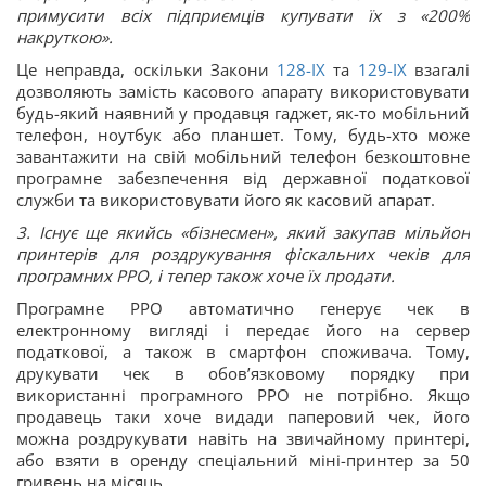
примусити всіх підприємців купувати їх з «200%
накруткою».
Це неправда, оскільки Закони
128-IX
та
129-IX
взагалі
дозволяють замість касового апарату використовувати
будь-який наявний у продавця гаджет, як-то мобільний
телефон, ноутбук або планшет. Тому, будь-хто може
завантажити на свій мобільний телефон безкоштовне
програмне забезпечення від державної податкової
служби та використовувати його як касовий апарат.
3. Існує ще якийсь «бізнесмен», який закупав мільйон
принтерів для роздрукування фіскальних чеків для
програмних РРО, і тепер також хоче їх продати.
Програмне РРО автоматично генерує чек в
електронному вигляді і передає його на сервер
податкової, а також в смартфон споживача. Тому,
друкувати чек в обов’язковому порядку при
використанні програмного РРО не потрібно. Якщо
продавець таки хоче видади паперовий чек, його
можна роздрукувати навіть на звичайному принтері,
або взяти в оренду спеціальний міні-принтер за 50
гривень на місяць.