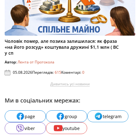
Чоловік помер, але позика залишилася: як фраза
«на його розсуд» коштувала дружині $1,1 млн ( ВС
у сп
Автор:
Лента от Протокола
05.08.2026
Переглядів:
615
Коментарі:
0
Дивитись усі новини
Ми в соціальних мережах:
page
group
telegram
viber
youtube