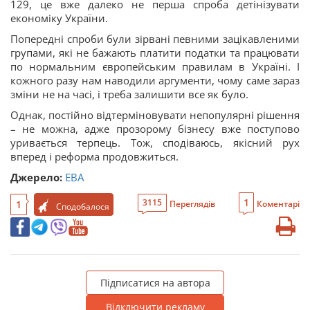
129, це вже далеко не перша спроба детінізувати
економіку України.
Попередні спроби були зірвані певними зацікавленими
групами, які не бажають платити податки та працювати
по нормальним європейським правилам в Україні. І
кожного разу нам наводили аргументи, чому саме зараз
зміни не на часі, і треба залишити все як було.
Однак, постійно відтерміновувати непопулярні рішення
– не можна, адже прозорому бізнесу вже поступово
уривається терпець. Тож, сподіваюсь, якісний рух
вперед і реформа продовжиться.
Джерело:
EBA
1
3115
1
Переглядів
Коментарі
Сподобалося
Підписатися на автора
Відключити рекламу