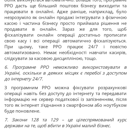
РРО дасть ще більший поштовх бізнесу виходити та
працювати в онлайні. Адже раніше, наприклад, було
незрозуміло як онлайн продажі інтегрувати з фізичною
касою і частина бізнесу просто приймала рішення не
продавати в онлайн. Зараз же для того, щоб
фіскалізувати онлайн операції достатньо прописати
свою касу і всі операції автоматично фіскалізуються.
При цьому, таке РРО працює 24/7 і повістю
автоматизовано. Немає необхідності навчати касирів,
слідкувати за касовою дисципліною, тощо.
6. Програмне РРО неможливо використовувати в
Україні, оскільки в деяких місцях є перебої з доступом
до інтернету 24/7.
З програмним РРО можна фіксувати розрахункові
операції навіть без доступу до інтернету та передавати
інформацію не сервер податкової із запізненням, після
того як інтернет з’єднання з смартфоном або ноутбуком
буде поновлене.
7. Закони 128 та 129 – це цілеспрямований курс
держави на те, щоб вбити в Україні малий бізнес.