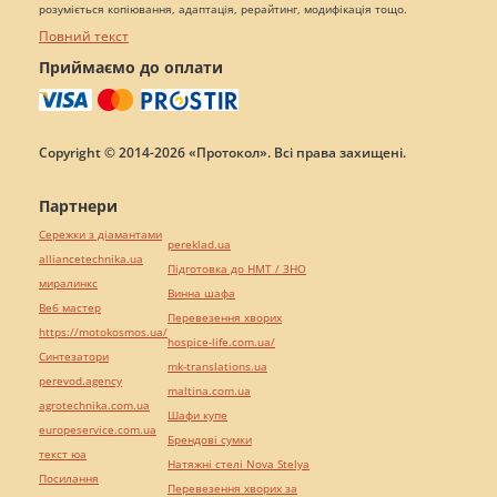
розуміється копіювання, адаптація, рерайтинг, модифікація тощо.
Повний текст
Приймаємо до оплати
Copyright © 2014-2026 «Протокол». Всі права захищені.
Партнери
Сережки з діамантами
pereklad.ua
alliancetechnika.ua
Підготовка до НМТ / ЗНО
миралинкс
Винна шафа
Веб мастер
Перевезення хворих
https://motokosmos.ua/
hospice-life.com.ua/
Синтезатори
mk-translations.ua
perevod.agency
maltina.com.ua
agrotechnika.com.ua
Шафи купе
europeservice.com.ua
Брендові сумки
текст юа
Натяжні стелі Nova Stelya
Посилання
Перевезення хворих за