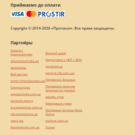
Приймаємо до оплати
Copyright © 2014-2026 «Протокол». Все права защищены.
Партнёры
Серьги с
Винный шкаф
бриллиантами
Подготовка к НМТ / ВНО
alliancetechnika.ua
pereklad.ua
миралинкс
hospice-life.com.ua/
Веб мастер
Перевозка больных
https://motokosmos.ua/
Перевозка лежачих
Синтезаторы
больных за границу
agrotechnika.com.ua
Шкафы купе
perevod.agency
Брендовые сумки
europeservice.com.ua
Натяжные потолки Nova
mk-translations.ua
Stelya
текст юа
maltina.com.ua
kievperevod.com.ua
Cылки