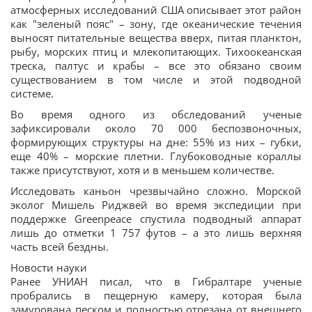
атмосферных исследований США описывает этот район
как "зеленый пояс" – зону, где океанические течения
выносят питательные вещества вверх, питая планктон,
рыбу, морских птиц и млекопитающих. Тихоокеанская
треска, палтус и крабы – все это обязано своим
существованием в том числе и этой подводной
системе.
Во время одного из обследований ученые
зафиксировали около 70 000 беспозвоночных,
формирующих структуры на дне: 55% из них – губки,
еще 40% – морские плетни. Глубоководные кораллы
также присутствуют, хотя и в меньшем количестве.
Исследовать каньон чрезвычайно сложно. Морской
эколог Мишель Риджвей во время экспедиции при
поддержке Greenpeace спустила подводный аппарат
лишь до отметки 1 757 футов – а это лишь верхняя
часть всей бездны.
Новости науки
Ранее УНИАН писал, что в Гибралтаре ученые
пробрались в пещерную камеру, которая была
замурована песком и полностью отрезана от внешнего