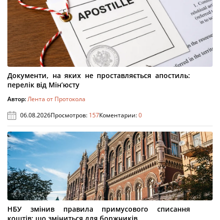
Документи, на яких не проставляється апостиль:
перелік від Мін’юсту
Автор:
Лента от Протокола
06.08.2026
Просмотров:
157
Коментарии:
0
НБУ змінив правила примусового списання
коштів: що зміниться для боржників