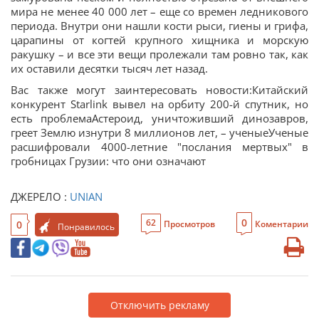
мира не менее 40 000 лет – еще со времен ледникового
периода. Внутри они нашли кости рыси, гиены и грифа,
царапины от когтей крупного хищника и морскую
ракушку – и все эти вещи пролежали там ровно так, как
их оставили десятки тысяч лет назад.
Вас также могут заинтересовать новости:Китайский
конкурент Starlink вывел на орбиту 200-й спутник, но
есть проблемаАстероид, уничтоживший динозавров,
греет Землю изнутри 8 миллионов лет, – ученыеУченые
расшифровали 4000-летние "послания мертвых" в
гробницах Грузии: что они означают
ДЖЕРЕЛО :
UNIAN
0
62
0
Просмотров
Коментарии
Понравилось
Отключить рекламу