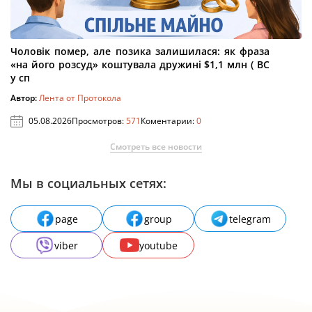
Чоловік помер, але позика залишилася: як фраза
«на його розсуд» коштувала дружині $1,1 млн ( ВС
у сп
Автор:
Лента от Протокола
05.08.2026
Просмотров:
571
Коментарии:
0
Смотреть все новости
Мы в социальных сетях:
page
group
telegram
viber
youtube