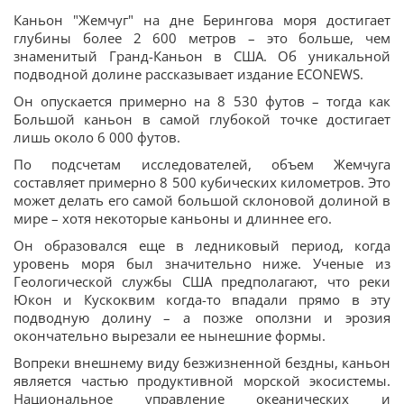
Каньон "Жемчуг" на дне Берингова моря достигает
глубины более 2 600 метров – это больше, чем
знаменитый Гранд-Каньон в США. Об уникальной
подводной долине рассказывает издание ECONEWS.
Он опускается примерно на 8 530 футов – тогда как
Большой каньон в самой глубокой точке достигает
лишь около 6 000 футов.
По подсчетам исследователей, объем Жемчуга
составляет примерно 8 500 кубических километров. Это
может делать его самой большой склоновой долиной в
мире – хотя некоторые каньоны и длиннее его.
Он образовался еще в ледниковый период, когда
уровень моря был значительно ниже. Ученые из
Геологической службы США предполагают, что реки
Юкон и Кускоквим когда-то впадали прямо в эту
подводную долину – а позже оползни и эрозия
окончательно вырезали ее нынешние формы.
Вопреки внешнему виду безжизненной бездны, каньон
является частью продуктивной морской экосистемы.
Национальное управление океанических и