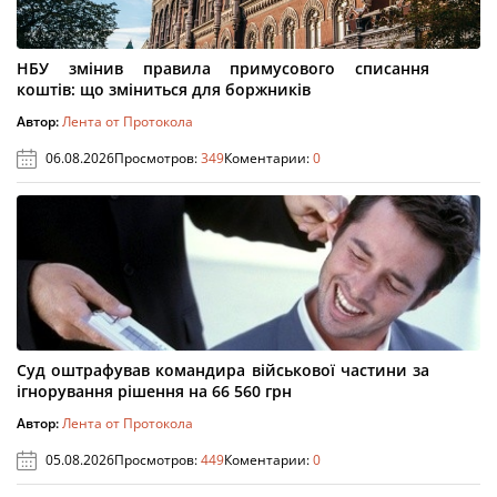
НБУ змінив правила примусового списання
коштів: що зміниться для боржників
Автор:
Лента от Протокола
06.08.2026
Просмотров:
349
Коментарии:
0
Суд оштрафував командира військової частини за
ігнорування рішення на 66 560 грн
Автор:
Лента от Протокола
05.08.2026
Просмотров:
449
Коментарии:
0