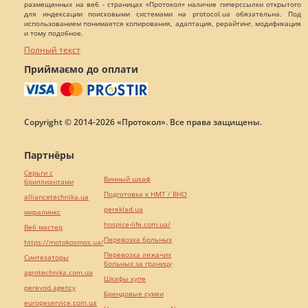
размещенных на веб - страницах «Протокол» наличие гиперссылки открытого
для индексации поисковыми системами на protocol.ua обязательна. Под
использованием понимается копирования, адаптация, рерайтинг, модификация
и тому подобное.
Полный текст
Приймаємо до оплати
Copyright © 2014-2026 «Протокол». Все права защищены.
Партнёры
Серьги с
Винный шкаф
бриллиантами
Подготовка к НМТ / ВНО
alliancetechnika.ua
pereklad.ua
миралинкс
hospice-life.com.ua/
Веб мастер
Перевозка больных
https://motokosmos.ua/
Перевозка лежачих
Синтезаторы
больных за границу
agrotechnika.com.ua
Шкафы купе
perevod.agency
Брендовые сумки
europeservice.com.ua