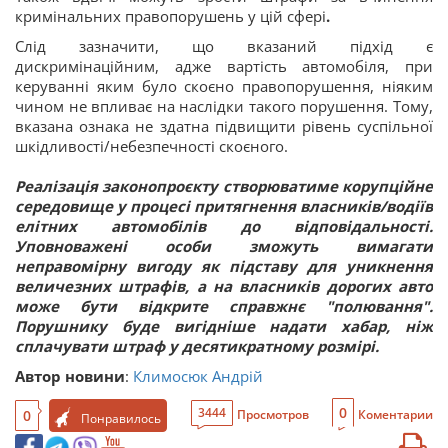
кримінальних правопорушень у цій сфері
.
Слід зазначити, що вказаний підхід є
дискримінаційним, адже вартість автомобіля, при
керуванні яким було скоєно правопорушення, ніяким
чином не впливає на наслідки такого порушення. Тому,
вказана ознака не здатна підвищити рівень суспільної
шкідливості/небезпечності скоєного.
Реалізація законопроєкту створюватиме корупційне
середовище у процесі притягнення власників/водіїв
елітних автомобілів до відповідальності.
Уповноважені особи зможуть вимагати
неправомірну вигоду як підставу для уникнення
величезних штрафів, а на власників дорогих авто
може бути відкрите справжнє "полювання".
Порушнику буде вигідніше надати хабар, ніж
сплачувати штраф у десятикратному розмірі.
Автор новини
:
Климосюк Андрій
0
3444
0
Просмотров
Коментарии
Понравилось