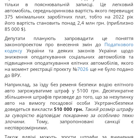
тільки в пояснювальній записці. Це легковий
автомобіль, середньоринкова вартість якого перевищує
375 мінімальних заробітних плат, тобто на 2022 рік
його вартість становить понад 2,4 млн грн. (приблизно
85 000 $).
Депутати планують запровадити це поняття
законопроектом про внесення змін до
Податкового
кодексу
України та деяких законів України щодо
зниження оподаткування соціальних автомобілів та
підвищення оподаткування елітних автомобілів, якого
на момент реєстрації проєкту №
7026
ще не було подано
до ВРУ.
Наприклад, за їзду без ременя безпеки водію елітного
авто загрожуватиме штраф у 5100 грн. Десятикратне
збільшення штрафів призведе до того, що за незупинку
авто на вимогу посадової особи Укртрансбезпеки
доведеться викласти
510 000 грн.
Такий розмір штрафу
за суворістю відповідає покаранню за особливо тяжкі
злочини.
Тому, запропоновані санкції є
неспіврозмірними.
Також вдвічі можуть зрости штрафи за вчинення