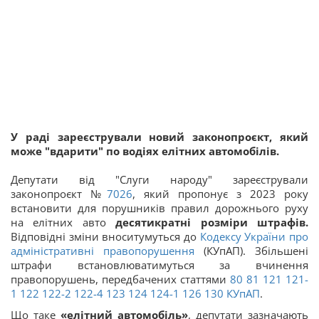
У раді зареєстрували новий законопроєкт, який
може "вдарити" по водіях елітних автомобілів.
Депутати від "Слуги народу" зареєстрували
законопроєкт №
7026
, який пропонує з 2023 року
встановити для порушників правил дорожнього руху
на елітних авто
десятикратні розміри штрафів.
Відповідні зміни вноситумуться до
Кодексу України про
адміністративні правопорушення
(КУпАП). Збільшені
штрафи встановлюватимуться за вчинення
правопорушень, передбачених статтями
80
81
121
121-
1
122
122-2
122-4
123
124
124-1
126
130
КУпАП
.
Що таке
«елітний автомобіль»
, депутати зазначають