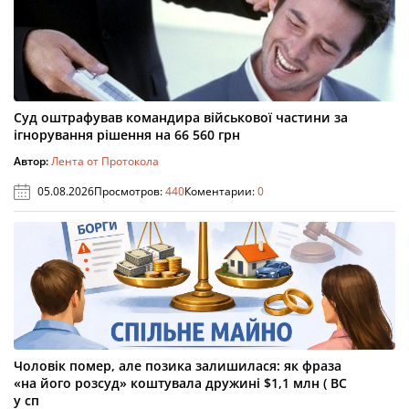
Суд оштрафував командира військової частини за
ігнорування рішення на 66 560 грн
Автор:
Лента от Протокола
05.08.2026
Просмотров:
440
Коментарии:
0
Чоловік помер, але позика залишилася: як фраза
«на його розсуд» коштувала дружині $1,1 млн ( ВС
у сп