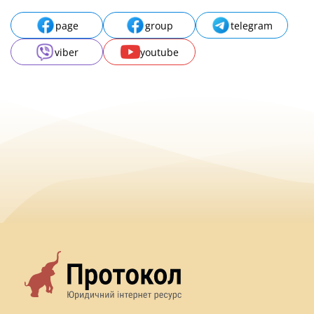
page
group
telegram
viber
youtube