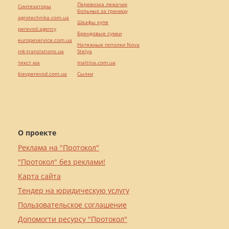
Перевозка лежачих
Синтезаторы
больных за границу
agrotechnika.com.ua
Шкафы купе
perevod.agency
Брендовые сумки
europeservice.com.ua
Натяжные потолки Nova
mk-translations.ua
Stelya
текст юа
maltina.com.ua
kievperevod.com.ua
Cылки
О проекте
Реклама на "Протокол"
"Протокол" без реклами!
Карта сайта
Тендер на юридическую услугу
Пользовательское соглашение
Допомогти ресурсу "Протокол"