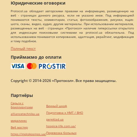
Юридические оговорки
Protocol.ua обладает авторскими правами на информацию, размещенную на
веб - страницах данного ресурса, если не указано иное. Под информацией
понимаются тексты, комментарии, статьи, фотоизображения, рисунки, ящик-
шота, сканы, видео, аудио, другие материалы. При использовании материалов,
размещенных на веб - страницах «Протокол» наличие гиперссылки открытого
для индексации поисковыми системами на protocol.ua обязательна. Под
использованием понимается копирования, адаптация, рерайтинг, модификация
и тому подобное.
Полный текст
Приймаємо до оплати
Copyright © 2014-2026 «Протокол». Все права защищены.
Партнёры
Серьги с
Винный шкаф
бриллиантами
Подготовка к НМТ / ВНО
alliancetechnika.ua
pereklad.ua
миралинкс
hospice-life.com.ua/
Веб мастер
Перевозка больных
https://motokosmos.ua/