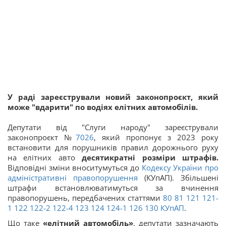
У раді зареєстрували новий законопроєкт, який
може "вдарити" по водіях елітних автомобілів.
Депутати від "Слуги народу" зареєстрували
законопроєкт №
7026
, який пропонує з 2023 року
встановити для порушників правил дорожнього руху
на елітних авто
десятикратні розміри штрафів.
Відповідні зміни вноситумуться до
Кодексу України про
адміністративні правопорушення
(КУпАП). Збільшені
штрафи встановлюватимуться за вчинення
правопорушень, передбачених статтями
80
81
121
121-
1
122
122-2
122-4
123
124
124-1
126
130
КУпАП
.
Що таке
«елітний автомобіль»
, депутати зазначають