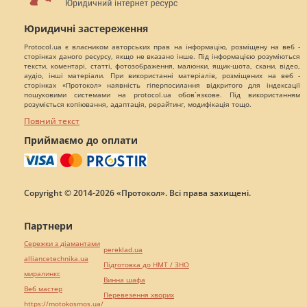
Юридичні застереження
Protocol.ua є власником авторських прав на інформацію, розміщену на веб -
сторінках даного ресурсу, якщо не вказано інше. Під інформацією розуміються
тексти, коментарі, статті, фотозображення, малюнки, ящик-шота, скани, відео,
аудіо, інші матеріали. При використанні матеріалів, розміщених на веб -
сторінках «Протокол» наявність гіперпосилання відкритого для індексації
пошуковими системами на protocol.ua обов`язкове. Під використанням
розуміється копіювання, адаптація, рерайтинг, модифікація тощо.
Повний текст
Приймаємо до оплати
Copyright © 2014-2026 «Протокол». Всі права захищені.
Партнери
Сережки з діамантами
pereklad.ua
alliancetechnika.ua
Підготовка до НМТ / ЗНО
миралинкс
Винна шафа
Веб мастер
Перевезення хворих
https://motokosmos.ua/