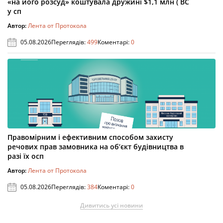
«на його розсуд» коштувала дружині $1,1 млн ( ВС
у сп
Автор:
Лента от Протокола
05.08.2026
Переглядів:
499
Коментарі:
0
Правомірним і ефективним способом захисту
речових прав замовника на об’єкт будівництва в
разі їх осп
Автор:
Лента от Протокола
05.08.2026
Переглядів:
384
Коментарі:
0
Дивитись усі новини