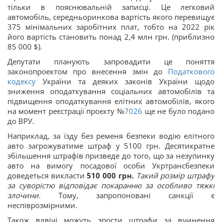
тільки в пояснювальній записці. Це легковий
автомобіль, середньоринкова вартість якого перевищує
375 мінімальних заробітних плат, тобто на 2022 рік
його вартість становить понад 2,4 млн грн. (приблизно
85 000 $).
Депутати планують запровадити це поняття
законопроектом про внесення змін до
Податкового
кодексу
України та деяких законів України щодо
зниження оподаткування соціальних автомобілів та
підвищення оподаткування елітних автомобілів, якого
на момент реєстрації проєкту №
7026
ще не було подано
до ВРУ.
Наприклад, за їзду без ременя безпеки водію елітного
авто загрожуватиме штраф у 5100 грн. Десятикратне
збільшення штрафів призведе до того, що за незупинку
авто на вимогу посадової особи Укртрансбезпеки
доведеться викласти
510 000 грн.
Такий розмір штрафу
за суворістю відповідає покаранню за особливо тяжкі
злочини.
Тому, запропоновані санкції є
неспіврозмірними.
Також вдвічі можуть зрости штрафи за вчинення