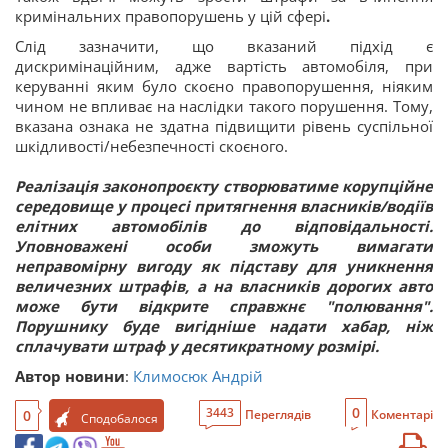
кримінальних правопорушень у цій сфері
.
Слід зазначити, що вказаний підхід є
дискримінаційним, адже вартість автомобіля, при
керуванні яким було скоєно правопорушення, ніяким
чином не впливає на наслідки такого порушення. Тому,
вказана ознака не здатна підвищити рівень суспільної
шкідливості/небезпечності скоєного.
Реалізація законопроєкту створюватиме корупційне
середовище у процесі притягнення власників/водіїв
елітних автомобілів до відповідальності.
Уповноважені особи зможуть вимагати
неправомірну вигоду як підставу для уникнення
величезних штрафів, а на власників дорогих авто
може бути відкрите справжнє "полювання".
Порушнику буде вигідніше надати хабар, ніж
сплачувати штраф у десятикратному розмірі.
Автор новини
:
Климосюк Андрій
0
3443
0
Переглядів
Коментарі
Сподобалося