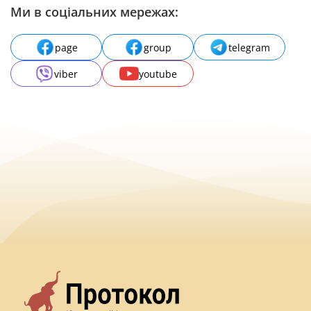
Ми в соціальних мережах:
page
group
telegram
viber
youtube