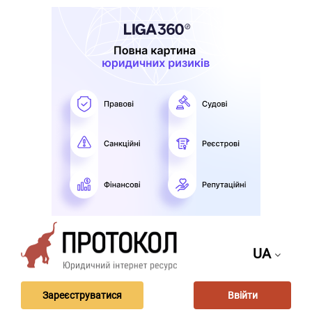
UA
Зареєструватися
Ввійти