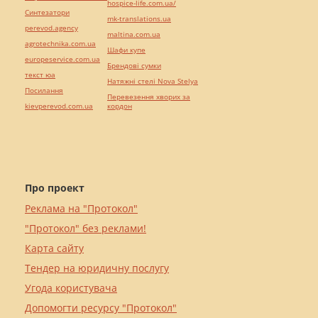
hospice-life.com.ua/
Синтезатори
mk-translations.ua
perevod.agency
maltina.com.ua
agrotechnika.com.ua
Шафи купе
europeservice.com.ua
Брендові сумки
текст юа
Натяжні стелі Nova Stelya
Посилання
Перевезення хворих за
kievperevod.com.ua
кордон
Про проект
Реклама на "Протокол"
"Протокол" без реклами!
Карта сайту
Тендер на юридичну послугу
Угода користувача
Допомогти ресурсу "Протокол"