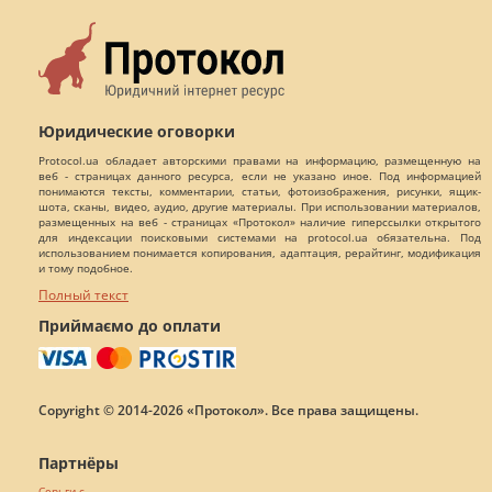
Юридические оговорки
Protocol.ua обладает авторскими правами на информацию, размещенную на
веб - страницах данного ресурса, если не указано иное. Под информацией
понимаются тексты, комментарии, статьи, фотоизображения, рисунки, ящик-
шота, сканы, видео, аудио, другие материалы. При использовании материалов,
размещенных на веб - страницах «Протокол» наличие гиперссылки открытого
для индексации поисковыми системами на protocol.ua обязательна. Под
использованием понимается копирования, адаптация, рерайтинг, модификация
и тому подобное.
Полный текст
Приймаємо до оплати
Copyright © 2014-2026 «Протокол». Все права защищены.
Партнёры
Серьги с