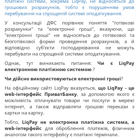
платіжні системи, зокрема LiqPay, не відносяться до
грошових розрахунків, тобто є порушенням умов
перебування на спрощеній системі оподаткування.
У консультації ДФС порівнює поняття "готівкові
розрахунки" та "електронні гроші", вказуючи, що
"електронні гроші" не відносяться до готівкової та
безготівкової форми проведення розрахунків, а й
відповідно суб’єкти господарювання не можуть
перебувати на спрощеній системи оподаткування.
Однак, тут виникають питання:
Чи є LiqPay
електронною платіжною системою
?
Чи дійсно використовуються електронні гроші
?
На офіційному сайті LiqPay вказується,
що LiqPay - це
web-інтерфейс ПриватБанку
, за допомогою якого є
можливість оплачувати товари чи послуги в мережі
інтернет, а також відправляти грошові перекази з
картки на картку.
Тобто,
LiqPay не електронна платіжна система, а
web
-інтерфейс
для оброблення платежів, фізичним
аналогом такого інтерфейсу є платіжні термінали.