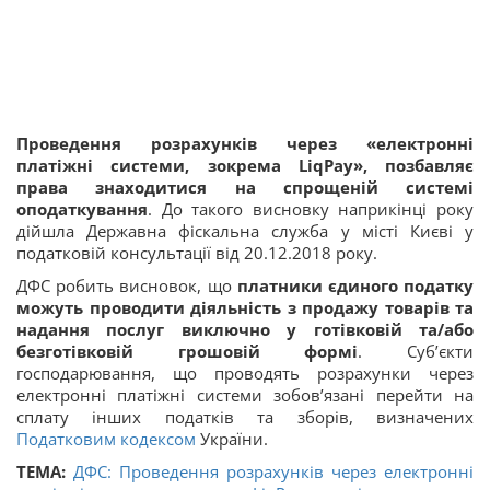
Проведення розрахунків через «електронні
платіжні системи, зокрема LiqPay», позбавляє
права знаходитися на спрощеній системі
оподаткування
. До такого висновку наприкінці року
дійшла Державна фіскальна служба у місті Києві у
податковій консультації від 20.12.2018 року.
ДФС робить висновок, що
платники єдиного податку
можуть проводити діяльність з продажу товарів та
надання послуг виключно у готівковій та/або
безготівковій грошовій формі
. Суб’єкти
господарювання, що проводять розрахунки через
електронні платіжні системи зобов’язані перейти на
сплату інших податків та зборів, визначених
Податковим кодексом
України.
ТЕМА:
ДФС: Проведення розрахунків через електронні