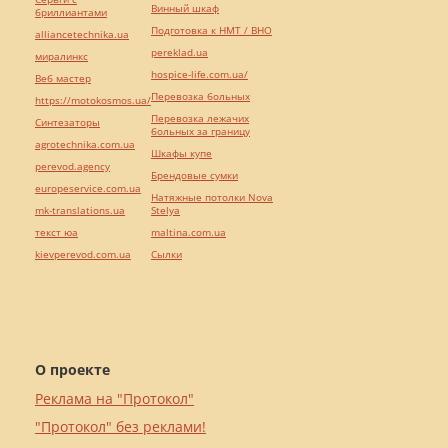
Винный шкаф
бриллиантами
Подготовка к НМТ / ВНО
alliancetechnika.ua
pereklad.ua
миралинкс
hospice-life.com.ua/
Веб мастер
Перевозка больных
https://motokosmos.ua/
Перевозка лежачих
Синтезаторы
больных за границу
agrotechnika.com.ua
Шкафы купе
perevod.agency
Брендовые сумки
europeservice.com.ua
Натяжные потолки Nova
mk-translations.ua
Stelya
текст юа
maltina.com.ua
kievperevod.com.ua
Cылки
О проекте
Реклама на "Протокол"
"Протокол" без реклами!