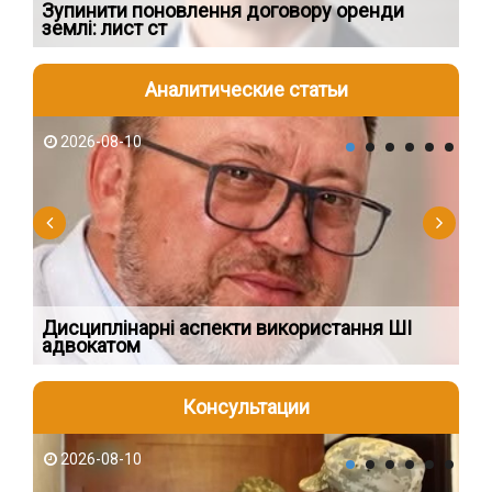
Зупинити поновлення договору оренди
В 
землі: лист ст
ар
Аналитические статьи
2026-08-10
2
Дисциплінарні аспекти використання ШІ
СТ
адвокатом
В
Консультации
2026-08-10
2