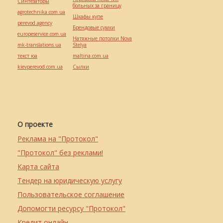
Синтезаторы
больных за границу
agrotechnika.com.ua
Шкафы купе
perevod.agency
Брендовые сумки
europeservice.com.ua
Натяжные потолки Nova
mk-translations.ua
Stelya
текст юа
maltina.com.ua
kievperevod.com.ua
Cылки
О проекте
Реклама на "Протокол"
"Протокол" без реклами!
Карта сайта
Тендер на юридическую услугу
Пользовательское соглашение
Допомогти ресурсу "Протокол"
Кредит онлайн