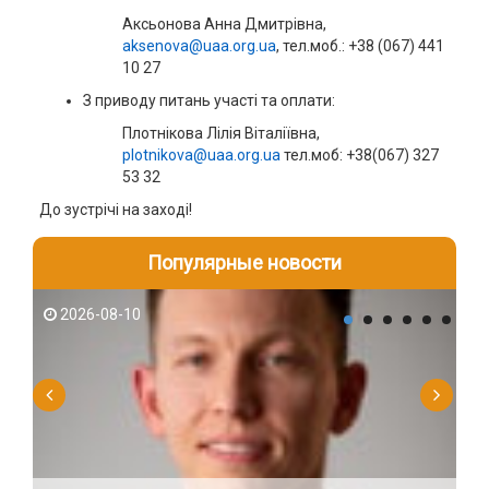
Аксьонова Анна Дмитрівна,
aksenova@uaa.org.ua
, тел.моб.: +38 (067) 441
10 27
З приводу питань участі та оплати:
Плотнікова Лілія Віталіївна,
plotnikova@uaa.org.ua
тел.моб: +38(067) 327
53 32
До зустрічі на заході!
Популярные новости
2026-08-10
2