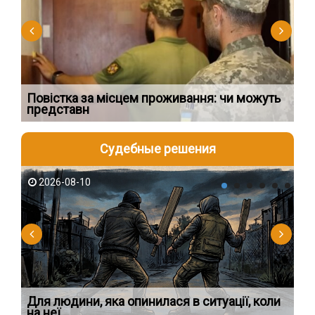
Повістка за місцем проживання: чи можуть
З 
представн
зм
Судебные решения
2026-08-10
2
Для людини, яка опинилася в ситуації, коли
У 
на неї
ек