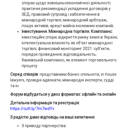
спорах щодо зовнішньоекономічної діяльності;
практичні рекомендації укладення договорів у
ЗЕД; правовий супровід і забезпечення в
міжнародній торгівлі; міжнародний арбітраж,
пошук активів; арешт майна іноземних компаній;
Інвестування. Міжнародна торгівля. Комплаєнс:
інвестиційні спори;
відкриття ринку землі в Україні;
інтелектуальна власність як об'єкт міжнародної
торгівлі; фінансовий моніторинг 2021: суб’єкти,
порядок проведення, відповідальність;
банківській комплаєнс, як елемент торговельного
процесу.
Серед спікерів
: представники бізнес-спільноти, іn-house
lawyers, провідні адвокати, міжнародні експерти, судді
та ін.
Форум відбудеться у двох форматах: офлайн та онлайн
Детальна інформація та реєстрація:
https://cutt.ly/7m7wdYv
З радістю дамо відповідь на ваші запитання:
З приводу партнерства: