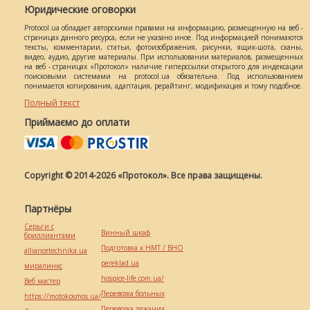
Юридические оговорки
Protocol.ua обладает авторскими правами на информацию, размещенную на веб -
страницах данного ресурса, если не указано иное. Под информацией понимаются
тексты, комментарии, статьи, фотоизображения, рисунки, ящик-шота, сканы,
видео, аудио, другие материалы. При использовании материалов, размещенных
на веб - страницах «Протокол» наличие гиперссылки открытого для индексации
поисковыми системами на protocol.ua обязательна. Под использованием
понимается копирования, адаптация, рерайтинг, модификация и тому подобное.
Полный текст
Приймаємо до оплати
Copyright © 2014-2026 «Протокол». Все права защищены.
Партнёры
Серьги с
Винный шкаф
бриллиантами
Подготовка к НМТ / ВНО
alliancetechnika.ua
pereklad.ua
миралинкс
hospice-life.com.ua/
Веб мастер
Перевозка больных
https://motokosmos.ua/
Перевозка лежачих