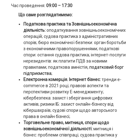
Час проведення:
09:00 – 17:30
Що саме розглядатимемо:
Податкова практика та Зовнішньоекономічна
діяльність:
оподаткування зовнішньоекономічних
операцій; судова практика з адміністративних
спорів; бюро економічної безпеки: орган боротьби
з економічними правопорушеннями; податкові
спори: остання судова практика; інтернет-послуги
нерезидентів: як платити ПДВ за новими
правилами; податкова амністія,
податковий борг
підприємства
;
Електронна комерція. Інтернет бізнес:
тренди e-
commerce в 2021 році; правові аспекти та
перспективи розвитку E-менеджменту;
кібербезпека: захист і зберігання цифрових
активів; ризики ІБ: захист онлайн-бізнесу від
кібершахраїв; судові спори щодо авторського
права в онлайн бізнесі;
Торговельне право, митниця, спори щодо
зовнішньоекономічної діяльності:
митниця і
бізнес: проблеми співпраці; судова практика у