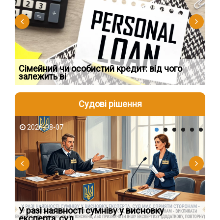
Сімейний чи особистий кредит: від чого
Пр
залежить ві
по
Судові рішення
2026-08-07
2
У разі наявності сумніву у висновку
Як
експерта, суд
вк