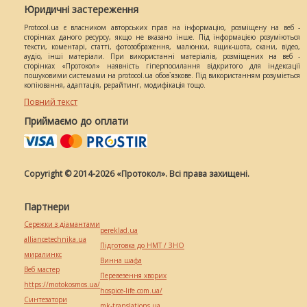
Юридичні застереження
Protocol.ua є власником авторських прав на інформацію, розміщену на веб -
сторінках даного ресурсу, якщо не вказано інше. Під інформацією розуміються
тексти, коментарі, статті, фотозображення, малюнки, ящик-шота, скани, відео,
аудіо, інші матеріали. При використанні матеріалів, розміщених на веб -
сторінках «Протокол» наявність гіперпосилання відкритого для індексації
пошуковими системами на protocol.ua обов`язкове. Під використанням розуміється
копіювання, адаптація, рерайтинг, модифікація тощо.
Повний текст
Приймаємо до оплати
Copyright © 2014-2026 «Протокол». Всі права захищені.
Партнери
Сережки з діамантами
pereklad.ua
alliancetechnika.ua
Підготовка до НМТ / ЗНО
миралинкс
Винна шафа
Веб мастер
Перевезення хворих
https://motokosmos.ua/
hospice-life.com.ua/
Синтезатори
mk-translations.ua