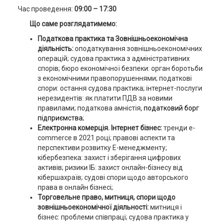
Час проведення:
09:00 – 17:30
Що саме розглядатимемо:
Податкова практика та Зовнішньоекономічна
діяльність:
оподаткування зовнішньоекономічних
операцій; судова практика з адміністративних
спорів; бюро економічної безпеки: орган боротьби
з економічними правопорушеннями; податкові
спори: остання судова практика; інтернет-послуги
нерезидентів: як платити ПДВ за новими
правилами; податкова амністія,
податковий борг
підприємства
;
Електронна комерція. Інтернет бізнес:
тренди e-
commerce в 2021 році; правові аспекти та
перспективи розвитку E-менеджменту;
кібербезпека: захист і зберігання цифрових
активів; ризики ІБ: захист онлайн-бізнесу від
кібершахраїв; судові спори щодо авторського
права в онлайн бізнесі;
Торговельне право, митниця, спори щодо
зовнішньоекономічної діяльності:
митниця і
бізнес: проблеми співпраці; судова практика у