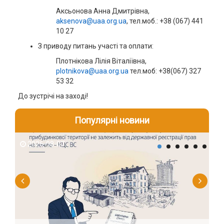
Аксьонова Анна Дмитрівна,
aksenova@uaa.org.ua
, тел.моб.: +38 (067) 441
10 27
З приводу питань участі та оплати:
Плотнікова Лілія Віталіївна,
plotnikova@uaa.org.ua
тел.моб: +38(067) 327
53 32
До зустрічі на заході!
Популярні новини
2026-08-07
2