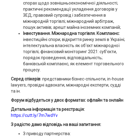
спорах щодо зовнішньоекономічної діяльності;
практичні рекомендації укладення договорів у
ЗЕД; правовий супровід і забезпечення в
міжнародній торгівлі; міжнародний арбітраж,
пошук активів; арешт майна іноземних компаній;
Інвестування. Міжнародна торгівля. Комплаєнс:
інвестиційні спори;
відкриття ринку землі в Україні;
інтелектуальна власність як об'єкт міжнародної
торгівлі; фінансовий моніторинг 2021: суб’єкти,
порядок проведення, відповідальність;
банківській комплаєнс, як елемент торговельного
процесу.
Серед спікерів
: представники бізнес-спільноти, іn-house
lawyers, провідні адвокати, міжнародні експерти, судді
та ін.
Форум відбудеться у двох форматах: офлайн та онлайн
Детальна інформація та реєстрація:
https://cutt.ly/7m7wdYv
З радістю дамо відповідь на ваші запитання:
З приводу партнерства: