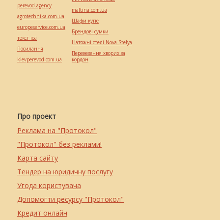
perevod.agency
maltina.com.ua
agrotechnika.com.ua
Шафи купе
europeservice.com.ua
Брендові сумки
текст юа
Натяжні стелі Nova Stelya
Посилання
Перевезення хворих за
kievperevod.com.ua
кордон
Про проект
Реклама на "Протокол"
"Протокол" без реклами!
Карта сайту
Тендер на юридичну послугу
Угода користувача
Допомогти ресурсу "Протокол"
Кредит онлайн