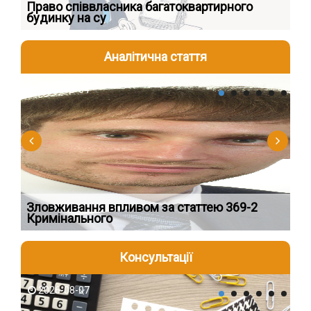
к
Право співвласника багатоквартирного
Як
будинку на су
шк
Аналітична стаття
2026-08-04
2
Зловживання впливом за статтею 369-2
Пе
Кримінального
пі
Консультації
2026-08-07
2