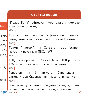
Стрічка новин
"ПриватБанк" обновил курс валют: сколько
аму
стоит доллар сегодня
0
вно
Телескоп на Гавайях зафиксировал новые
загадочные явления на поверхности Солнца
я на
6
азу.
Трамп "наехал" на Хегсета из-за острой
 как
нехватки ракет для ПВО, – WP
нее,
5
КНДР перебросила в Россию более 100 ракет: в
ISW объяснили, чем это грозит Украине
 ТС,
8
Гороскоп на 6 августа: Стрельцам -
замедлиться, Скорпионам - перенапряжение
оить
10
6 августа: церковный праздник сегодня, какая
примета в Яблочный Спас обещает счастье
мере
38
Овсянка против гранолы: диетологи
рассказали, что лучше для контроля уровня
сахара в крови
14