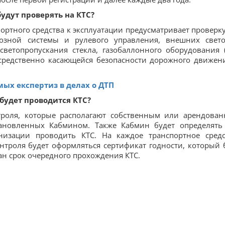
будут проверять на КТС?
ортного средства к эксплуатации предусматривает проверку
мозной системы и рулевого управления, внешних свет
светопропускания стекла, газобаллонного оборудования 
осредственно касающейся безопасности дорожного движен
мых експертиз в делах о ДТП
 будет проводится КТС?
троля, которые располагают собственным или арендова
тановленных Кабмином. Также Кабмин будет определять
низации проводить КТС. На каждое транспортное средс
нтроля будет оформляться сертификат годности, который 
ан срок очередного прохождения КТС.