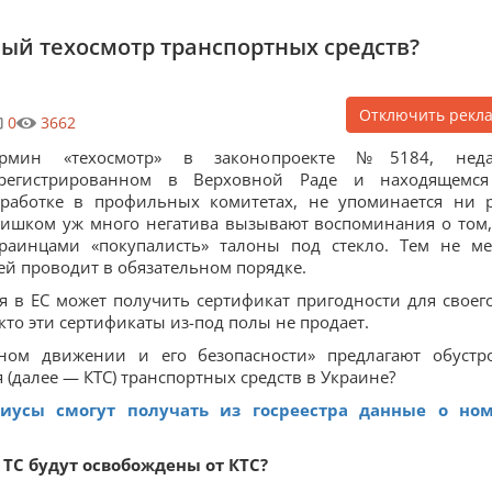
ный техосмотр транспортных средств?
Отключить рекл
0
3662
ермин «техосмотр» в законопроекте №5184, неда
арегистрированном в Верховной Раде и находящемс
работке в профильных комитетах, не упоминается ни р
ишком уж много негатива вызывают воспоминания о том,
раинцами «покупалисть» талоны под стекло. Тем не ме
ей проводит в обязательном порядке.
 в ЕС может получить сертификат пригодности для своего
кто эти сертификаты из-под полы не продает.
ном движении и его безопасности» предлагают обустр
 (далее — КТС) транспортных средств в Украине?
иусы смогут получать из госреестра данные о но
 ТС будут освобождены от КТС?