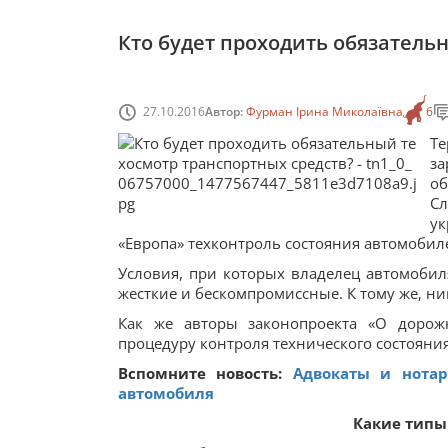
Кто будет проходить обязатель
27.10.2016
Автор:
Фурман Ірина Миколаївна
6
Т
з
об
Сл
ук
«Европа» техконтроль состояния автомобил
Условия, при которых владелец автомобиля
жесткие и бескомпромиссные. К тому же, ни
Как же авторы законопроекта «О дорож
процедуру контроля технического состояния
Вспомните новость:
Адвокаты и нотар
автомобиля
Какие типы