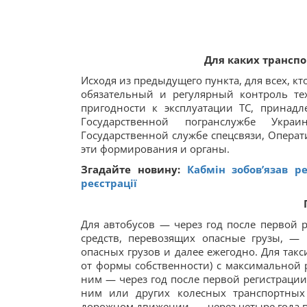
Для каких транспо
Исходя из предыдущего пункта, для всех, к
обязательный и регулярный контроль тех
пригодности к эксплуатации ТС, принад
Государственной погранслужбе Украи
Государственной службе спецсвязи, Операт
эти формирования и органы.
Згадайте новину:
Кабмін зобов’язав р
реєстрації
Для автобусов — через год после первой 
средств, перевозящих опасные грузы, —
опасных грузов и далее ежегодно. Для так
от формы собственности) с максимальной 
ним — через год после первой регистрации
ним или других колесных транспортных 
дорожном движении, — через четыре года п