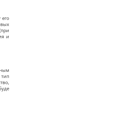
 его
овых
(при
ия и
нным
 тип
тво,
буде