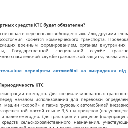
ртных средств КТС будет обязателен?
то не попал в перечень «освобожденных». Или, другими слов
состояния коснется коммерческого транспорта. Проверк
лежащих военным формированием, органам внутренних 
ны, Государственной специальной службе транспо
ивно-спасательной службе гражданской защиты, возлагаетс
етельніше перевіряти автомобілі на викрадення під
Периодичность КТС
регистрации ежегодно. Для специализированных транспор
 перед началом использования для перевозки определе
си, машин «скорой», а также грузовых автомобилей (незави
разрешенной массой свыше 3,5 т и прицепов (полуприцепо
 и далее ежегодно. Для тракторов и прицепов (полуприцепо
средств сельскохозяйственного назначения, участвующ
осле первой регистрации и далее каждые два года.