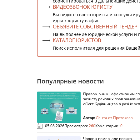
сориентироваться в дальнейших дейст
ВИДЕОЗВОНОК ЮРИСТУ
Вы видите своего юриста и консультиру
идти к юристу в офис
ОБЪЯВИТЕ СОБСТВЕННЫЙ ТЕНДЕР
На выполнение юридической услуги и 
КАТАЛОГ ЮРИСТОВ
Поиск исполнителя для решения Вашей
Популярные новости
Правомірним і ефективним с
захисту речових прав замовни
об’єкт будівництва в разі їх осп
Автор:
Лента от Протокола
05.08.2026
Просмотров:
260
Коментарии:
0
Чоловік помер, але позика