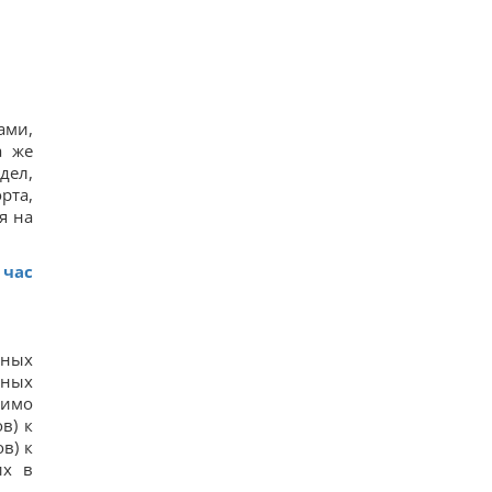
доказывают их безграничную преданность
16
Люди, родившиеся в эти месяцы, просыпаются
раньше всех - они "жаворонки"
15
Погиб известный поисковик Алексей Юков,
который занимался возвращением тел
ами,
погибших
а же
32
дел,
Эксглавком ставил пусковые РФ в приоритет,
рта,
вопросы – к МО, – Цыбулько
16
я на
Ест почти непрерывно: в районе
Чернобыльской АЭС заметили прожорливого
загадочного зверька
 час
16
тных
нных
симо
в) к
в) к
их в