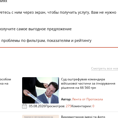
виях
етесь с ним через экран, чтобы получить услугу, Вам не нужно
получите самое выгодное предложение
 проблемы по фильтрам, показателям и рейтингу
Смотреть все но
пособом
Суд оштрафував командира
ка на
військової частини за ігнорування
рішення на 66 560 грн
Автор:
Лента от Протокола
05.08.2026
Просмотров:
275
Коментарии:
0
Використання імені та фото