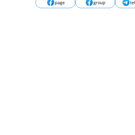
page
group
te