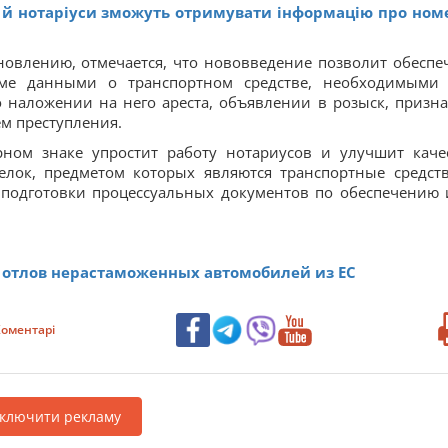
 й нотаріуси зможуть отримувати інформацію про ном
новлению, отмечается, что нововведение позволит обеспе
еме данными о транспортном средстве, необходимыми
 наложении на него ареста, объявлении в розыск, призн
м преступления.
рном знаке упростит работу нотариусов и улучшит каче
лок, предметом которых являются транспортные средств
 подготовки процессуальных документов по обеспечению 
л отлов нерастаможенных автомобилей из ЕС
оментарі
дключити рекламу