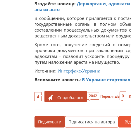
Згадайте новину:
Держоргани, адвокати
знаки авто
В сообщении, которое прилагается к поста
государственные органы в полном объ
составлении процессуальных документов о
вещественным доказательством или орудие
Кроме того, получение сведений о номе
проверки документов при заключении сде
адвокатам – позволит ускорить процедуру
путем наложения ареста на имущество.
Источник:
Интерфакс-Украина
Вспомните новость:
В Украине стартова
0
2042
4
Переглядів
К
Сподобалося
Подякувати
Підписатися на автора
Ві