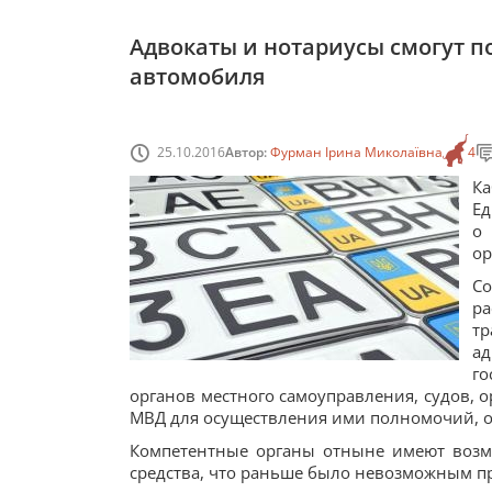
Адвокаты и нотариусы смогут п
автомобиля
25.10.2016
Автор:
Фурман Ірина Миколаївна
4
К
Ед
о
ор
Со
р
тр
а
го
органов местного самоуправления, судов, о
МВД для осуществления ими полномочий, 
Компетентные органы отныне имеют возм
средства, что раньше было невозможным п