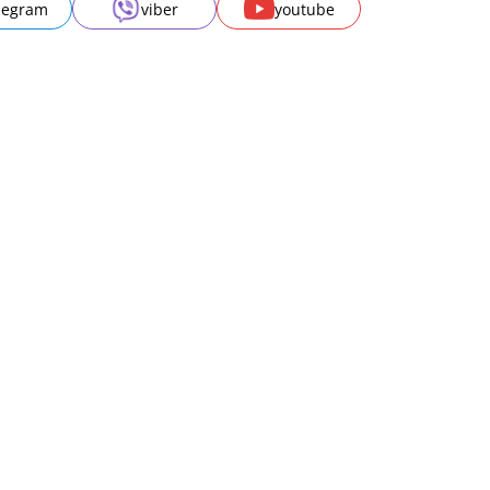
legram
viber
youtube