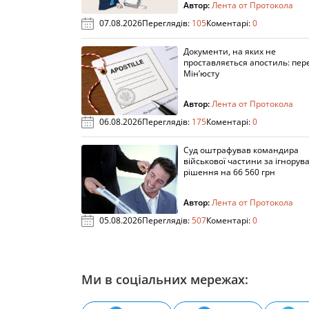
Автор:
Лента от Протокола
07.08.2026
Переглядів:
105
Коментарі:
0
Документи, на яких не
проставляється апостиль: пере
Мін’юсту
Автор:
Лента от Протокола
06.08.2026
Переглядів:
175
Коментарі:
0
Суд оштрафував командира
військової частини за ігнорув
рішення на 66 560 грн
Автор:
Лента от Протокола
05.08.2026
Переглядів:
507
Коментарі:
0
Ми в соціальних мережах: