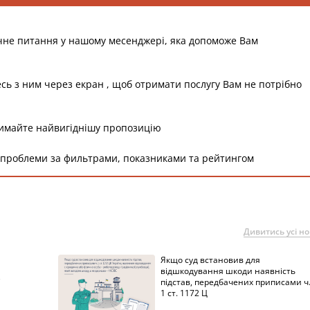
чне питання у нашому месенджері, яка допоможе Вам
есь з ним через екран , щоб отримати послугу Вам не потрібно
римайте найвигіднішу пропозицію
 проблеми за фильтрами, показниками та рейтингом
Дивитись усі н
Якщо суд встановив для
а
відшкодування шкоди наявність
підстав, передбачених приписами ч
1 ст. 1172 Ц