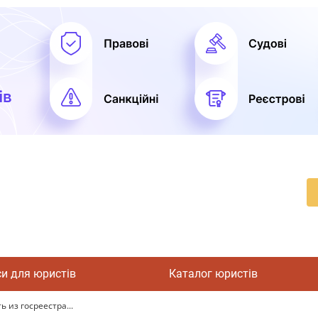
си для юристів
Каталог юристів
 из госреестра...