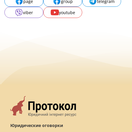
page
group
telegram
viber
youtube
Юридические оговорки