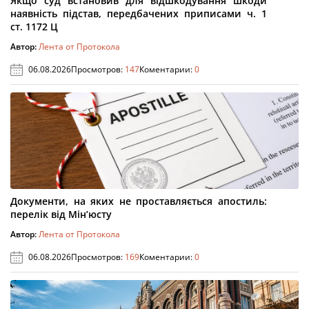
Якщо суд встановив для відшкодування шкоди
наявність підстав, передбачених приписами ч. 1
ст. 1172 Ц
Автор:
Лента от Протокола
06.08.2026
Просмотров:
147
Коментарии:
0
Документи, на яких не проставляється апостиль:
перелік від Мін’юсту
Автор:
Лента от Протокола
06.08.2026
Просмотров:
169
Коментарии:
0