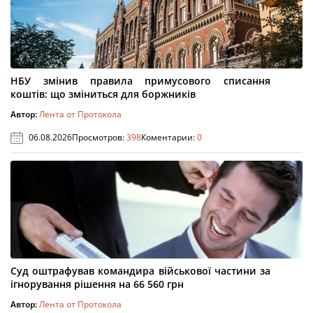
НБУ змінив правила примусового списання
коштів: що зміниться для боржників
Автор:
Лента от Протокола
06.08.2026
Просмотров:
398
Коментарии:
0
Суд оштрафував командира військової частини за
ігнорування рішення на 66 560 грн
Автор:
Лента от Протокола