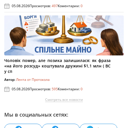
05.08.2026
Просмотров:
497
Коментарии:
0
Чоловік помер, але позика залишилася: як фраза
«на його розсуд» коштувала дружині $1,1 млн ( ВС
у сп
Автор:
Лента от Протокола
05.08.2026
Просмотров:
595
Коментарии:
0
Смотреть все новости
Мы в социальных сетях: