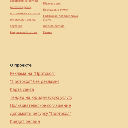
agrotechnika.com.ua
Шкафы купе
perevod.agency
Брендовые сумки
europeservice.com.ua
Натяжные потолки Nova
mk-translations.ua
Stelya
текст юа
maltina.com.ua
kievperevod.com.ua
Cылки
О проекте
Реклама на "Протокол"
"Протокол" без реклами!
Карта сайта
Тендер на юридическую услугу
Пользовательское соглашение
Допомогти ресурсу "Протокол"
Кредит онлайн