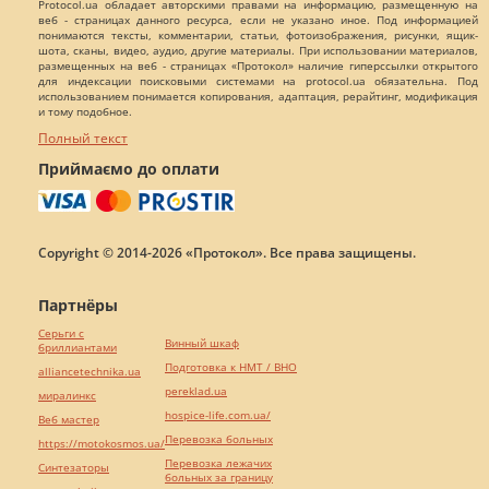
Protocol.ua обладает авторскими правами на информацию, размещенную на
веб - страницах данного ресурса, если не указано иное. Под информацией
понимаются тексты, комментарии, статьи, фотоизображения, рисунки, ящик-
шота, сканы, видео, аудио, другие материалы. При использовании материалов,
размещенных на веб - страницах «Протокол» наличие гиперссылки открытого
для индексации поисковыми системами на protocol.ua обязательна. Под
использованием понимается копирования, адаптация, рерайтинг, модификация
и тому подобное.
Полный текст
Приймаємо до оплати
Copyright © 2014-2026 «Протокол». Все права защищены.
Партнёры
Серьги с
Винный шкаф
бриллиантами
Подготовка к НМТ / ВНО
alliancetechnika.ua
pereklad.ua
миралинкс
hospice-life.com.ua/
Веб мастер
Перевозка больных
https://motokosmos.ua/
Перевозка лежачих
Синтезаторы
больных за границу