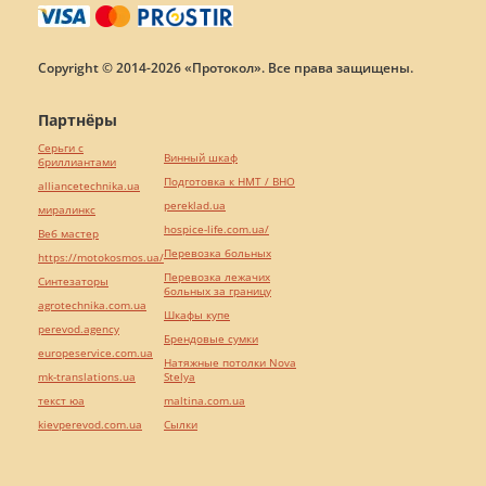
Copyright © 2014-2026 «Протокол». Все права защищены.
Партнёры
Серьги с
Винный шкаф
бриллиантами
Подготовка к НМТ / ВНО
alliancetechnika.ua
pereklad.ua
миралинкс
hospice-life.com.ua/
Веб мастер
Перевозка больных
https://motokosmos.ua/
Перевозка лежачих
Синтезаторы
больных за границу
agrotechnika.com.ua
Шкафы купе
perevod.agency
Брендовые сумки
europeservice.com.ua
Натяжные потолки Nova
mk-translations.ua
Stelya
текст юа
maltina.com.ua
kievperevod.com.ua
Cылки