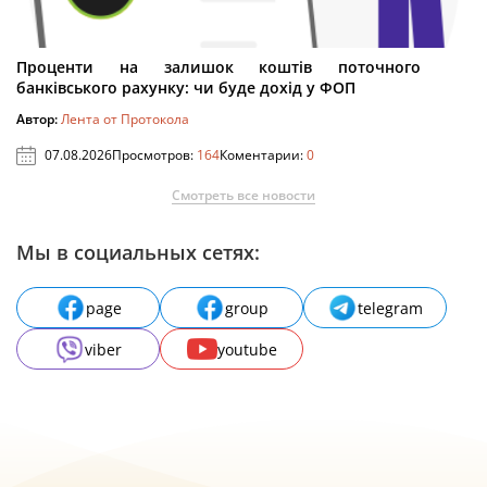
Проценти на залишок коштів поточного
банківського рахунку: чи буде дохід у ФОП
Автор:
Лента от Протокола
07.08.2026
Просмотров:
164
Коментарии:
0
Смотреть все новости
Мы в социальных сетях:
page
group
telegram
viber
youtube