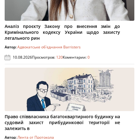
Аналіз проєкту Закону про внесення змін до
Кримінального кодексу України щодо захисту
легального рин
Автор:
Адвокатське об'єднання Barristers
10.08.2026
Просмотров:
120
Коментарии:
0
Право співвласника багатоквартирного будинку на
судовий захист прибудинкової території не
залежить в
Автор:
Лента от Протокола