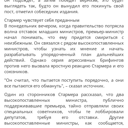
он подождет, а затем победит Бернхэм, это будет
выглядеть так, будто он вынудил его покинуть свой
пост, отметил собеседник издания.
Стармер чувствует себя преданным
В понедельник вечером, когда правительство потрясла
волна отставок младших министров, премьер-министр
начал понимать, что ему придется смириться с
неизбежным. Он связался с рядом высокопоставленных
министров, чтобы узнать их мнение и начать
разрабатывать упорядоченный план дальнейших
действий. Однако серия агрессивных брифингов
против него вызвала яростную реакцию Стармера и его
союзников.
"Он считал, что пытается поступить порядочно, а они
все пытаются его обмануть", – сказал источник.
Один из сторонников Стармера рассказал, что два
высокопоставленных министра, публично
поддерживавшие премьера, тайно отправляли своих
специальных советников, чтобы те лоббировали
депутатов, требуя его отставки. Другие
высокопоставленные министры, как сообщается,