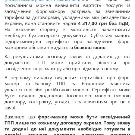
посиланням можна визначити вартість послуги із
засвідчення форс-мажору (зокрема, за звичайним
тарифом за договорами, укладеними між резидентами
України, вона становить наразі
4 317,00 грн без ПДВ
).
На вказаній сторінці є можливість завантажити
необхідні бухгалтерські документи. Суб’єктам малого
підприємництва сертифікат про засвідчення форс-
мажорних обставин видається
безкоштовно
.
За результатами розгляду заяви та доданих до неї
документів ТПП може прийняти рішення про
засвідчення форс-мажору або про відмову в цьому.
В першому випадку видається сертифікат про форс-
мажор на бланку ТПП, за бажанням заявника
українською або російською мовою. Сертифікат може
бути видано додатково іноземною мовою (мовою
договору, контракту, угоди), із зазначенням про це в
заяві.
Важливо, що
форс-мажор може бути засвідчений
ТПП лише по кожному договору окремо
.
Тому заяву
та додані до неї документи необхідно готувати в
розрізі кожного договору окремим пакетом