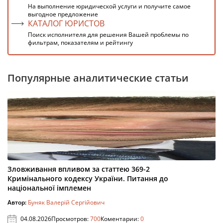
На выполнение юридической услуги и получите самое
выгодное предложение
КАТАЛОГ ЮРИСТОВ
Поиск исполнителя для решения Вашей проблемы по
фильтрам, показателям и рейтингу
Популярные аналитические статьи
Зловживання впливом за статтею 369-2
Кримінального кодексу України. Питання до
національної імплемен
Автор:
Буняк Валерій Сергійович
04.08.2026
Просмотров:
700
Коментарии:
0