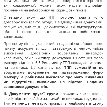
багатьма органами інформації, поширеної в інтернеті (в
т.ч. соцмережах), можна також надати відповідні
посилання на вебсторінку чи скріншоти постів.
Очевидно також, що ТПП потрібно подати копію
договору (контракту, угоди) з відповідними додатками,
специфікаціями та ін. документами, які підтверджують
обсяг і строк настання виконання зобов’язання
заявником.
При цьому він зацікавлений в наданні якнайповнішого
пакету документів, що підтверджують неможливість
виконання договірних зобов’язань внаслідок
карантину, оскільки тягар доказування настання форс-
мажору згідно з п.6.5 Регламенту ТПП покладається саме
на заявника. Це означає, що
ТПП самостійно не
збиратиме документи на підтвердження форс-
мажору, а робитиме висновок про його існування
чи відсутність виключно на підставі наданих
заявником документів
.
ІІ. Документи другої групи
вражають численністю,
але їх підготовка/збір зазвичай не викликає труднощів.
Тим не менше, не варто проявляти недбалість в цьому