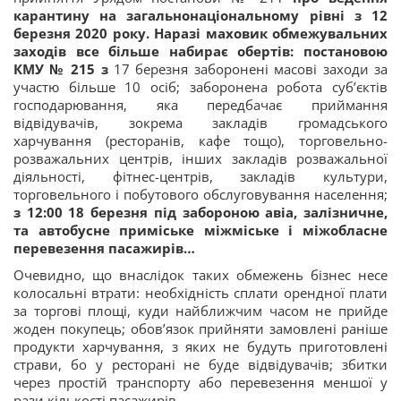
карантину на загальнонаціональному рівні з 12
березня 2020 року. Наразі маховик обмежувальних
заходів все більше набирає обертів: постановою
КМУ № 215 з
17 березня заборонені масові заходи за
участю більше 10 осіб; заборонена робота суб’єктів
господарювання, яка передбачає приймання
відвідувачів, зокрема закладів громадського
харчування (ресторанів, кафе тощо), торговельно-
розважальних центрів, інших закладів розважальної
діяльності, фітнес-центрів, закладів культури,
торговельного і побутового обслуговування населення;
з 12:00 18 березня під забороною авіа, залізничне,
та автобусне приміське міжміське і міжобласне
перевезення пасажирів…
Очевидно, що внаслідок таких обмежень бізнес несе
колосальні втрати: необхідність сплати орендної плати
за торгові площі, куди найближчим часом не прийде
жоден покупець; обов’язок прийняти замовлені раніше
продукти харчування, з яких не будуть приготовлені
страви, бо у ресторані не буде відвідувачів; збитки
через простій транспорту або перевезення меншої у
рази кількості пасажирів...