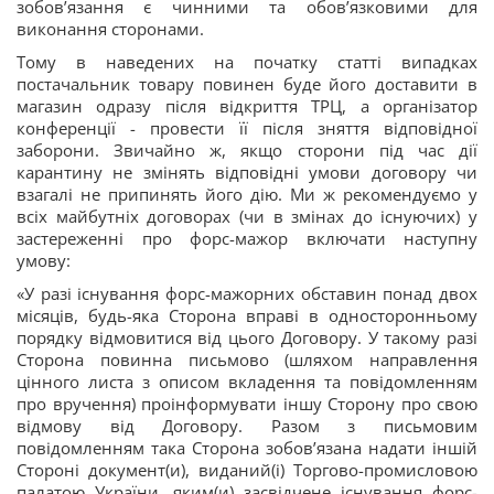
зобов’язання є чинними та обов’язковими для
виконання сторонами.
Тому в наведених на початку статті випадках
постачальник товару повинен буде його доставити в
магазин одразу після відкриття ТРЦ, а організатор
конференції - провести її після зняття відповідної
заборони. Звичайно ж, якщо сторони під час дії
карантину не змінять відповідні умови договору чи
взагалі не припинять його дію. Ми ж рекомендуємо у
всіх майбутніх договорах (чи в змінах до існуючих) у
застереженні про форс-мажор включати наступну
умову:
«У разі існування форс-мажорних обставин понад двох
місяців, будь-яка Сторона вправі в односторонньому
порядку відмовитися від цього Договору. У такому разі
Сторона повинна письмово (шляхом направлення
цінного листа з описом вкладення та повідомленням
про вручення) проінформувати іншу Сторону про свою
відмову від Договору. Разом з письмовим
повідомленням така Сторона зобов’язана надати іншій
Стороні документ(и), виданий(і) Торгово-промисловою
палатою України, яким(и) засвідчене існування форс-