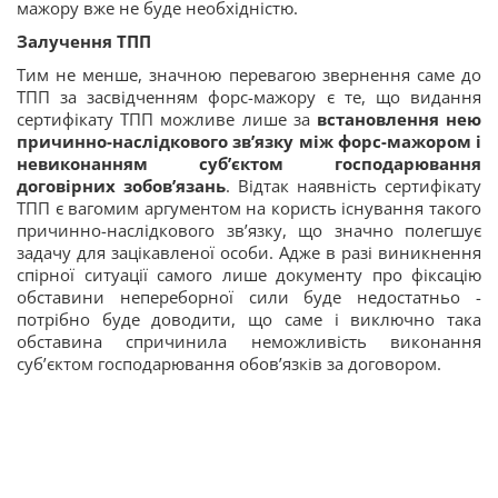
мажору вже не буде необхідністю.
Залучення ТПП
Тим не менше, значною перевагою звернення саме до
ТПП за засвідченням форс-мажору є те, що видання
сертифікату ТПП можливе лише за
встановлення нею
причинно-наслідкового зв’язку між форс-мажором і
невиконанням суб’єктом господарювання
договірних зобов’язань
. Відтак наявність сертифікату
ТПП є вагомим аргументом на користь існування такого
причинно-наслідкового зв’язку, що значно полегшує
задачу для зацікавленої особи. Адже в разі виникнення
спірної ситуації самого лише документу про фіксацію
обставини непереборної сили буде недостатньо -
потрібно буде доводити, що саме і виключно така
обставина спричинила неможливість виконання
суб’єктом господарювання обов’язків за договором.