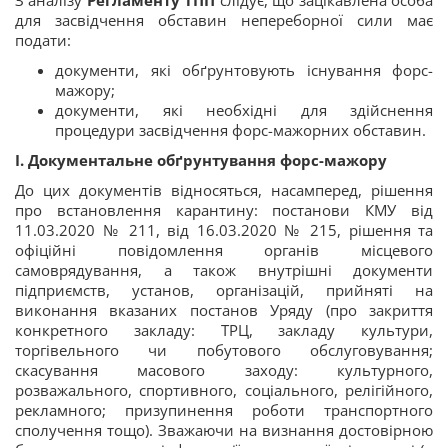
З аналізу
Регламенту ТПП
слідує, що зацікавлена особа
для засвідчення обставин непереборної сили має
подати:
документи, які обґрунтовують існування форс-
мажору;
документи, які необхідні для здійснення
процедури засвідчення форс-мажорних обставин.
І. Документальне обґрунтування форс-мажору
До цих документів відносяться, насамперед, рішення
про встановлення карантину: постанови КМУ від
11.03.2020 № 211, від 16.03.2020 № 215, рішення та
офіційні повідомлення органів місцевого
самоврядування, а також внутрішні документи
підприємств, установ, організацій, прийняті на
виконання вказаних постанов Уряду (про закриття
конкретного закладу: ТРЦ, закладу культури,
торгівельного чи побутового обслуговування;
скасування масового заходу: культурного,
розважального, спортивного, соціального, релігійного,
рекламного; призупинення роботи транспортного
сполучення тощо). Зважаючи на визнання достовірною