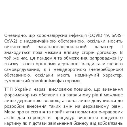
Очевидно, що коронавірусна інфекція (COVID-19, SARS-
CoV-2) є надзвичайною обставиною, оскільки носить
винятковий загальнонаціональний характер і
знаходиться поза межами впливу сторін договору. В
той же час, ця пандемія та обмеження, запроваджені у
зв’язку із нею органами державної влади та місцевого
самоврядування, є і невідворотною (непереборною)
обставиною, оскільки мають неминучий характер,
зумовлений зовнішніми факторами.
ТПП України наразі висловлює позицію, що визнання
форс-мажорних обставин на загальному рівні можливе
лише державною владою, а вона лише долучилася до
розробки внесення таких змін на державному рівні.
Мова про внесення та прийняття нормативно-правових
актів для спрощення процедур визнання введеного
картину як підстави звільнення бізнесу від зобов’язань