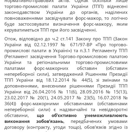
нормативно-правових актів. Однак оскільки лише
торгово-промислові палати України (ТПП) віднесені
законодавством України до органів, наділених
повноваженнями засвідчувати форс-мажор, то логічно
буде застосовувати визначення форс-мажору, яким
керуватиметься ТПП при його засвідченні.
Отож, відповідно до ч.2 ст.141 Закону про ТПП (Закон
України від 02.12.1997 № 671/97-ВР «Про торгово-
промислові палати в Україні») та п.3.1 Регламенту ТПП
(Регламент засвідчення Торгово-промисловою палатою
України та регіональними торгово-промисловими
палатами форс-мажорних обставин (обставин
непереборної сили), затверджений Рішенням Президії
ТПП України від 18.12.2014 № 44(5), зі змінами та
доповненнями, внесеними рішеннями Президії ТПП
України від 26.04.2016 № 11(6), 28.09.2016 № 15(13),
23.02.2017 № 20(1), 24.05.2017 № 23(5), 16.07.2018 №
36(4)) форс-мажорними обставинами (обставинами
непереборної сили) є надзвичайні та невідворотні
обставини,
що об’єктивно унеможливлюють
виконання зобов’язань
, передбачених умовами
договору (контракту, угоди тощо), обов’язків згідно із