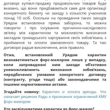
договорі купівлі-продажу продовольчих товарів буде
вказано, що вони придбаваються саме для організації
конкретного бенкету чи заходу з кількістю учасників
понад 10 осіб. Оскільки на проведення таких заходів
Урядом встановлена пряма заборона, то можна
говорити і про існування причинно-наслідкового
зв’язку між карантином та можливістю виконання
закладом громадського харчування своїх зобов’язань з
приймання та оплати замовленого товару. Та такі
договори радше виключення, аніж правило.
Отже, встановлений Урядом карантин
визнаватиметься форс-мажором лише у випадку,
коли запроваджені ним заходи об’єктивно
унеможливлюють виконання зобов’язань,
передбачених умовами конкретного договору
(контракту, угоди тощо) або законодавчими та
іншими нормативними актами.
Згадайте новину:
Карантин и оплата аренды. Что
означает решение Рады о признании ограничений КМУ
форс-мажором
Хто засвідчуватиме карантин як форс-мажор?