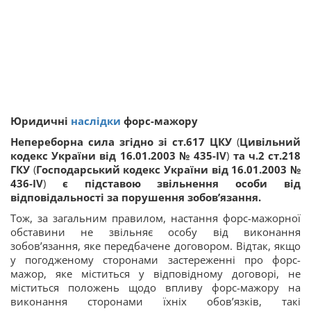
Юридичні
наслідки
форс-мажору
Непереборна сила згідно зі ст.617 ЦКУ
(
Цивільний
кодекс України від 16.01.2003 № 435-IV
)
та ч.2 ст.218
ГКУ
(
Господарський кодекс України від 16.01.2003 №
436-IV
)
є підставою звільнення особи від
відповідальності за порушення зобов’язання.
Тож, за загальним правилом, настання форс-мажорної
обставини не звільняє особу від виконання
зобов’язання, яке передбачене договором. Відтак, якщо
у погодженому сторонами застереженні про форс-
мажор, яке міститься у відповідному договорі, не
міститься положень щодо впливу форс-мажору на
виконання сторонами їхніх обов’язків, такі