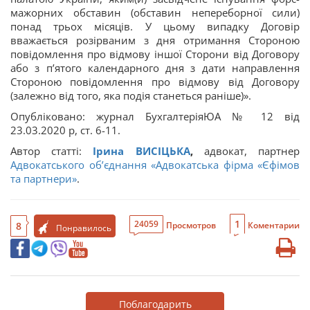
мажорних обставин (обставин непереборної сили)
понад трьох місяців. У цьому випадку Договір
вважається розірваним з дня отримання Стороною
повідомлення про відмову іншої Сторони від Договору
або з п’ятого календарного дня з дати направлення
Стороною повідомлення про відмову від Договору
(залежно від того, яка подія станеться раніше)».
Опубліковано: журнал БухгалтеріяЮА № 12 від
23.03.2020 р, ст. 6-11.
Автор статті:
Ірина ВИСІЦЬКА
,
адвокат, партнер
Адвокатського об’єднання «Адвокатська фірма «Єфімов
та партнери»
.
1
24059
8
Просмотров
Коментарии
Понравилось
Поблагодарить