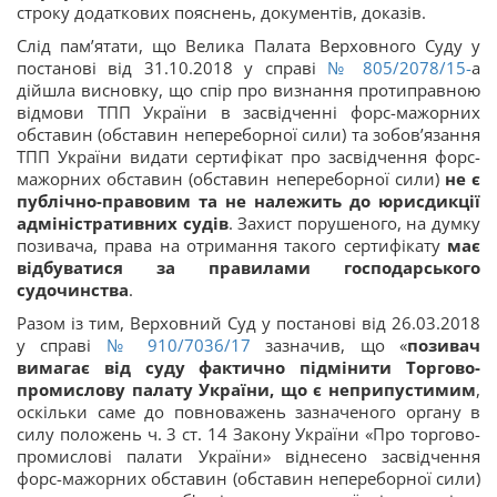
строку додаткових пояснень, документів, доказів.
Слід пам’ятати, що Велика Палата Верховного Суду у
постанові від 31.10.2018 у справі
№ 805/2078/15-
а
дійшла висновку, що спір про визнання протиправною
відмови ТПП України в засвідченні форс-мажорних
обставин (обставин непереборної сили) та зобов’язання
ТПП України видати сертифікат про засвідчення форс-
мажорних обставин (обставин непереборної сили)
не є
публічно-правовим та не належить до юрисдикції
адміністративних судів
. Захист порушеного, на думку
позивача, права на отримання такого сертифікату
має
відбуватися за правилами господарського
судочинства
.
Разом із тим, Верховний Суд у постанові від 26.03.2018
у справі
№ 910/7036/17
зазначив, що «
позивач
вимагає від суду фактично підмінити Торгово-
промислову палату України, що є неприпустимим
,
оскільки саме до повноважень зазначеного органу в
силу положень ч. 3 ст. 14 Закону України «Про торгово-
промислові палати України» віднесено засвідчення
форс-мажорних обставин (обставин непереборної сили)