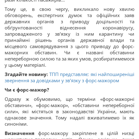
Тому це, в свою чергу, викликало нову хвилю
обговорень, експертних думок та офіційних заяв
державних органів з приводу доцільності та
обґрунтованості віднесення коронавірусу,
запровадженого у зв’язку із ним карантину чи
принаймні рішень органів державної влади та
місцевого самоврядування з цього приводу до форс-
мажорних обставин. Чи є названі обставини
непереборною силою та за яких умов, розбиратимемося
у цьому матеріалі.
Згадайте новину:
ТПП представляє: які найпоширеніші
звернення за довідками у зв’язку з форс-мажором
Чи є форс-мажор?
Одразу ж обумовимо, що терміни «форс-мажорні
обставини», «форс-мажор», «обставини непереборної
сили», які містяться в законодавстві України, мають
однакове значення. Тому надалі вживатимемо їх як
синоніми.
Визначення
форс-мажору закріплене в цілій низці