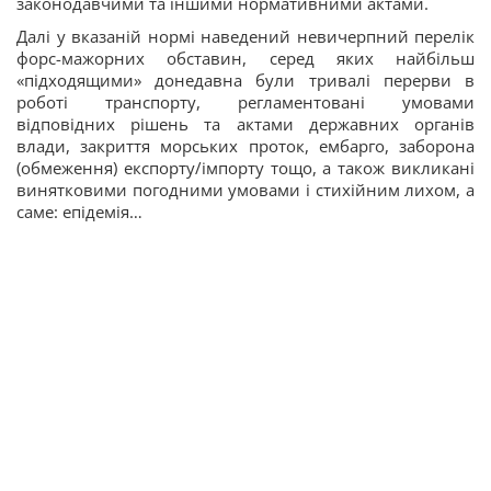
законодавчими та іншими нормативними актами.
Далі у вказаній нормі наведений невичерпний перелік
форс-мажорних обставин, серед яких найбільш
«підходящими» донедавна були тривалі перерви в
роботі транспорту, регламентовані умовами
відповідних рішень та актами державних органів
влади, закриття морських проток, ембарго, заборона
(обмеження) експорту/імпорту тощо, а також викликані
винятковими погодними умовами і стихійним лихом, а
саме: епідемія…