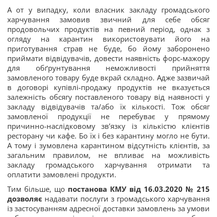
А от у випадку, коли власник закладу громадського
харчування замовив звичний для себе обсяг
продовольчих продуктів на певний період, однак з
огляду на карантин використовувати його на
приготування страв не буде, бо йому заборонено
приймати відвідувачів, довести наявність форс-мажору
для обґрунтування неможливості прийняття
замовленого товару буде вкрай складно. Адже зазвичай
в договорі купівлі-продажу продуктів не вказується
залежність обсягу поставленого товару від наявності у
закладу відвідувачів та/або їх кількості. Тож обсяг
замовленої продукції не перебуває у прямому
причинно-наслідковому зв’язку із кількістю клієнтів
ресторану чи кафе. Бо їх і без карантину могло не бути.
А тому і зумовлена карантином відсутність клієнтів, за
загальним правилом, не впливає на можливість
закладу громадського харчування отримати та
оплатити замовлені продукти.
Тим більше, що
постанова КМУ від 16.03.2020 № 215
дозволяє
надавати послуги з громадського харчування
із застосуванням адресної доставки замовлень за умови