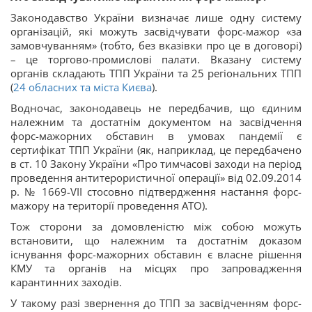
Законодавство України визначає лише одну систему
організацій, які можуть засвідчувати форс-мажор «за
замовчуванням» (тобто, без вказівки про це в договорі)
– це торгово-промислові палати. Вказану систему
органів складають ТПП України та 25 регіональних ТПП
(
24 обласних та міста Києва
).
Водночас, законодавець не передбачив, що єдиним
належним та достатнім документом на засвідчення
форс-мажорних обставин в умовах пандемії є
сертифікат ТПП України (як, наприклад, це передбачено
в ст. 10 Закону України «Про тимчасові заходи на період
проведення антитерористичної операції» від 02.09.2014
р. № 1669-VII стосовно підтвердження настання форс-
мажору на території проведення АТО).
Тож сторони за домовленістю між собою можуть
встановити, що належним та достатнім доказом
існування форс-мажорних обставин є власне рішення
КМУ та органів на місцях про запровадження
карантинних заходів.
У такому разі звернення до ТПП за засвідченням форс-