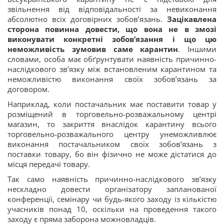
звільнення від відповідальності за невиконання
абсолютно всіх договірних зобов’язань.
Зацікавлена
сторона повинна довести, що вона не в змозі
виконувати конкретні зобов’язання і що цю
неможливість зумовив саме карантин
. Іншими
словами, особа має обґрунтувати наявність причинно-
наслідкового зв’язку між встановленим карантином та
неможливістю виконання своїх зобов’язань за
договором.
Наприклад, коли постачальник має поставити товар у
розміщений в торговельно-розважальному центрі
магазин, то закриття внаслідок карантину всього
торговельно-розважального центру унеможливлює
виконання постачальником своїх зобов’язань з
поставки товару, бо він фізично не може дістатися до
місця передачі товару.
Так само наявність причинно-наслідкового зв’язку
нескладно довести організатору запланованої
конференції, семінару чи будь-якого заходу із кількістю
учасників понад 10, оскільки на проведення такого
заходу є пряма заборона можновладців.