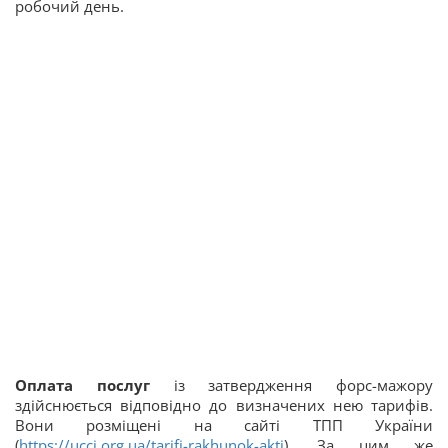
робочий день.
Оплата послуг
із затвердження форс-мажору
здійснюється відповідно до визначених нею тарифів.
Вони розміщені на сайті ТПП України
(
https://ucci.org.ua/tarifi-rakhunok-akti
). За цим же