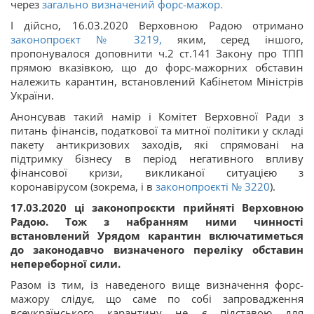
через
загально визначений форс-мажор.
І дійсно, 16.03.2020 Верховною Радою отримано
законопроєкт № 3219,
яким, серед іншого,
пропонувалося доповнити ч.2 ст.141 Закону про ТПП
прямою вказівкою, що до форс-мажорних обставин
належить карантин, встановлений Кабінетом Міністрів
України.
Анонсував такий намір і Комітет Верховної Ради з
питань фінансів, податкової та митної політики у складі
пакету антикризових заходів, які спрямовані на
підтримку бізнесу в період негативного впливу
фінансової кризи, викликаної ситуацією з
коронавірусом (зокрема, і в
законопроєкті № 3220
).
17.03.2020 ці законопроєкти прийняті Верховною
Радою. Тож з набранням ними чинності
встановлений Урядом карантин включатиметься
до законодавчо визначеного переліку обставин
непереборної сили.
Разом із тим, із наведеного вище визначення форс-
мажору слідує, що саме по собі запровадження
всеукраїнського карантину не є підставою для