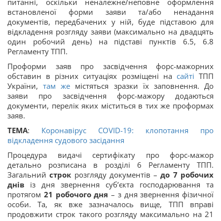
питанні, оскільки неналежне/неповне оформлення
встановленої форми заяви та/або ненадання
документів, передбачених у ній, буде підставою для
відкладення розгляду заяви (максимально на двадцять
один робочий день) на підставі пунктів 6.5, 6.8
Регламенту ТПП.
Проформи заяв про засвідчення форс-мажорних
обставин в різних ситуаціях розміщені на
сайті
ТПП
України,
там же
містяться зразки їх заповнення. До
заяви про засвідчення форс-мажору додаються
документи, перелік яких міститься в тих же проформах
заяв.
ТЕМА
:
Коронавірус COVID-19: клопотання про
відкладення судового засідання
Процедура видачі сертифікату про форс-мажор
детально розписана в розділі 6 Регламенту ТПП.
Загальний
строк
розгляду документів –
до 7 робочих
днів
із дня звернення суб’єкта господарювання та
протягом
21 робочого дня
– з дня звернення фізичної
особи. Та, як вже зазначалось вище, ТПП вправі
продовжити строк такого розгляду максимально на 21