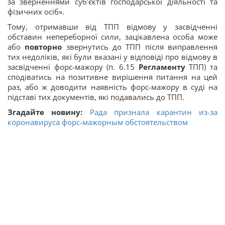
за зверненнями суб'єктів господарської діяльності та
фізичних осіб».
Тому, отримавши від ТПП відмову у засвідченні
обставин непереборної сили, зацікавлена особа може
або
повторно
звернутись до ТПП після виправлення
тих недоліків, які були вказані у відповіді про відмову в
засвідченні форс-мажору (п. 6.15
Регламенту
ТПП) та
сподіватись на позитивне вирішення питання на цей
раз, або ж доводити наявність форс-мажору в суді на
підставі тих документів, які подавались до ТПП.
Згадайте новину:
Рада признала карантин из-за
коронавируса форс-мажорным обстоятельством