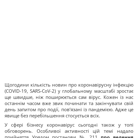
Щогодини кількість новин про коронавірусну інфекцію
(COVID-19, SARS-CoV-2) у глобальному масштабі зростає
ще швидше, ніж поширюється сам вірус. Кожен із нас
останнім часом вже звик починати та закінчувати свій
день запитом про події, пов’язані із пандемією. Адже це
явище без перебільшення стосується всіх.
У сфері бізнесу коронавірус сьогодні також у топі
обговорень. Особливої активності цій темі надало
прийняття Урядом постанови № 211
про ведення