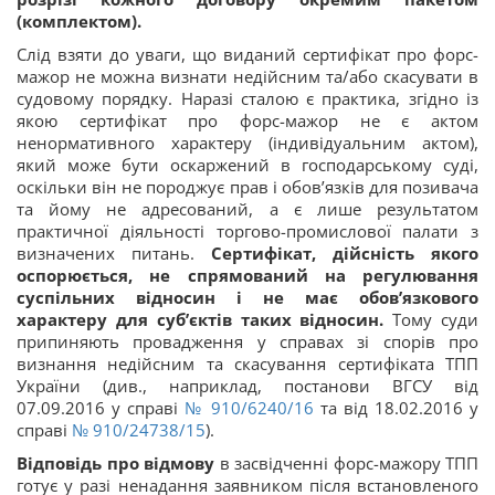
(комплектом).
Слід взяти до уваги, що виданий сертифікат про форс-
мажор не можна визнати недійсним та/або скасувати в
судовому порядку. Наразі сталою є практика, згідно із
якою сертифікат про форс-мажор не є актом
ненормативного характеру (індивідуальним актом),
який може бути оскаржений в господарському суді,
оскільки він не породжує прав і обов’язків для позивача
та йому не адресований, а є лише результатом
практичної діяльності торгово-промислової палати з
визначених питань.
Сертифікат, дійсність якого
оспорюється, не спрямований на регулювання
суспільних відносин і не має обов’язкового
характеру для суб’єктів таких відносин.
Тому суди
припиняють провадження у справах зі спорів про
визнання недійсним та скасування сертифіката ТПП
України (див., наприклад, постанови ВГСУ від
07.09.2016 у справі
№ 910/6240/16
та від 18.02.2016 у
справі
№ 910/24738/15
).
Відповідь про відмову
в засвідченні форс-мажору ТПП
готує у разі ненадання заявником після встановленого