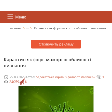
Меню
...
Главная
Карантин як форс-мажор: особливості визнання
Отключить рекламу
Карантин як форс-мажор: особливості
визнання
1
22.03.2020
Автор:
Адвокатська фірма "Єфімов та партнери"
24059
8