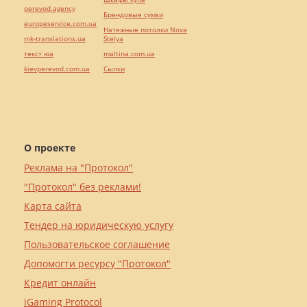
perevod.agency
Брендовые сумки
europeservice.com.ua
Натяжные потолки Nova
mk-translations.ua
Stelya
текст юа
maltina.com.ua
kievperevod.com.ua
Cылки
О проекте
Реклама на "Протокол"
"Протокол" без реклами!
Карта сайта
Тендер на юридическую услугу
Пользовательское соглашение
Допомогти ресурсу "Протокол"
Кредит онлайн
iGaming Protocol