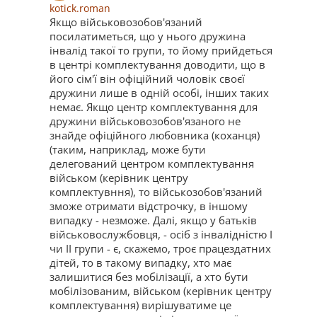
kotick.roman
Якщо військовозобов'язаний
посилатиметься, що у нього дружина
інвалід такої то групи, то йому прийдеться
в центрі комплектування доводити, що в
його сім'ї він офіційний чоловік своєї
дружини лише в одній особі, інших таких
немає. Якщо центр комплектування для
дружини військовозобов'язаного не
знайде офіційного любовника (коханця)
(таким, наприклад, може бути
делегований центром комплектування
військом (керівник центру
комплектувння), то військозобов'язаний
зможе отримати відстрочку, в іншому
випадку - незможе. Далі, якщо у батьків
військовослужбовця, - осіб з інвалідністю І
чи ІІ групи - є, скажемо, троє працездатних
дітей, то в такому випадку, хто має
залишитися без мобілізації, а хто бути
мобілізованим, військом (керівник центру
комплектування) вирішуватиме це