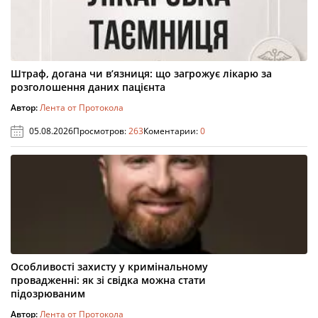
Штраф, догана чи в’язниця: що загрожує лікарю за
розголошення даних пацієнта
Автор:
Лента от Протокола
05.08.2026
Просмотров:
263
Коментарии:
0
Особливості захисту у кримінальному
провадженні: як зі свідка можна стати
підозрюваним
Автор:
Лента от Протокола