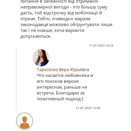
питання в залежності від отриманої
неправомірної вигоди - хто більшу суму
дасть, той відстрочку від мобілізації й
отриає. Тобто, очевидно маразм
законодавця можливо обгрунтувати лише
так і не інакше, хоча варіанти
допускаються.
11.07.2023 10:22
Тарасенко Вера Юрьевна
Что касается любовника и
его поисков версия
интересная, раньше не
встреча. Благодарю за
позитивный подход:)
11.07.2023 12:49