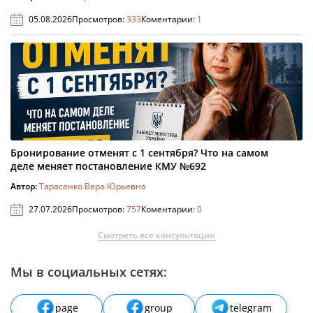
05.08.2026
Просмотров:
333
Коментарии:
1
Бронирование отменят с 1 сентября? Что на самом
деле меняет постановление КМУ №692
Автор:
Тарасенко Вера Юрьевна
27.07.2026
Просмотров:
757
Коментарии:
0
Смотреть все консультации
Мы в социальных сетях:
page
group
telegram