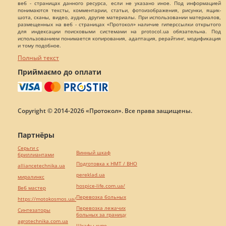
веб - страницах данного ресурса, если не указано иное. Под информацией
понимаются тексты, комментарии, статьи, фотоизображения, рисунки, ящик-
шота, сканы, видео, аудио, другие материалы. При использовании материалов,
размещенных на веб - страницах «Протокол» наличие гиперссылки открытого
для индексации поисковыми системами на protocol.ua обязательна. Под
использованием понимается копирования, адаптация, рерайтинг, модификация
и тому подобное.
Полный текст
Приймаємо до оплати
Copyright © 2014-2026 «Протокол». Все права защищены.
Партнёры
Серьги с
Винный шкаф
бриллиантами
Подготовка к НМТ / ВНО
alliancetechnika.ua
pereklad.ua
миралинкс
hospice-life.com.ua/
Веб мастер
Перевозка больных
https://motokosmos.ua/
Перевозка лежачих
Синтезаторы
больных за границу
agrotechnika.com.ua
Шкафы купе