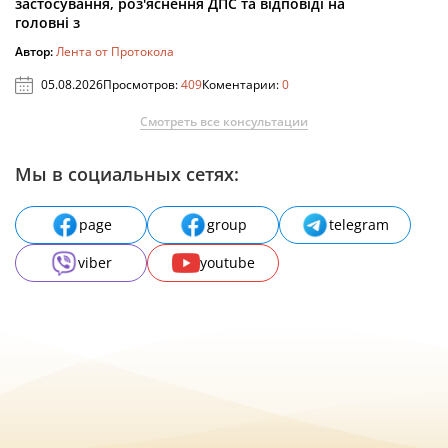
застосування, роз'яснення ДПС та відповіді на
головні з
Автор:
Лента от Протокола
05.08.2026
Просмотров:
409
Коментарии:
0
Смотреть все консультации
Мы в социальных сетях:
page
group
telegram
viber
youtube