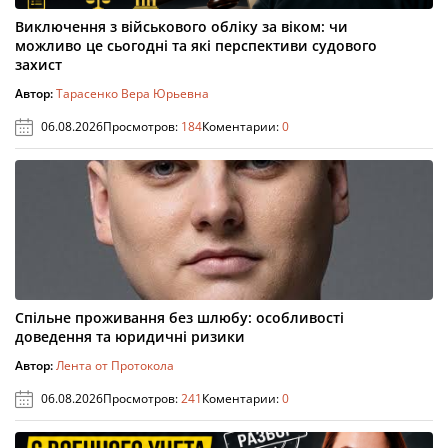
Виключення з військового обліку за віком: чи
можливо це сьогодні та які перспективи судового
захист
Автор:
Тарасенко Вера Юрьевна
06.08.2026
Просмотров:
184
Коментарии:
0
Спільне проживання без шлюбу: особливості
доведення та юридичні ризики
Автор:
Лента от Протокола
06.08.2026
Просмотров:
241
Коментарии:
0