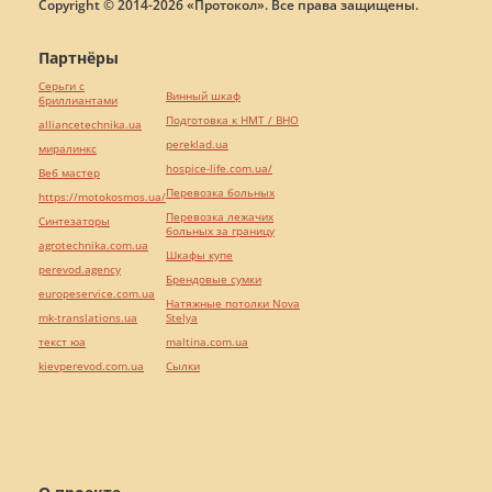
Copyright © 2014-2026 «Протокол». Все права защищены.
Партнёры
Серьги с
Винный шкаф
бриллиантами
Подготовка к НМТ / ВНО
alliancetechnika.ua
pereklad.ua
миралинкс
hospice-life.com.ua/
Веб мастер
Перевозка больных
https://motokosmos.ua/
Перевозка лежачих
Синтезаторы
больных за границу
agrotechnika.com.ua
Шкафы купе
perevod.agency
Брендовые сумки
europeservice.com.ua
Натяжные потолки Nova
mk-translations.ua
Stelya
текст юа
maltina.com.ua
kievperevod.com.ua
Cылки