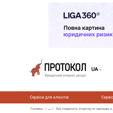
UA
Сервіси для клієнтів
Серві
...
Головна
Как сохранить отсрочку от призыва и д