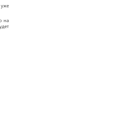
 уже
о на
удет