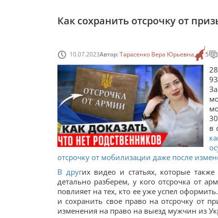
Как сохранить отсрочку от приз
10.07.2023
Автор:
Тарасенко Вера Юрьевна
5
28
93
З
мо
мо
30
в 
ка
ос
отсрочку от мобилизации даже после измен
В друг
их видео и статьях, которые такж
детально разберем, у кого отсрочка от арм
повлияет на тех, кто ее уже успел оформит
и сохранить свое право на отсрочку от пр
изменения на право на выезд мужчин из У