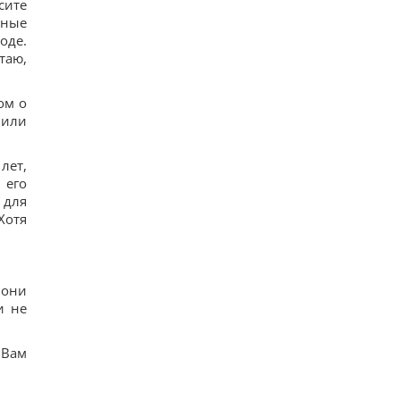
сите
нные
оде.
таю,
ом о
чили
лет,
 его
 для
Хотя
 они
и не
 Вам