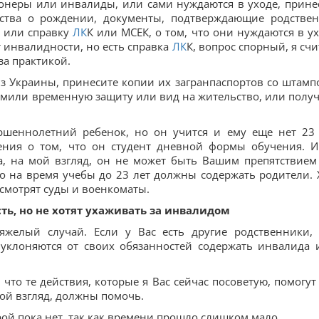
онеры или инвалиды, или сами нуждаются в уходе, прине
ьства о рождении, документы, подтверждающие родстве
, или справку
ЛК
К или МСЕК, о том, что они нуждаются в ух
ет инвалидности, но есть справка
ЛК
К, вопрос спорный, я счи
за практикой.
з Украины, принесите копии их загранпаспортов со штамп
рмили временную защиту или вид на жительство, или полу
ршеннолетний ребенок, но он учится и ему еще нет 23 
дения о том, что он студент дневной формы обучения. И
а, на мой взгляд, он не может быть Вашим препятствием
го на время учебы до 23 лет должны содержать родители. 
осмотрят суды и военкоматы.
сть, но не хотят ухаживать за инвалидом
яжелый случай. Если у Вас есть другие родственники,
 уклоняются от своих обязанностей содержать инвалида 
 что те действия, которые я Вас сейчас посоветую, помогут
мой взгляд, должны помочь.
орой пока нет, так как времени прошло слишком мало.