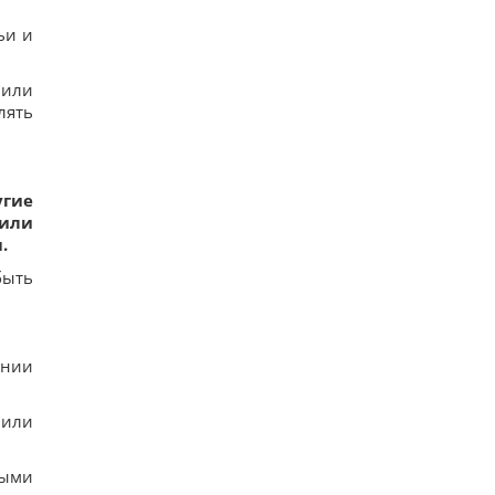
ьи и
 или
лять
угие
 или
.
быть
инии
 или
быми