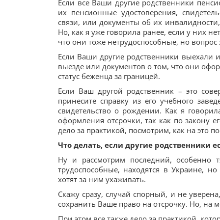
Если все Ваши другие родственники пенси
их пенсионные удостоверения, свидетел
связи, или документы об их инвалидности
Но, как я уже говорила ранее, если у них н
что они тоже нетрудоспособные, но вопрос 
Если Ваши другие родственники выехали и
выезде или документов о том, что они офо
статус беженца за границей.
Если Ваш другой родственник – это сове
принесите справку из его учебного заве
свидетельство о рождении. Как я говорил
оформления отсрочки, так как по закону е
дело за практикой, посмотрим, как на это п
Что делать, если другие родственники е
Ну и рассмотрим последний, особенно т
трудоспособные, находятся в Украине, но
хотят за ним ухаживать.
Скажу сразу, случай спорный, и не уверена,
сохранить Ваше право на отсрочку. Но, на 
При этом все также дело за практикой, кот