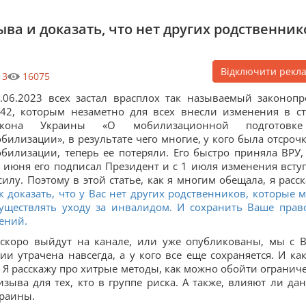
ыва и доказать, что нет других родственник
Відключити рекл
3
16075
.06.2023 всех застал врасплох так называемый законопр
42, которым незаметно для всех внесли изменения в ст
акона Украины «О мобилизационной подготовк
билизации», в результате чего многие, у кого была отсрочк
билизации, теперь ее потеряли. Его быстро приняла ВРУ,
 июня его подписал Президент и с 1 июля изменения всту
силу. Поэтому в этой статье, как я многим обещала, я расск
к доказать, что у Вас нет других родственников, которые м
уществлять уходу за инвалидом. И сохранить Ваше прав
ений.
е скоро выйдут на канале, или уже опубликованы, мы с 
ии утрачена навсегда, а у кого все еще сохраняется. И как
ь. Я расскажу про хитрые методы, как можно обойти огранич
изыва для тех, кто в группе риска. А также, влияют ли да
краины.