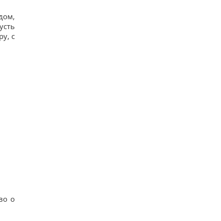
дом,
усть
у, с
во о