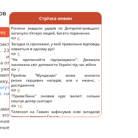
ов
Стрічка новин
Росіяни завдали ударів по Дніпропетровщині:
аму
загинуло пʼятеро людей, багато поранених
6
оект
Загадка із сірниками, у якій правильна відповідь
ховається в одному русі
. 23
5
е и
"Не припиняйте підтримувати": Джамала
а от
закликала світ допомогти Україні під час війни
 уже
7
пают
Прийом "Мунджаро" може знизити
ризик серцевих нападів, але є нюанс, -
ажу,
дослідження
огут
9
о на
"ПриватБанк" оновив курс валют: скільки
коштує долар сьогодні
10
Вами
Телескоп на Гаваях зафіксував нові загадкові
 это
явища на поверхні Сонця
ения
12
нные
Трамп "наїхав" на Гегсета через гострий
дефіцит ракет для ППО, - WP
12