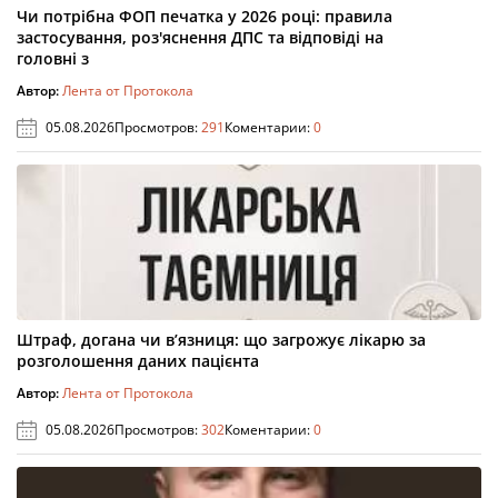
Чи потрібна ФОП печатка у 2026 році: правила
застосування, роз'яснення ДПС та відповіді на
головні з
Автор:
Лента от Протокола
05.08.2026
Просмотров:
291
Коментарии:
0
Штраф, догана чи в’язниця: що загрожує лікарю за
розголошення даних пацієнта
Автор:
Лента от Протокола
05.08.2026
Просмотров:
302
Коментарии:
0