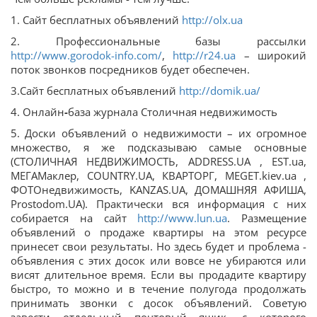
1. Сайт бесплатных объявлений
http://olx.ua
2. Профессиональные базы рассылки
http://www.gorodok-info.com/
,
http://r24.ua
– широкий
поток звонков посредников будет обеспечен.
3.Сайт бесплатных объявлений
http://domik.ua/
4. Онлайн
-
база журнала Столичная недвижимость
5. Доски объявлений о недвижимости – их огромное
множество, я же подсказываю самые основные
(СТОЛИЧНАЯ НЕДВИЖИМОСТЬ, ADDRESS.UA , EST.ua,
МЕГАМаклер, COUNTRY.UA, КВАРТОРГ, MEGET.kiev.ua ,
ФОТОнедвижимость, KANZAS.UA, ДОМАШНЯЯ АФИША,
Prostodom.UA). Практически вся информация с них
собирается на сайт
http://www.lun.ua
. Размещение
объявлений о продаже квартиры на этом ресурсе
принесет свои результаты. Но здесь будет и проблема -
объявления с этих досок или вовсе не убираются или
висят длительное время. Если вы продадите квартиру
быстро, то можно и в течение полугода продолжать
принимать звонки с досок объявлений. Советую
завести отдельный почтовый ящик, с которого