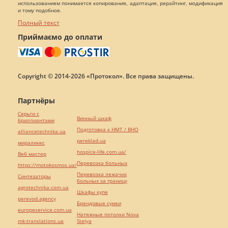
использованием понимается копирования, адаптация, рерайтинг, модификация
и тому подобное.
Полный текст
Приймаємо до оплати
Copyright © 2014-2026 «Протокол». Все права защищены.
Партнёры
Серьги с
Винный шкаф
бриллиантами
Подготовка к НМТ / ВНО
alliancetechnika.ua
pereklad.ua
миралинкс
hospice-life.com.ua/
Веб мастер
Перевозка больных
https://motokosmos.ua/
Перевозка лежачих
Синтезаторы
больных за границу
agrotechnika.com.ua
Шкафы купе
perevod.agency
Брендовые сумки
europeservice.com.ua
Натяжные потолки Nova
mk-translations.ua
Stelya