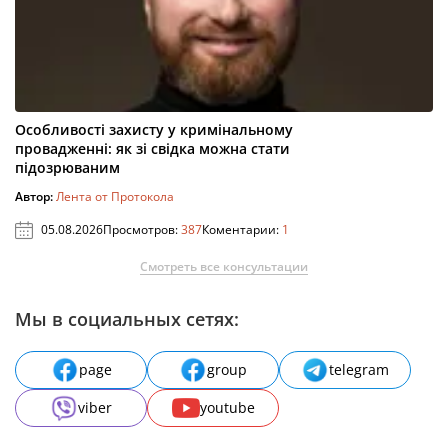
Особливості захисту у кримінальному
провадженні: як зі свідка можна стати
підозрюваним
Автор:
Лента от Протокола
05.08.2026
Просмотров:
387
Коментарии:
1
Смотреть все консультации
Мы в социальных сетях:
page
group
telegram
viber
youtube