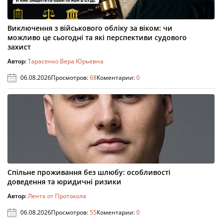
Виключення з військового обліку за віком: чи
можливо це сьогодні та які перспективи судового
захист
Автор:
Тарасенко Вера Юрьевна
06.08.2026
Просмотров:
68
Коментарии:
0
Спільне проживання без шлюбу: особливості
доведення та юридичні ризики
Автор:
Лента от Протокола
06.08.2026
Просмотров:
55
Коментарии:
0