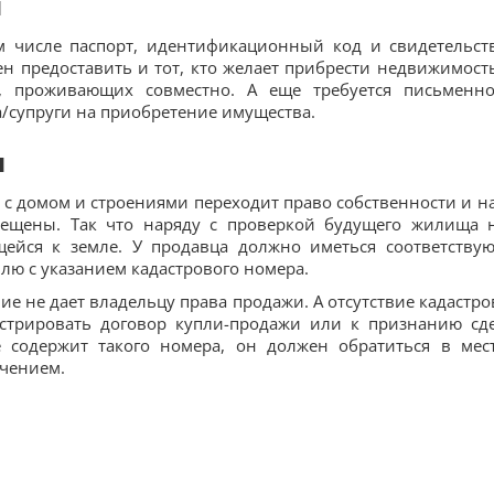
я
м числе паспорт, идентификационный код и свидетельст
н предоставить и тот, кто желает прибрести недвижимость
ей, проживающих совместно. А еще требуется письменн
/супруги на приобретение имущества.
я
е с домом и строениями переходит право собственности и на
мещены. Так что наряду с проверкой будущего жилища 
щейся к земле. У продавца должно иметься соответству
млю с указанием кадастрового номера.
е не дает владельцу права продажи. А отсутствие кадастро
истрировать договор купли-продажи или к признанию сд
е содержит такого номера, он должен обратиться в мес
учением.