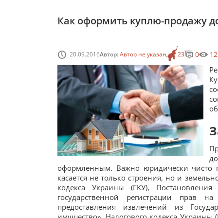
Как оформить куплю-продажу д
0
12
20.09.2016
Автор:
Автор не указан
23
Р
К
со
со
об
З
П
д
оформленным. Важно юридически чисто п
касается не только строения, но и земель
кодекса Украины (ГКУ), Постановлени
государственной регистрации прав 
предоставления извлечений из Госуда
имущество», Налогового кодекса Украины (