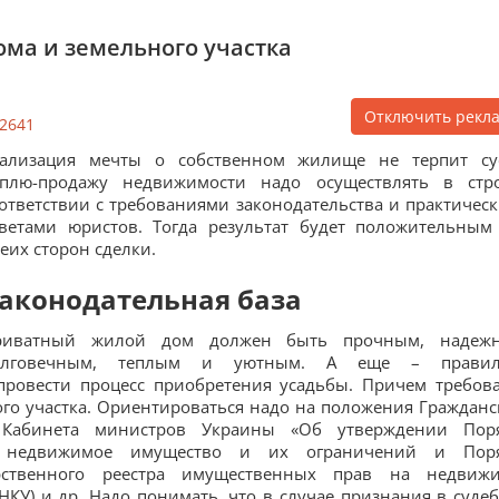
ома и земельного участка
Отключить рекл
2641
еализация мечты о собственном жилище не терпит су
уплю-продажу недвижимости надо осуществлять в стр
ответствии с требованиями законодательства и практичес
ветами юристов. Тогда результат будет положительным
еих сторон сделки.
аконодательная база
риватный жилой дом должен быть прочным, надеж
олговечным, теплым и уютным. А еще – правил
ровести процесс приобретения усадьбы. Причем требов
ного участка. Ориентироваться надо на положения Гражданс
я Кабинета министров Украины «Об утверждении Пор
на недвижимое имущество и их ограничений и Пор
рственного реестра имущественных прав на недвиж
НКУ) и др. Надо понимать, что в случае признания в суде