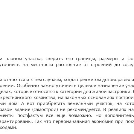
м планом участка, сверить его границы, размеры и фо
уточнить на местности расстояние от строений до сосе
 относятся и к тем случаям, когда предметом договора явля
роений. Особенно важно уточнить целевое назначение учас
лах, которые относятся к категории для жилой застройки. 
крестьянского хозяйства, на законных основаниях построи
вый дом. А вот приобретать земельный участок, на кот
зом здание (самострой) не рекомендуется. В реалиях н
ументы постфактум все еще возможно. Но дополнител
арантированы. Так что первоначальная экономия при пок
сходами.