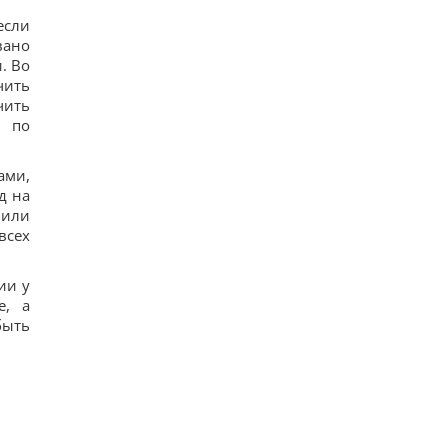
если
вано
. Во
чить
чить
и по
ами,
д на
 или
всех
ии у
е, а
быть