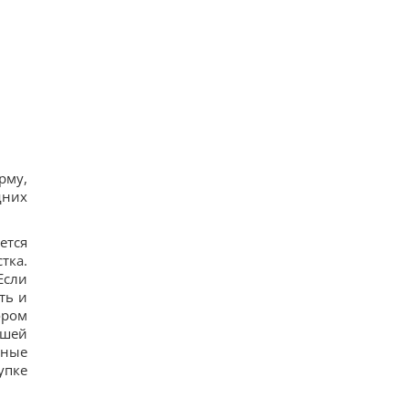
рму,
дних
ется
тка.
Если
ть и
ором
ашей
ьные
упке