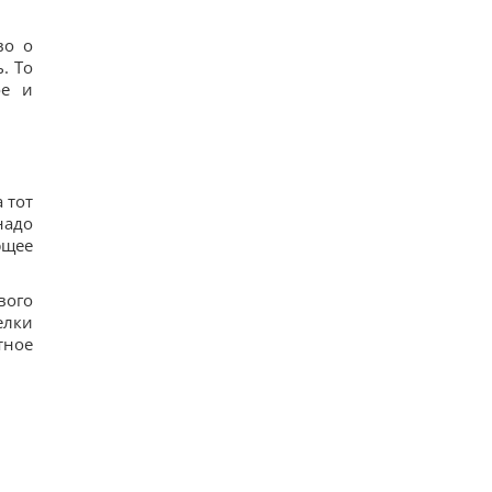
во о
. То
ое и
 тот
надо
ющее
вого
елки
тное