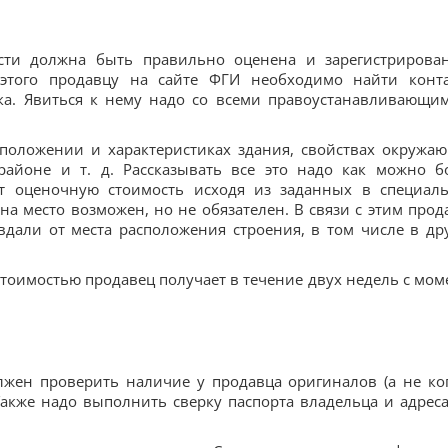
сти должна быть правильно оценена и зарегистрирова
 этого продавцу на сайте ФГИ необходимо найти конт
а. Явиться к нему надо со всеми правоустанавливающи
сположении и характеристиках здания, свойствах окружа
районе и т. д. Рассказывать все это надо как можно б
т оценочную стоимость исходя из заданных в специал
а место возможен, но не обязателен. В связи с этим прод
вдали от места расположения строения, в том числе в др
тоимостью продавец получает в течение двух недель с мом
лжен проверить наличие у продавца оригиналов (а не ко
акже надо выполнить сверку паспорта владельца и адреса