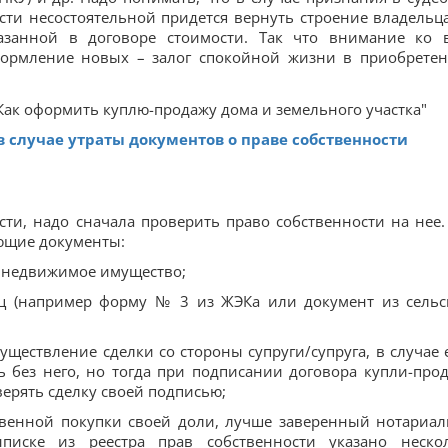
ти несостоятельной придется вернуть строение владельц
казанной в договоре стоимости. Так что внимание ко 
ормление новых – залог спокойной жизни в приобрете
в случае утраты документов о праве собственности
ти, надо сначала проверить право собственности на нее.
ующие документы:
на недвижимое имущество;
иц (например форму № 3 из ЖЭКа или документ из сельс
уществление сделки со стороны супруги/супруга, в случае 
ь без него, но тогда при подписании договора купли-про
верять сделку своей подписью;
твенной покупки своей доли, лучше заверенный нотариал
писке из реестра прав собственности указано неско