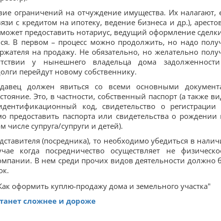
вие ограничений на отчуждение имущества. Их налагают, 
язи с кредитом на ипотеку, ведение бизнеса и др.), аресто
 может предоставить нотариус, ведущий оформление сделки
ься. В первом – процесс можно продолжить, но надо полу
ржателя на продажу. Не обязательно, но желательно полу
утствии у нынешнего владельца дома задолженност
лги перейдут новому собственнику.
одавец должен явиться со всеми основными документ
тояние. Это, в частности, собственный паспорт (а также ви
 идентификационный код, свидетельство о регистрации
мо предоставить паспорта или свидетельства о рождении 
 числе супруга/супруги и детей).
едставителя (посредника), то необходимо убедиться в налич
чае когда посредничество осуществляет не физическо
омпании. В нем среди прочих видов деятельности должно 
ок.
танет сложнее и дороже