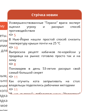
Стрічка новин
Усовершенствованные "Герани" врага: эксперт
аму
оценил угрозу и раскрыл способ
противодействия
5
еты.
В Нью-Йорке нашли простой способ снизить
огом
температуру крыши почти на 25 °C
кими
10
 для
Выпросила рецепт кабачков по-корейски у
продавца на рынке: готовлю просто так и на
зиму
8
Пономарев в день 53-летия раскрыл свой
самый большой секрет
ным,
11
ьно
Как отучить кота запрыгивать на стол:
ание
владельцы поделились рабочими методами
11
кого
"Я не вывожу": победительница "Холостяка"
ядка
ошарашила признанием после свадьбы
ядка
13
имое
Известный украинский певец попал в ДТП в
бном
Киеве и показал фото