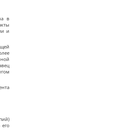
на в
акты
ми и
ющей
олее
ьной
авец
угом
ента
пий)
 его