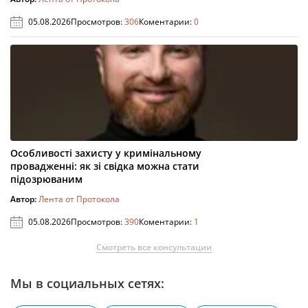
05.08.2026
Просмотров:
306
Коментарии:
0
Особливості захисту у кримінальному
провадженні: як зі свідка можна стати
підозрюваним
Автор:
Лента от Протокола
05.08.2026
Просмотров:
390
Коментарии:
1
Смотреть все консультации
Мы в социальных сетях: