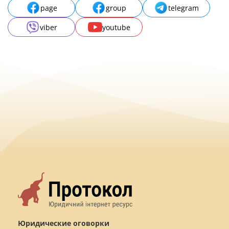
page
group
telegram
viber
youtube
Юридические оговорки