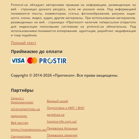
Protocol.ua обладает авторскими правами на информацию, размещенную на
веб - страницах данного ресурса, если не указано иное. Под информацией
понимаются тексты, комментарии, статьи, фотоизображения, рисунки, ящик-
шота, сканы, видео, аудио, другие материалы. При использовании материалов,
размещенных на веб - страницах «Протокол» наличие гиперссылки открытого
для индексации поисковыми системами на protocol.ua обязательна. Под
использованием понимается копирования, адаптация, рерайтинг, модификация
и тому подобное.
Полный текст
Приймаємо до оплати
Copyright © 2014-2026 «Протокол». Все права защищены.
Партнёры
Серьги с
Винный шкаф
бриллиантами
Подготовка к НМТ / ВНО
alliancetechnika.ua
pereklad.ua
миралинкс
hospice-life.com.ua/
Веб мастер
Перевозка больных
https://motokosmos.ua/
Перевозка лежачих
Синтезаторы