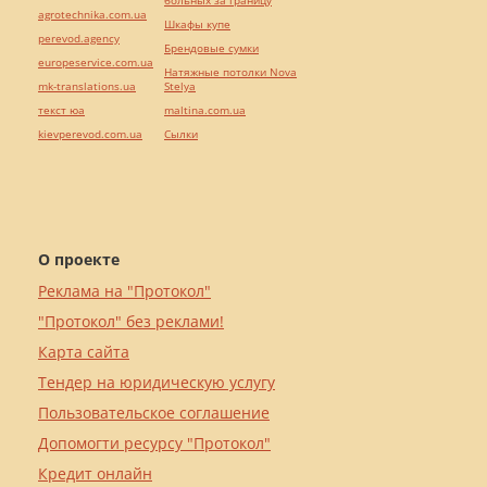
больных за границу
agrotechnika.com.ua
Шкафы купе
perevod.agency
Брендовые сумки
europeservice.com.ua
Натяжные потолки Nova
mk-translations.ua
Stelya
текст юа
maltina.com.ua
kievperevod.com.ua
Cылки
О проекте
Реклама на "Протокол"
"Протокол" без реклами!
Карта сайта
Тендер на юридическую услугу
Пользовательское соглашение
Допомогти ресурсу "Протокол"
Кредит онлайн