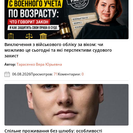
Виключення з військового обліку за віком: чи
можливо це сьогодні та які перспективи судового
захист
Автор:
Тарасенко Вера Юрьевна
06.08.2026
Просмотров:
71
Коментарии:
0
Спільне проживання без шлюбу: особливості