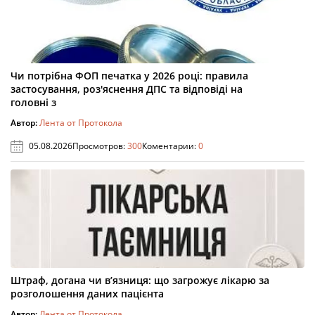
Чи потрібна ФОП печатка у 2026 році: правила
застосування, роз'яснення ДПС та відповіді на
головні з
Автор:
Лента от Протокола
05.08.2026
Просмотров:
300
Коментарии:
0
Штраф, догана чи в’язниця: що загрожує лікарю за
розголошення даних пацієнта
Автор:
Лента от Протокола