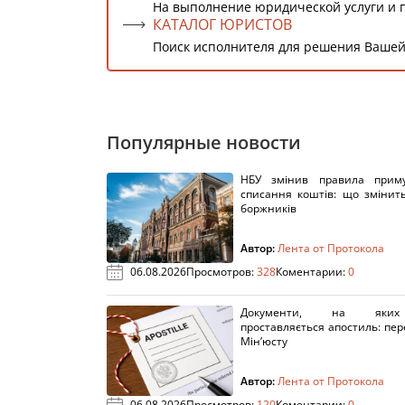
На выполнение юридической услуги и 
КАТАЛОГ ЮРИСТОВ
Поиск исполнителя для решения Вашей
Популярные новости
НБУ змінив правила приму
списання коштів: що змінит
боржників
Автор:
Лента от Протокола
06.08.2026
Просмотров:
328
Коментарии:
0
Документи, на яки
проставляється апостиль: пере
Мін’юсту
Автор:
Лента от Протокола
06.08.2026
Просмотров:
120
Коментарии:
0