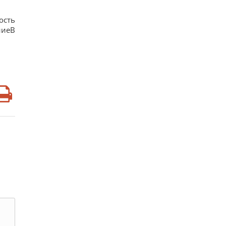
ость
ниеВ