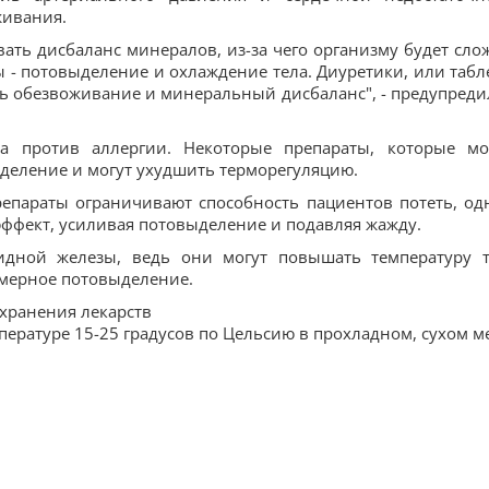
живания.
ать дисбаланс минералов, из-за чего организму будет сло
ы - потовыделение и охлаждение тела. Диуретики, или табл
ть обезвоживание и минеральный дисбаланс", - предупреди
ва против аллергии. Некоторые препараты, которые м
деление и могут ухудшить терморегуляцию.
репараты ограничивают способность пациентов потеть, од
ффект, усиливая потовыделение и подавляя жажду.
дной железы, ведь они могут повышать температуру т
мерное потовыделение.
 хранения лекарств
пературе 15-25 градусов по Цельсию в прохладном, сухом ме