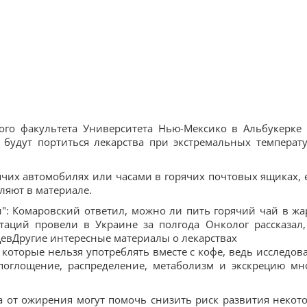
ого факультета Университета Нью-Мексико в Альбукерке
 будут портиться лекарства при экстремальных температу
рячих автомобилях или часами в горячих почтовых ящиках, 
вляют в материале.
и": Комаровский ответил, можно ли пить горячий чай в жа
таций провели в Украине за полгода Онколог рассказал,
евДругие интересные материалы о лекарствах
 которые нельзя употреблять вместе с кофе, ведь исследов
 поглощение, распределение, метаболизм и экскрецию мн
а от ожирения могут помочь снизить риск развития некот