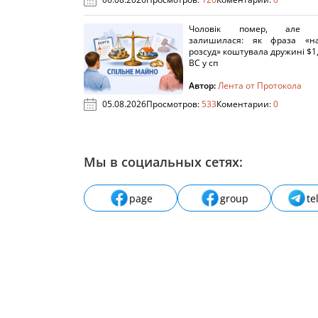
Чоловік помер, але п
залишилася: як фраза «н
розсуд» коштувала дружині $1,
ВС у сп
Автор:
Лента от Протокола
05.08.2026
Просмотров:
533
Коментарии:
0
Мы в социальных сетях:
page
group
te