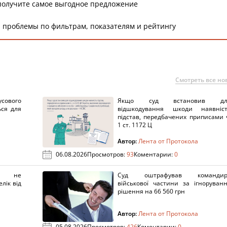
получите самое выгодное предложение
 проблемы по фильтрам, показателям и рейтингу
Смотреть все но
сового
Якщо суд встановив дл
ься для
відшкодування шкоди наявніс
підстав, передбачених приписами 
1 ст. 1172 Ц
Автор:
Лента от Протокола
06.08.2026
Просмотров:
93
Коментарии:
0
х не
Суд оштрафував командир
лік від
військової частини за ігноруван
рішення на 66 560 грн
Автор:
Лента от Протокола
05.08.2026
Просмотров:
426
Коментарии:
0