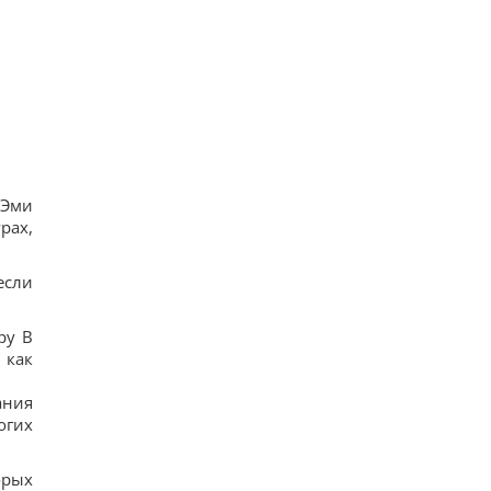
и укрепления иммунитета
16
В Генштабе ВСУ сообщили, на какую сумму
страны НАТО выделят Украине военную
помощь
17
США ввели новые санкции против Кубы за
сотрудничество с Китаем и РФ, – Bloomberg
18
Одна настройка, которую стоит изменить всем
владельцам новых телевизоров
 Эми
20
рах,
Ученые нашли отпечатки пальцев на керамике
возрастом 8000 лет: что их удивило
17
если
ру В
 как
ания
огих
орых