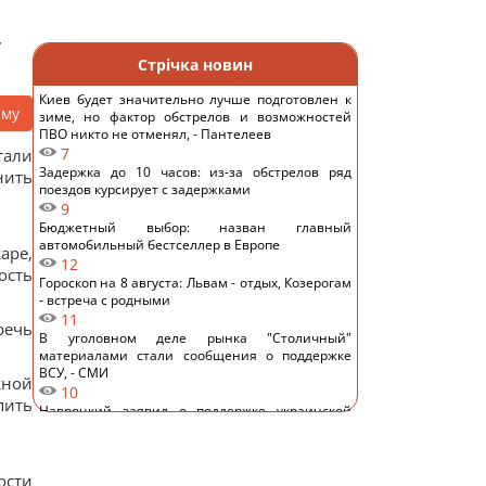
т
Стрічка новин
Киев будет значительно лучше подготовлен к
аму
зиме, но фактор обстрелов и возможностей
ПВО никто не отменял, - Пантелеев
7
тали
Задержка до 10 часов: из-за обстрелов ряд
нить
поездов курсирует с задержками
9
Бюджетный выбор: назван главный
автомобильный бестселлер в Европе
аре,
12
ость
Гороскоп на 8 августа: Львам - отдых, Козерогам
- встреча с родными
11
речь
В уголовном деле рынка "Столичный"
материалами стали сообщения о поддержке
ВСУ, - СМИ
жной
10
пить
Навроцкий заявил о поддержке украинской
армии, но вспомнил о "флагах Бандеры"
13
Украинцы высказали мнение, когда закончится
ости
война, - результаты опроса