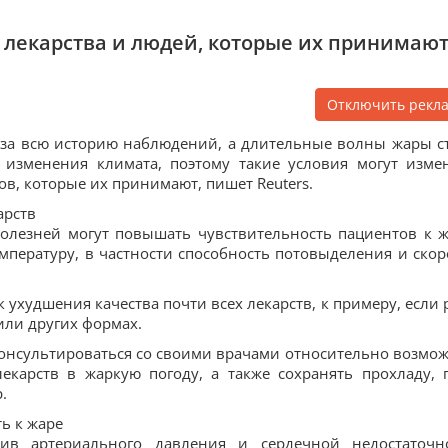
 лекарства и людей, которые их принимаю
Отключить рекл
за всю историю наблюдений, а длительные волны жары с
 изменения климата, поэтому такие условия могут изме
ов, которые их принимают, пишет Reuters.
арств
болезней могут повышать чувствительность пациентов к ж
пературу, в частности способность потовыделения и скор
ухудшения качества почти всех лекарств, к примеру, если 
 или других формах.
консультироваться со своими врачами относительно возмо
екарств в жаркую погоду, а также сохранять прохладу, 
.
ь к жаре
тив артериального давления и сердечной недостаточн