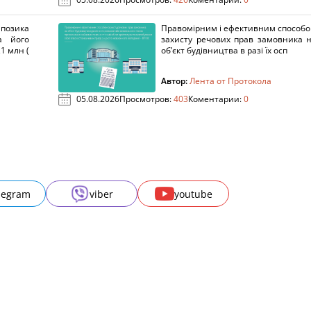
озика
Правомірним і ефективним способ
а його
захисту речових прав замовника 
1 млн (
об’єкт будівництва в разі їх осп
Автор:
Лента от Протокола
05.08.2026
Просмотров:
403
Коментарии:
0
legram
viber
youtube