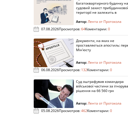
багатоквартирного будинку н
судовий захист прибудинкової
території не залежить в
Автор:
Лента от Протокола
07.08.2026
Просмотров:
64
Коментарии:
0
Документи, на яких не
проставляється апостиль: пере
Мін’юсту
Автор:
Лента от Протокола
06.08.2026
Просмотров:
132
Коментарии:
0
Суд оштрафував командира
військової частини за ігнорув
рішення на 66 560 грн
Автор:
Лента от Протокола
05.08.2026
Просмотров:
462
Коментарии:
0