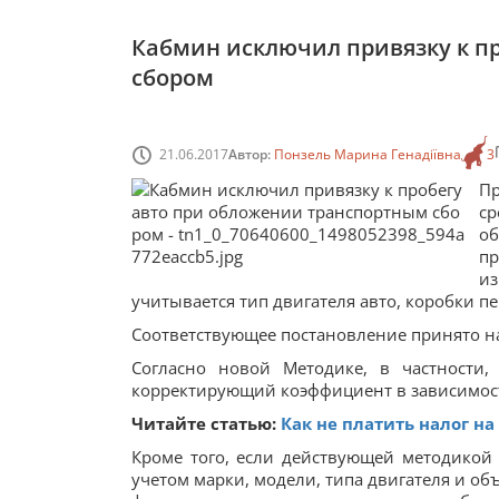
Кабмин исключил привязку к п
сбором
21.06.2017
Автор:
Понзель Марина Генадіївна
3
П
с
об
п
из
учитывается тип двигателя авто, коробки пе
Соответствующее постановление принято на
Согласно новой Методике, в частности
корректирующий коэффициент в зависимост
Читайте статью:
Как не платить налог на
Кроме того, если действующей методикой
учетом марки, модели, типа двигателя и об