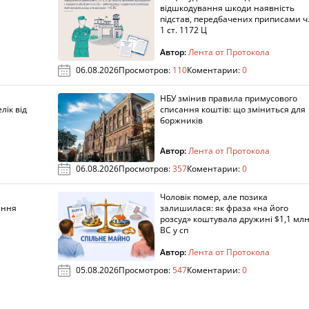
а
відшкодування шкоди наявність
підстав, передбачених приписами ч
1 ст. 1172 Ц
Автор:
Лента от Протокола
06.08.2026
Просмотров:
110
Коментарии:
0
НБУ змінив правила примусового
лік від
списання коштів: що зміниться для
боржників
Автор:
Лента от Протокола
06.08.2026
Просмотров:
357
Коментарии:
0
Чоловік помер, але позика
ання
залишилася: як фраза «на його
розсуд» коштувала дружині $1,1 млн
ВС у сп
Автор:
Лента от Протокола
05.08.2026
Просмотров:
547
Коментарии:
0