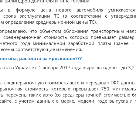
ма цилиндров двигателя и типа топлива.
ны в формуле цена нового автомобиля умножаетс
 срока эксплуатации ТС (в соответствии с утвержде
ом определения среднерыночной цены ТС).
определено, что объектом обложения транспортным нал
т, среднерыночная стоимость которых превышает размер
четного года минимальной заработной платы (ранее –
 внесены соответствующие изменения.
ая она, расплата за «роскошь»???
та в Украине с 1 января 2017 года выросла вдвое – до 3,2 
ал среднерыночную стоимость авто и передавал ГФС данны
нерыночная стоимость которых превышает 750 минимал
ть перечень таких авто (со среднерыночной стоимостью б
айте, с учетом данных о марке, модели, годе выпуска и 