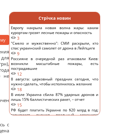
Стрічка новин
Европу накрыла новая волна жары: каким
курортам грозят лесные пожары и опасность
3
аму
"Смело и мужественно": СМИ раскрыли, кто
спас украинский самолет от дрона в Лейпциге
ения
9
для
Россияне в очередной раз атаковали Киев:
рн),
возникли масштабные пожары, есть
пострадавшие
года
12
е не
8 августа: церковный праздник сегодня, что
нужно сделать, чтобы исполнилось желание
18
В июле Украина сбила 87% ударных дронов и
лишь 15% баллистических ракет, – отчет
ючен
15
РФ будет платить Украине по $20 млрд в год:
экономист оценил реальный механизм
репараций
сь с
16
цена
Действительно ли изюм так полезен, как все
думают: ответ диетологов