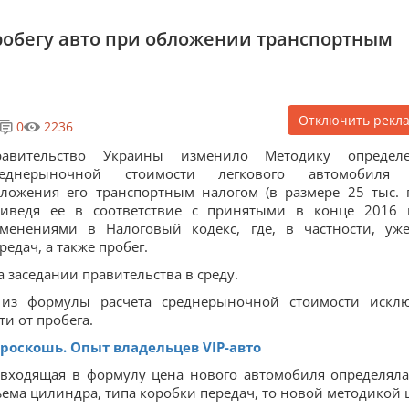
робегу авто при обложении транспортным
Отключить рекл
0
2236
равительство Украины изменило Методику определ
реднерыночной стоимости легкового автомобиля 
ложения его транспортным налогом (в размере 25 тыс. г
риведя ее в соответствие с принятыми в конце 2016 
менениями в Налоговый кодекс, где, в частности, уж
редач, а также пробег.
 заседании правительства в среду.
, из формулы расчета среднерыночной стоимости искл
и от пробега.
 роскошь. Опыт владельцев VIP-авто
 входящая в формулу цена нового автомобиля определяла
ъема цилиндра, типа коробки передач, то новой методикой 