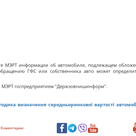
сайте МЭРТ информации об автомобиле, подлежащем облож
обращению ГФС или собственника авто может определи
 в МЭРТ госпредприятием "Держзовнишинформ".
одика визначення середньоринкової вартості автомоб
Коментарии