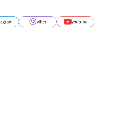
legram
viber
youtube