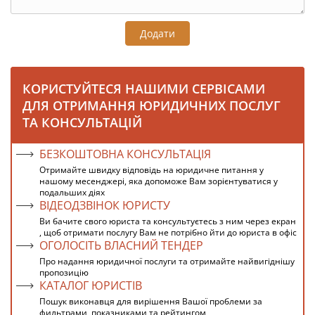
Додати
КОРИСТУЙТЕСЯ НАШИМИ СЕРВІСАМИ
ДЛЯ ОТРИМАННЯ ЮРИДИЧНИХ ПОСЛУГ
ТА КОНСУЛЬТАЦІЙ
БЕЗКОШТОВНА КОНСУЛЬТАЦІЯ
Отримайте швидку відповідь на юридичне питання у
нашому месенджері, яка допоможе Вам зорієнтуватися у
подальших діях
ВІДЕОДЗВІНОК ЮРИСТУ
Ви бачите свого юриста та консультуєтесь з ним через екран
, щоб отримати послугу Вам не потрібно йти до юриста в офіс
ОГОЛОСІТЬ ВЛАСНИЙ ТЕНДЕР
Про надання юридичної послуги та отримайте найвигіднішу
пропозицію
КАТАЛОГ ЮРИСТІВ
Пошук виконавця для вирішення Вашої проблеми за
фильтрами, показниками та рейтингом