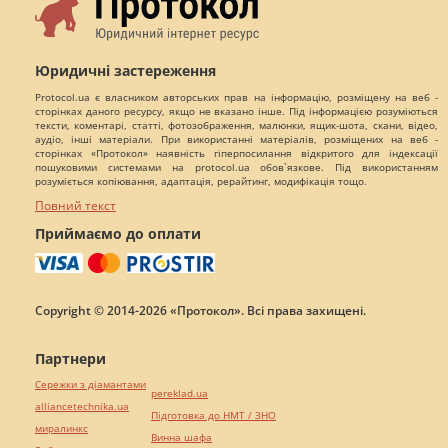
Юридичні застереження
Protocol.ua є власником авторських прав на інформацію, розміщену на веб -
сторінках даного ресурсу, якщо не вказано інше. Під інформацією розуміються
тексти, коментарі, статті, фотозображення, малюнки, ящик-шота, скани, відео,
аудіо, інші матеріали. При використанні матеріалів, розміщених на веб -
сторінках «Протокол» наявність гіперпосилання відкритого для індексації
пошуковими системами на protocol.ua обов`язкове. Під використанням
розуміється копіювання, адаптація, рерайтинг, модифікація тощо.
Повний текст
Приймаємо до оплати
Copyright © 2014-2026 «Протокол». Всі права захищені.
Партнери
Сережки з діамантами
pereklad.ua
alliancetechnika.ua
Підготовка до НМТ / ЗНО
миралинкс
Винна шафа