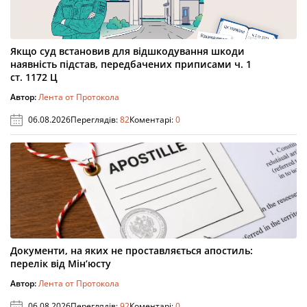
Якщо суд встановив для відшкодування шкоди
наявність підстав, передбачених приписами ч. 1
ст. 1172 Ц
Автор:
Лента от Протокола
06.08.2026
Переглядів:
82
Коментарі:
0
Документи, на яких не проставляється апостиль:
перелік від Мін’юсту
Автор:
Лента от Протокола
06.08.2026
Переглядів:
92
Коментарі:
0