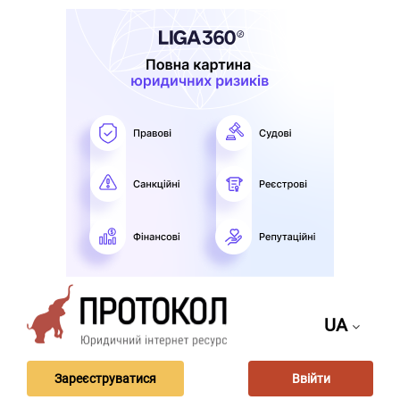
UA
Зареєструватися
Ввійти