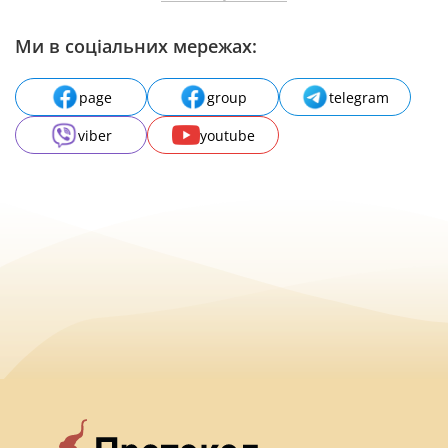
Ми в соціальних мережах:
page
group
telegram
viber
youtube