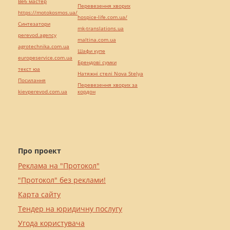
Веб мастер
Перевезення хворих
https://motokosmos.ua/
hospice-life.com.ua/
Синтезатори
mk-translations.ua
perevod.agency
maltina.com.ua
agrotechnika.com.ua
Шафи купе
europeservice.com.ua
Брендові сумки
текст юа
Натяжні стелі Nova Stelya
Посилання
Перевезення хворих за
kievperevod.com.ua
кордон
Про проект
Реклама на "Протокол"
"Протокол" без реклами!
Карта сайту
Тендер на юридичну послугу
Угода користувача