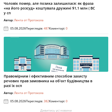
Чоловік помер, але позика залишилася: як фраза
«на його розсуд» коштувала дружині $1,1 млн ( ВС
у сп
Автор:
Лента от Протокола
05.08.2026
Переглядів:
487
Коментарі:
0
Правомірним і ефективним способом захисту
речових прав замовника на об’єкт будівництва в
разі їх осп
Автор:
Лента от Протокола
05.08.2026
Переглядів:
382
Коментарі:
0
Дивитись усі новини