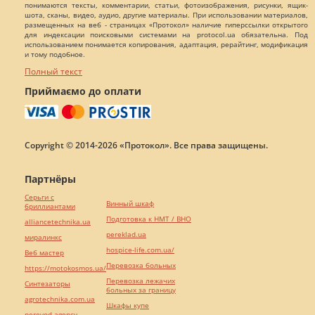
понимаются тексты, комментарии, статьи, фотоизображения, рисунки, ящик-
шота, сканы, видео, аудио, другие материалы. При использовании материалов,
размещенных на веб - страницах «Протокол» наличие гиперссылки открытого
для индексации поисковыми системами на protocol.ua обязательна. Под
использованием понимается копирования, адаптация, рерайтинг, модификация
и тому подобное.
Полный текст
Приймаємо до оплати
Copyright © 2014-2026 «Протокол». Все права защищены.
Партнёры
Серьги с
Винный шкаф
бриллиантами
Подготовка к НМТ / ВНО
alliancetechnika.ua
pereklad.ua
миралинкс
hospice-life.com.ua/
Веб мастер
Перевозка больных
https://motokosmos.ua/
Перевозка лежачих
Синтезаторы
больных за границу
agrotechnika.com.ua
Шкафы купе
perevod.agency