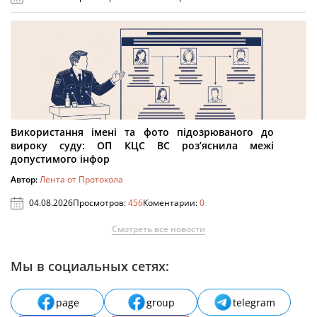
Використання імені та фото підозрюваного до
вироку суду: ОП КЦС ВС роз’яснила межі
допустимого інфор
Автор:
Лента от Протокола
04.08.2026
Просмотров:
456
Коментарии:
0
Смотреть все новости
Мы в социальных сетях:
page
group
telegram