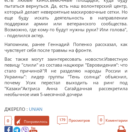
есть любые киносъемочные площадки, куда буду
пытаться вернуться. Да, есть наш волонтерский центр,
который делает невероятные маскировочные сетки. Но
еще буду искать деятельность в направлении
поддержки армии или ветеранского сообщества.
Возможно, где кому-то будут нужны руки? Или голова",
- поделился актер.
Напомним, ранее Геннадий Попенко рассказал, как
чувствует себя после травмы на фронте.
Вас также могут заинтересовать новости:Известную
певицу "слили" из состава нацжюри "Евровидения": что
стало причиной"Я не разделяю народы России и
Украины": лидер группы "Тень солнца" объяснил,
почему Усик перестал выходить на ринг под
"Казаки"Актриса Анна Сагайдачная рассекретила
необычное имя 5-месячной дочери
ДЖЕРЕЛО :
UNIAN
0
179
0
Просмотров
Коментарии
Понравилось