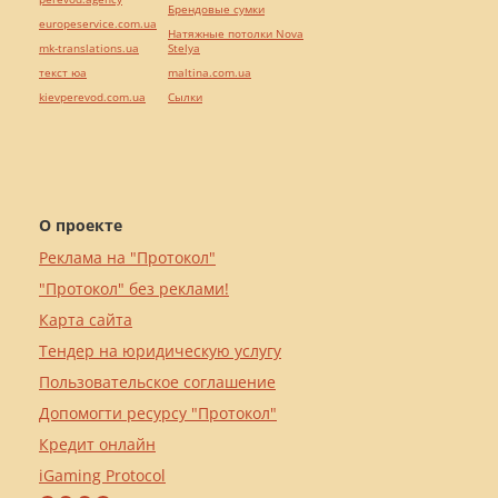
Брендовые сумки
europeservice.com.ua
Натяжные потолки Nova
mk-translations.ua
Stelya
текст юа
maltina.com.ua
kievperevod.com.ua
Cылки
О проекте
Реклама на "Протокол"
"Протокол" без реклами!
Карта сайта
Тендер на юридическую услугу
Пользовательское соглашение
Допомогти ресурсу "Протокол"
Кредит онлайн
iGaming Protocol