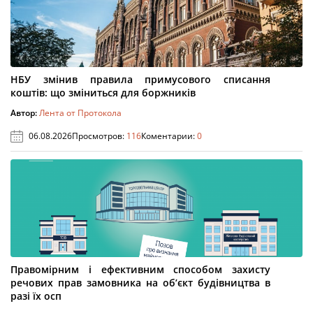
НБУ змінив правила примусового списання
коштів: що зміниться для боржників
Автор:
Лента от Протокола
06.08.2026
Просмотров:
116
Коментарии:
0
Правомірним і ефективним способом захисту
речових прав замовника на об’єкт будівництва в
разі їх осп