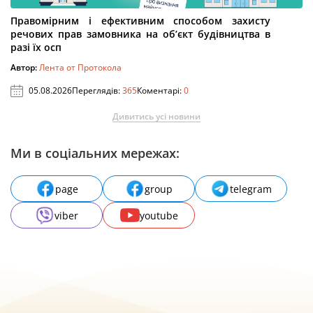
Правомірним і ефективним способом захисту
речових прав замовника на об’єкт будівництва в
разі їх осп
Автор:
Лента от Протокола
05.08.2026
Переглядів:
365
Коментарі:
0
Дивитись усі новини
Ми в соціальних мережах:
page
group
telegram
viber
youtube