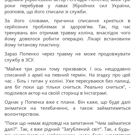
роки перебував у лавах Збройних сил України,
розповів, що його списали зі служби.
За його словами, причина списання криється в
серйозних проблемах зі здоров'ям. Так, під час
тренувань він отримав травму коліна, внаслідок чого
йому довелося робити операцію. Лікарі встановили
йому титанову пластину.
Зараз Попенко через травму не може продовжувати
службу в ЗСУ.
"Майже три роки тому призвався. І ось нещодавно
списаний з армії на певний термін. На згадку про цей
час - біль і титан у коліні. Уже пересуваюся без палиці,
але біг поки що тільки сниться. Реально сниться", -
поділився актор на своїй сторінці в Інстаграмі.
Однак у Попенка вже є плани. Він каже, що буде далі
зніматися на телебаченні, а також займатиметься
волонтерством.
"Поки що немає відповіді на запитання "Чим займатися
далі?". Так, є вже рідний "Загублений світ". Так, є будь-