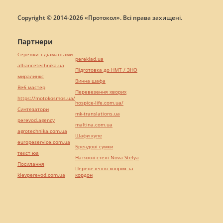
Copyright © 2014-2026 «Протокол». Всі права захищені.
Партнери
Сережки з діамантами
pereklad.ua
alliancetechnika.ua
Підготовка до НМТ / ЗНО
миралинкс
Винна шафа
Веб мастер
Перевезення хворих
https://motokosmos.ua/
hospice-life.com.ua/
Синтезатори
mk-translations.ua
perevod.agency
maltina.com.ua
agrotechnika.com.ua
Шафи купе
europeservice.com.ua
Брендові сумки
текст юа
Натяжні стелі Nova Stelya
Посилання
Перевезення хворих за
kievperevod.com.ua
кордон