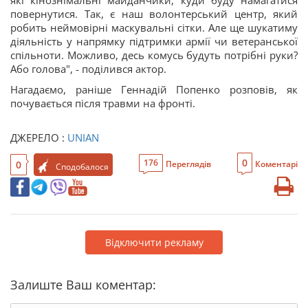
які кінознімальні майданчики, куди буду намагатися
повернутися. Так, є наш волонтерський центр, який
робить неймовірні маскувальні сітки. Але ще шукатиму
діяльність у напрямку підтримки армії чи ветеранської
спільноти. Можливо, десь комусь будуть потрібні руки?
Або голова", - поділився актор.
Нагадаємо, раніше Геннадій Попенко розповів, як
почувається після травми на фронті.
ДЖЕРЕЛО :
UNIAN
0
176
0
Переглядів
Коментарі
Сподобалося
Відключити рекламу
Залиште Ваш коментар: