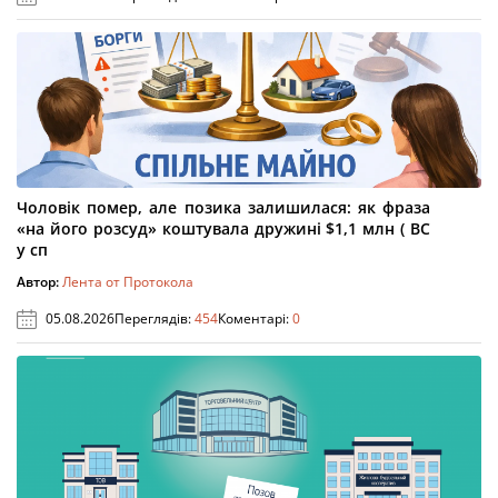
Чоловік помер, але позика залишилася: як фраза
«на його розсуд» коштувала дружині $1,1 млн ( ВС
у сп
Автор:
Лента от Протокола
05.08.2026
Переглядів:
454
Коментарі:
0