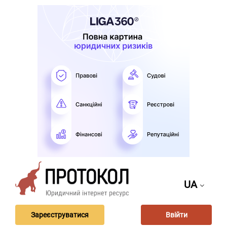
UA
Зареєструватися
Ввійти