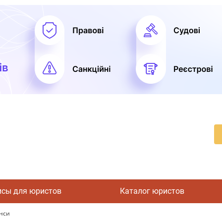
исы для юристов
Каталог юристов
анси