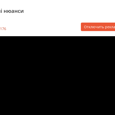
ні нюанси
Отключить рекл
176