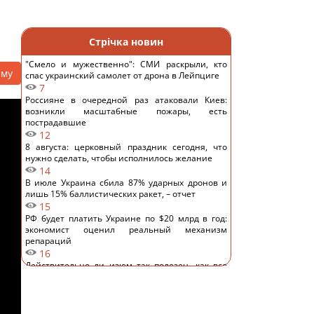
Стрічка новин
"Смело и мужественно": СМИ раскрыли, кто
аму
спас украинский самолет от дрона в Лейпциге
7
Россияне в очередной раз атаковали Киев:
возникли масштабные пожары, есть
пострадавшие
12
8 августа: церковный праздник сегодня, что
нужно сделать, чтобы исполнилось желание
14
В июле Украина сбила 87% ударных дронов и
лишь 15% баллистических ракет, – отчет
15
РФ будет платить Украине по $20 млрд в год:
экономист оценил реальный механизм
репараций
16
Действительно ли изюм так полезен, как все
думают: ответ диетологов
15
Трамп неохотно усиливает давление на РФ, но
законопроект Грэма заставит его принять меры,