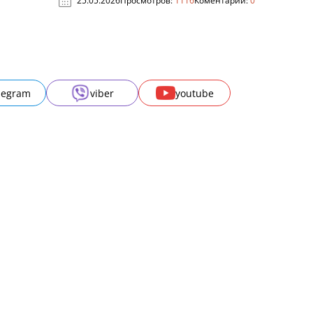
25.05.2026
Просмотров:
1116
Коментарии:
0
legram
viber
youtube