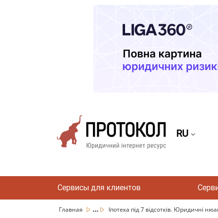
RU
Сервисы для клиентов
Серв
...
Главная
Іпотека під 7 відсотків. Юридичні ню