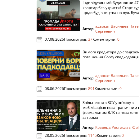
Індивідуальний будинок чи 47
квартир без укриття? Старт су
щодо будівництва на вул. Буч
адвокат Васильев Паве
Автор:
Сергеевич
07.08.2026
Просмотров:
37
Коментарии:
0
Вимога кредитора до спадкоє
погашення боргу спадкодавця
адвокат Васильев Паве
Автор:
Сергеевич
08.06.2026
Просмотров:
891
Коментарии:
0
Звільнення з ЗСУ у зв`язку з
мобілізацією поза граничним 
формальним ВЛК та незакон
затрима
Автор:
Кравець Ростислав Юр
28.05.2026
Просмотров:
1145
Коментарии:
0