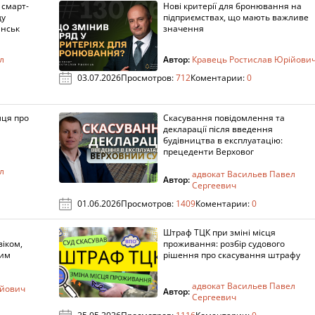
 смарт-
Нові критерії для бронювання на
ду
підприємствах, що мають важливе
анськ
значення
л
Автор:
Кравець Ростислав Юрійови
03.07.2026
Просмотров:
712
Коментарии:
0
мця про
Скасування повідомлення та
декларації після введення
будівництва в експлуатацію:
прецеденти Верховог
л
адвокат Васильев Павел
Автор:
Сергеевич
01.06.2026
Просмотров:
1409
Коментарии:
0
Штраф ТЦК при зміні місця
віком,
проживання: розбір судового
ним
рішення про скасування штрафу
адвокат Васильев Павел
ійович
Автор:
Сергеевич