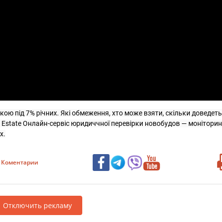
ою під 7% річних. Які обмеження, хто може взяти, скільки доведеть
Estate Онлайн-сервіс юридиччної перевірки новобудов — моніторинг
х.
Коментарии
Отключить рекламу