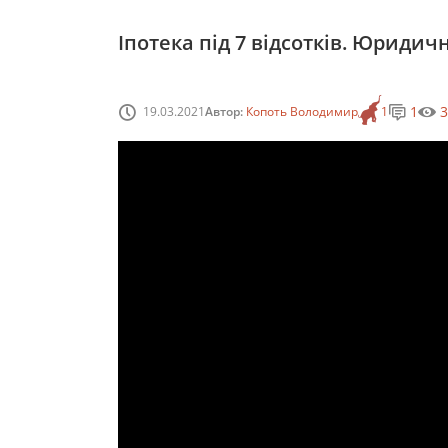
Іпотека під 7 відсотків. Юридич
1
3
19.03.2021
Автор:
Копоть Володимир
1