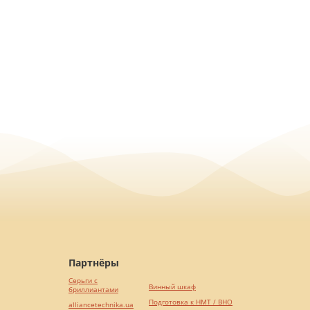
Партнёры
Серьги с
Винный шкаф
бриллиантами
Подготовка к НМТ / ВНО
alliancetechnika.ua