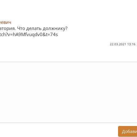
еевич
тория. Что делать должнику?
atch?v=hA9Mfvuqdv0&t=74s
22.03.2021 13:16
Добав