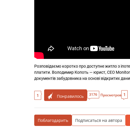
Розповідаємо коротко про доступне житло з іпотек
платити. Володимир Копоть — юрист, CEO Monitor 
документів забудовника на основі відкритих дани
1
3176
1
Просмотров
Понравилось
Поблагодарить
Подписаться на автора