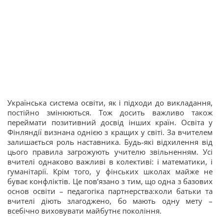
Українська система освіти, як і підходи до викладання,
постійно змінюються. Тож досить важливо також
переймати позитивний досвід інших країн. Освіта у
Фінляндії визнана однією з кращих у світі. За вчителем
залишається роль наставника. Будь-які відхилення від
цього правила загрожують учителю звільненням. Усі
вчителі однаково важливі в колективі: і математики, і
гуманітарії. Крім того, у фінських школах майже не
буває конфліктів. Це пов’язано з тим, що одна з базових
основ освіти – педагогіка партнерства:коли батьки та
вчителі діють злагоджено, бо мають одну мету –
всебічно виховувати майбутнє покоління.