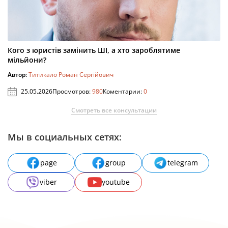
Кого з юристів замінить ШІ, а хто зароблятиме
мільйони?
Автор:
Титикало Роман Сергійович
25.05.2026
Просмотров:
980
Коментарии:
0
Смотреть все консультации
Мы в социальных сетях:
page
group
telegram
viber
youtube