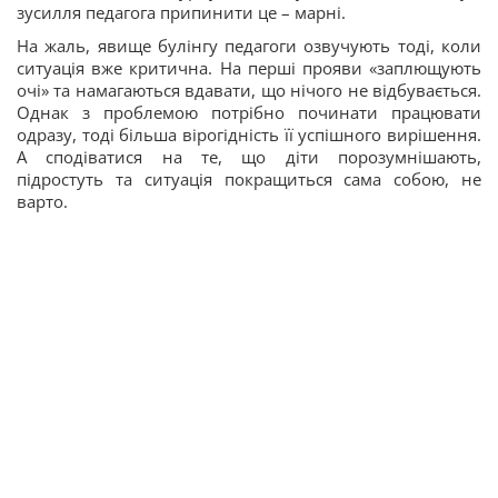
зусилля педагога припинити це – марні.
На жаль, явище булінгу педагоги озвучують тоді, коли
ситуація вже критична. На перші прояви «заплющують
очі» та намагаються вдавати, що нічого не відбувається.
Однак з проблемою потрібно починати працювати
одразу, тоді більша вірогідність її успішного вирішення.
А сподіватися на те, що діти порозумнішають,
підростуть та ситуація покращиться сама собою, не
варто.