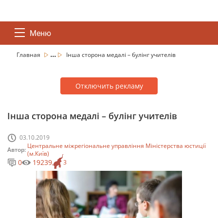
Меню
...
Главная
Інша сторона медалі – булінг учителів
Отключить рекламу
Інша сторона медалі – булінг учителів
03.10.2019
Центральне міжрегіональне управління Міністерства юстиції
Автор:
(м.Київ)
0
19239
3