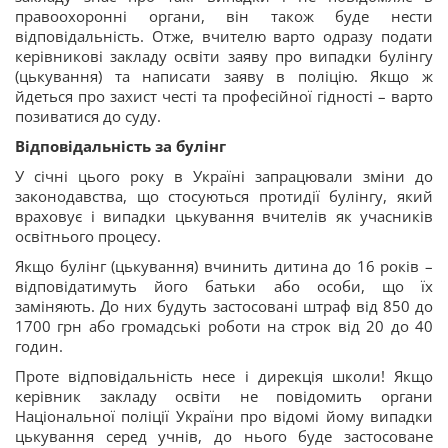
правоохоронні органи, він також буде нести
відповідальність. Отже, вчителю варто одразу подати
керівникові закладу освіти заяву про випадки булінгу
(цькування) та написати заяву в поліцію. Якщо ж
йдеться про захист честі та професійної гідності – варто
позиватися до суду.
Відповідальність за булінг
У січні цього року в Україні запрацювали зміни до
законодавства, що стосуються протидії булінгу, який
враховує і випадки цькування вчителів як учасників
освітнього процесу.
Якщо булінг (цькування) вчинить дитина до 16 років –
відповідатимуть його батьки або особи, що їх
заміняють. До них будуть застосовані штраф від 850 до
1700 грн або громадські роботи на строк від 20 до 40
годин.
Проте відповідальність несе і дирекція школи! Якщо
керівник закладу освіти не повідомить органи
Національної поліції України про відомі йому випадки
цькування серед учнів, до нього буде застосоване