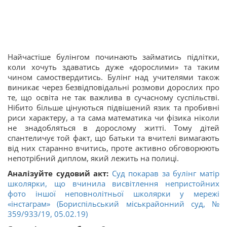
Найчастіше булінгом починають займатись підлітки,
коли хочуть здаватись дуже «дорослими» та таким
чином самоствердитись. Булінг над учителями також
виникає через безвідповідальні розмови дорослих про
те, що освіта не так важлива в сучасному суспільстві.
Нібито більше цінуються підвішений язик та пробивні
риси характеру, а та сама математика чи фізика ніколи
не знадобляться в дорослому житті. Тому дітей
спантеличує той факт, що батьки та вчителі вимагають
від них старанно вчитись, проте активно обговорюють
непотрібний диплом, який лежить на полиці.
Аналізуйте судовий акт:
Суд покарав за булінг матір
школярки, що вчинила висвітлення непристойних
фото іншої неповнолітньої школярки у мережі
«інстаграм» (Бориспільський міськрайонний суд, №
359/933/19, 05.02.19)