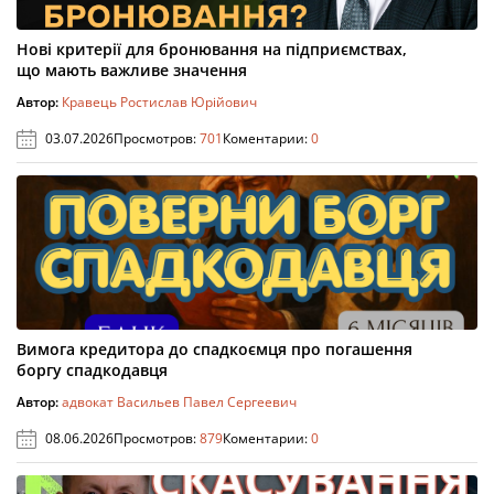
Нові критерії для бронювання на підприємствах,
що мають важливе значення
Автор:
Кравець Ростислав Юрійович
03.07.2026
Просмотров:
701
Коментарии:
0
Вимога кредитора до спадкоємця про погашення
боргу спадкодавця
Автор:
адвокат Васильев Павел Сергеевич
08.06.2026
Просмотров:
879
Коментарии:
0