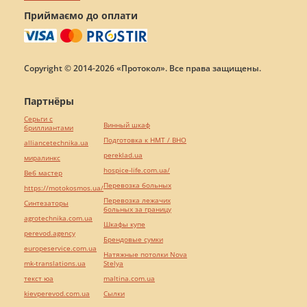
Приймаємо до оплати
Copyright © 2014-2026 «Протокол». Все права защищены.
Партнёры
Серьги с
Винный шкаф
бриллиантами
Подготовка к НМТ / ВНО
alliancetechnika.ua
pereklad.ua
миралинкс
hospice-life.com.ua/
Веб мастер
Перевозка больных
https://motokosmos.ua/
Перевозка лежачих
Синтезаторы
больных за границу
agrotechnika.com.ua
Шкафы купе
perevod.agency
Брендовые сумки
europeservice.com.ua
Натяжные потолки Nova
mk-translations.ua
Stelya
текст юа
maltina.com.ua
kievperevod.com.ua
Cылки