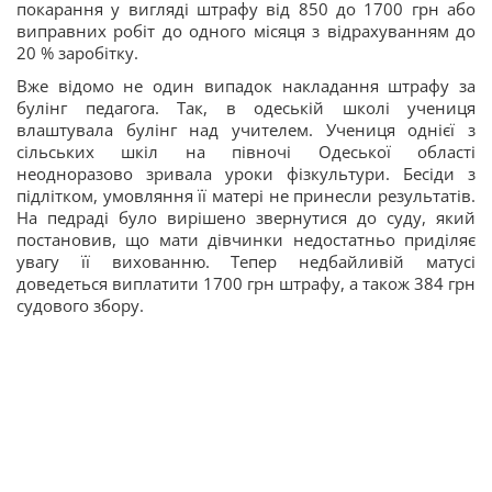
покарання у вигляді штрафу від 850 до 1700 грн або
виправних робіт до одного місяця з відрахуванням до
20 % заробітку.
Вже відомо не один випадок накладання штрафу за
булінг педагога. Так, в одеській школі учениця
влаштувала булінг над учителем. Учениця однієї з
сільських шкіл на півночі Одеської області
неодноразово зривала уроки фізкультури. Бесіди з
підлітком, умовляння її матері не принесли результатів.
На педраді було вирішено звернутися до суду, який
постановив, що мати дівчинки недостатньо приділяє
увагу її вихованню. Тепер недбайливій матусі
доведеться виплатити 1700 грн штрафу, а також 384 грн
судового збору.