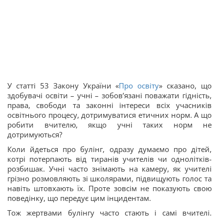
У статті 53 Закону України «
Про освіту
» сказано, що
здобувачі освіти – учні – зобов’язані поважати гідність,
права, свободи та законні інтереси всіх учасників
освітнього процесу, дотримуватися етичних норм. А що
робити вчителю, якщо учні таких норм не
дотримуються?
Коли йдеться про булінг, одразу думаємо про дітей,
котрі потерпають від тиранів учителів чи однолітків-
розбишак. Учні часто знімають на камеру, як учителі
грізно розмовляють зі школярами, підвищують голос та
навіть штовхають їх. Проте зовсім не показують свою
поведінку, що передує цим інцидентам.
Тож жертвами булінгу часто стають і самі вчителі.