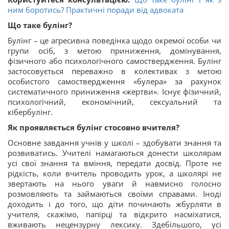
ним боротись? Практичні поради від адвоката
Що таке булінг?
Булінг – це агресивна поведінка щодо окремої особи чи
групи осіб, з метою приниження, домінування,
фізичного або психологічного самоствердження. Булінг
застосовується переважно в колективах з метою
особистого самоствердження «булера» за рахунок
систематичного приниження «жертви». Існує фізичний,
психологічний, економічний, сексуальний та
кібербулінг.
Як проявляється булінг стосовно вчителя?
Основне завдання учнів у школі – здобувати знання та
розвиватись. Учителі намагаються донести школярам
усі свої знання та вміння, передати досвід. Проте не
рідкість, коли вчитель проводить урок, а школярі не
звертають на нього уваги й навмисно голосно
розмовляють та займаються своїми справами. Іноді
доходить і до того, що діти починають жбурляти в
учителя, скажімо, папірці та відкрито насміхатися,
вживають нецензурну лексику. Здебільшого, усі