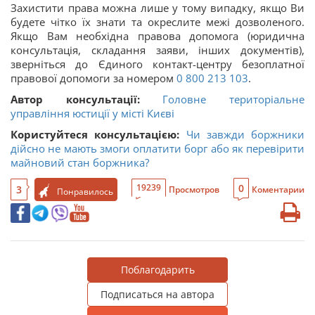
Захистити права можна лише у тому випадку, якщо Ви
будете чітко їх знати та окреслите межі дозволеного.
Якщо Вам необхідна правова допомога (юридична
консультація, складання заяви, інших документів),
зверніться до Єдиного контакт-центру безоплатної
правової допомоги за номером
0 800 213 103
.
Автор консультації:
Головне територіальне
управління юстиції у місті Києві
Користуйтеся консультацією:
Чи завжди боржники
дійсно не мають змоги оплатити борг або як перевірити
майновий стан боржника?
0
19239
3
Просмотров
Коментарии
Понравилось
Поблагодарить
Подписаться на автора