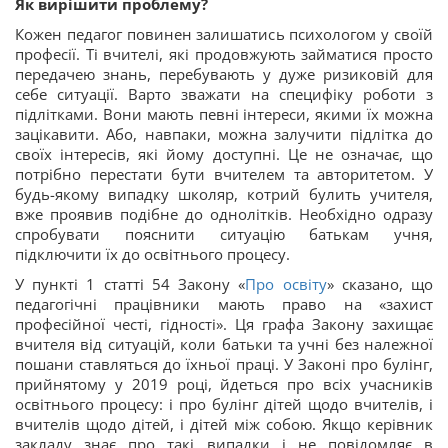
Як вирішити проблему?
Кожен педагог повинен залишатись психологом у своїй
професії. Ті вчителі, які продовжують займатися просто
передачею знань, перебувають у дуже ризиковій для
себе ситуації. Варто зважати на специфіку роботи з
підлітками. Вони мають певні інтереси, якими їх можна
зацікавити. Або, навпаки, можна залучити підлітка до
своїх інтересів, які йому доступні. Це не означає, що
потрібно перестати бути вчителем та авторитетом. У
будь-якому випадку школяр, котрий булить учителя,
вже проявив подібне до однолітків. Необхідно одразу
спробувати пояснити ситуацію батькам учня,
підключити їх до освітнього процесу.
У пункті 1 статті 54 Закону «
Про освіту
» сказано, що
педагогічні працівники мають право на «захист
професійної честі, гідності». Ця графа Закону захищає
вчителя від ситуацій, коли батьки та учні без належної
пошани ставляться до їхньої праці. У Законі про булінг,
прийнятому у 2019 році, йдеться про всіх учасників
освітнього процесу: і про булінг дітей щодо вчителів, і
вчителів щодо дітей, і дітей між собою. Якщо керівник
закладу знає про такі випадки і не повідомляє в