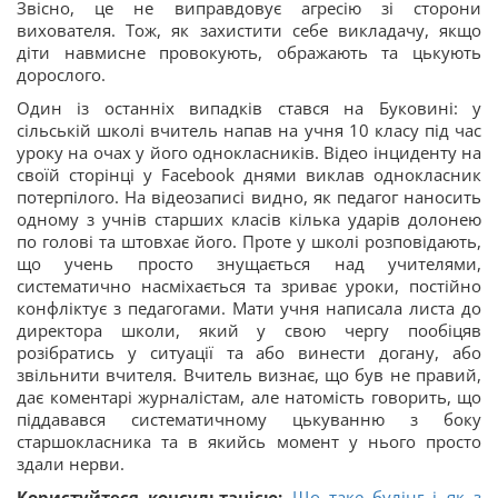
Звісно, це не виправдовує агресію зі сторони
вихователя. Тож, як захистити себе викладачу, якщо
діти навмисне провокують, ображають та цькують
дорослого.
Один із останніх випадків стався на Буковині: у
сільській школі вчитель напав на учня 10 класу під час
уроку на очах у його однокласників. Відео інциденту на
своїй сторінці у Facebook днями виклав однокласник
потерпілого. На відеозаписі видно, як педагог наносить
одному з учнів старших класів кілька ударів долонею
по голові та штовхає його. Проте у школі розповідають,
що учень просто знущається над учителями,
систематично насміхається та зриває уроки, постійно
конфліктує з педагогами. Мати учня написала листа до
директора школи, який у свою чергу пообіцяв
розібратись у ситуації та або винести догану, або
звільнити вчителя. Вчитель визнає, що був не правий,
дає коментарі журналістам, але натомість говорить, що
піддавався систематичному цькуванню з боку
старшокласника та в якийсь момент у нього просто
здали нерви.
Користуйтеся консультацією:
Що таке булінг і як з