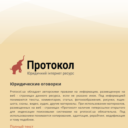
Юридические оговорки
Protocol.ua обладает авторскими правами на информацию, размещенную на
веб - страницах данного ресурса, если не указано иное. Под информацией
понимаются тексты, комментарии, статьи, фотоизображения, рисунки, ящик-
шота, сканы, видео, аудио, другие материалы. При использовании материалов,
размещенных на веб - страницах «Протокол» наличие гиперссылки открытого
для индексации поисковыми системами на protocol.ua обязательна. Под
использованием понимается копирования, адаптация, рерайтинг, модификация
и тому подобное.
Полный текст