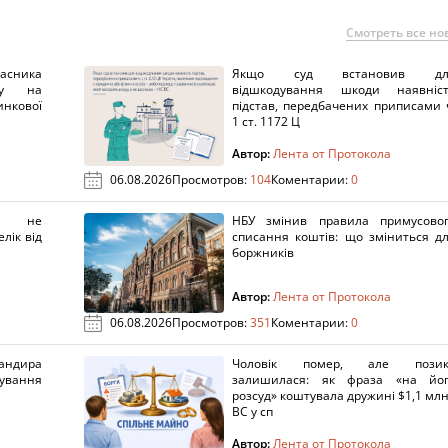
Смотреть все но
ника
Якщо суд встановив дл
нку на
відшкодування шкоди наявніс
нкової
підстав, передбачених приписами 
1 ст. 1172 Ц
Автор:
Лента от Протокола
06.08.2026
Просмотров:
104
Коментарии:
0
х не
НБУ змінив правила примусово
лік від
списання коштів: що зміниться д
боржників
Автор:
Лента от Протокола
06.08.2026
Просмотров:
351
Коментарии:
0
ндира
Чоловік помер, але позик
рування
залишилася: як фраза «на йо
розсуд» коштувала дружині $1,1 млн
ВС у сп
Автор:
Лента от Протокола