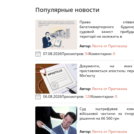
Популярные новости
Право співвлас
багатоквартирного буди
судовий захист прибуди
території не залежить в
Автор:
Лента от Протокола
07.08.2026
Просмотров:
54
Коментарии:
0
Документи, на яки
проставляється апостиль: пере
Мін’юсту
Автор:
Лента от Протокола
06.08.2026
Просмотров:
128
Коментарии:
0
Суд оштрафував кома
військової частини за ігно
рішення на 66 560 грн
Автор:
Лента от Протокола