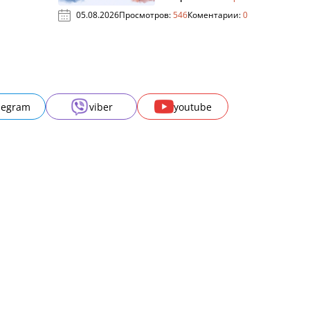
05.08.2026
Просмотров:
546
Коментарии:
0
legram
viber
youtube