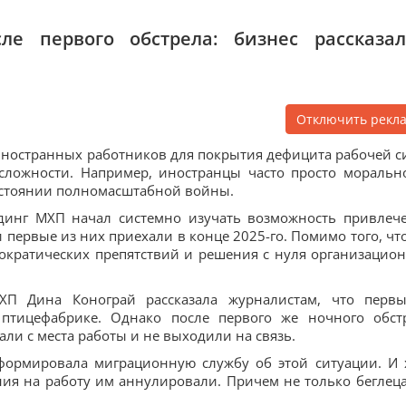
ле первого обстрела: бизнес рассказа
Отключить рекл
иностранных работников для покрытия дефицита рабочей с
сложности. Например, иностранцы часто просто моральн
состоянии полномасштабной войны.
олдинг МХП начал системно изучать возможность привлеч
 первые из них приехали в конце 2025-го. Помимо того, что
ократических препятствий и решения с нуля организацио
ХП Дина Конограй рассказала журналистам, что перв
птицефабрике. Однако после первого же ночного обст
ли с места работы и не выходили на связь.
формировала миграционную службу об этой ситуации. И 
ия на работу им аннулировали. Причем не только беглеца