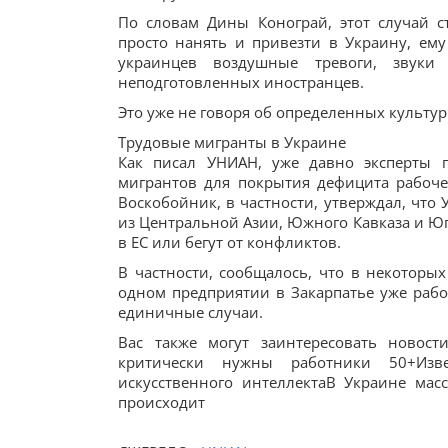
По словам Дины Конограй, этот случай 
просто нанять и привезти в Украину, ем
украинцев воздушные тревоги, звук
неподготовленных иностранцев.
Это уже не говоря об определенных культу
Трудовые мигранты в Украине
Как писал УНИАН, уже давно эксперты 
мигрантов для покрытия дефицита рабоче
Воскобойник, в частности, утверждал, что
из Центральной Азии, Южного Кавказа и Юг
в ЕС или бегут от конфликтов.
В частности, сообщалось, что в некоторых
одном предприятии в Закарпатье уже рабо
единичные случаи.
Вас также могут заинтересовать новост
критически нужны работники 50+Изв
искусственного интеллектаВ Украине мас
происходит