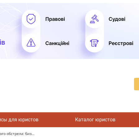
исы для юристов
Каталог юристов
о обстрела: биз...