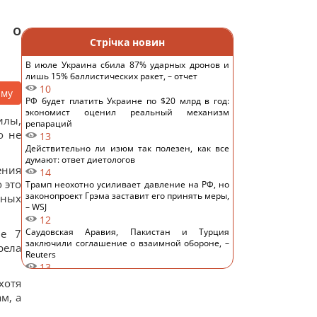
л о
Стрічка новин
В июле Украина сбила 87% ударных дронов и
лишь 15% баллистических ракет, – отчет
10
аму
РФ будет платить Украине по $20 млрд в год:
экономист оценил реальный механизм
илы,
репараций
о не
13
Действительно ли изюм так полезен, как все
думают: ответ диетологов
ения
14
 это
Трамп неохотно усиливает давление на РФ, но
законопроект Грэма заставит его принять меры,
нных
– WSJ
12
Саудовская Аравия, Пакистан и Турция
ые 7
заключили соглашение о взаимной обороне, –
рела
Reuters
13
Россия предлагает иностранным заказчикам
хотя
новую ракету для Су-57, – СМИ
м, а
16
Старый монитор еще рано выбрасывать: как