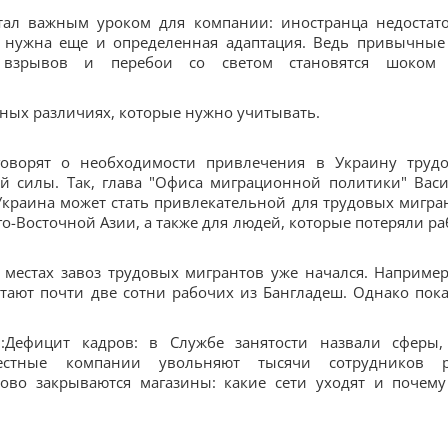
стал важным уроком для компании: иностранца недостат
у нужна еще и определенная адаптация. Ведь привычные
и взрывов и перебои со светом становятся шоком
рных различиях, которые нужно учитывать.
говорят о необходимости привлечения в Украину труд
й силы. Так, глава "Офиса миграционной политики" Вас
 Украина может стать привлекательной для трудовых мигра
о-Восточной Азии, а также для людей, которые потеряли ра
 местах завоз трудовых мигрантов уже начался. Например
тают почти две сотни рабочих из Бангладеш. Однако пока
и:Дефицит кадров: в Службе занятости назвали сферы,
естные компании увольняют тысячи сотрудников 
сово закрываются магазины: какие сети уходят и почему