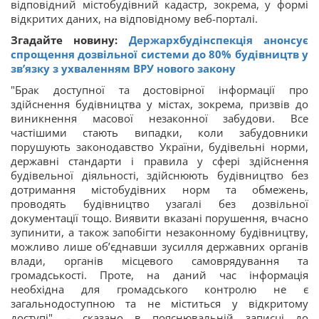
відповідний містобудівний кадастр, зокрема, у формі
відкритих даних, на відповідному веб-порталі.
Згадайте новину:
Держархбудінспекція анонсує
спрощення дозвільної системи до 80% будівництв у
зв’язку з ухваленням ВРУ нового закону
"Брак доступної та достовірної інформації про
здійснення будівництва у містах, зокрема, призвів до
виникнення масової незаконної забудови. Все
частішими стають випадки, коли забудовники
порушують законодавство України, будівельні норми,
державні стандарти і правила у сфері здійснення
будівельної діяльності, здійснюють будівництво без
дотримання містобудівних норм та обмежень,
проводять будівництво узагалі без дозвільної
документації тощо. Виявити вказані порушення, вчасно
зупинити, а також запобігти незаконному будівництву,
можливо лише об’єднавши зусилля державних органів
влади, органів місцевого самоврядування та
громадськості. Проте, на даний час інформація
необхідна для громадського контролю не є
загальнодоступною та не міститься у відкритому
доступі", - сказано в пояснювальній записці до