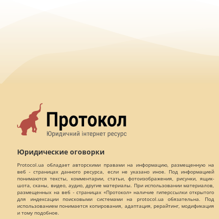
Юридические оговорки
Protocol.ua обладает авторскими правами на информацию, размещенную на
веб - страницах данного ресурса, если не указано иное. Под информацией
понимаются тексты, комментарии, статьи, фотоизображения, рисунки, ящик-
шота, сканы, видео, аудио, другие материалы. При использовании материалов,
размещенных на веб - страницах «Протокол» наличие гиперссылки открытого
для индексации поисковыми системами на protocol.ua обязательна. Под
использованием понимается копирования, адаптация, рерайтинг, модификация
и тому подобное.