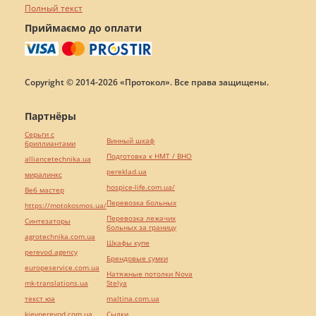
Полный текст
Приймаємо до оплати
Copyright © 2014-2026 «Протокол». Все права защищены.
Партнёры
Серьги с
Винный шкаф
бриллиантами
Подготовка к НМТ / ВНО
alliancetechnika.ua
pereklad.ua
миралинкс
hospice-life.com.ua/
Веб мастер
Перевозка больных
https://motokosmos.ua/
Перевозка лежачих
Синтезаторы
больных за границу
agrotechnika.com.ua
Шкафы купе
perevod.agency
Брендовые сумки
europeservice.com.ua
Натяжные потолки Nova
mk-translations.ua
Stelya
текст юа
maltina.com.ua
kievperevod.com.ua
Cылки