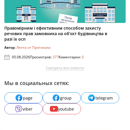
Правомірним і ефективним способом захисту
речових прав замовника на об’єкт будівництва в
разі їх осп
Автор:
Лента от Протокола
05.08.2026
Просмотров:
377
Коментарии:
0
Смотреть все новости
Мы в социальных сетях:
page
group
telegram
viber
youtube