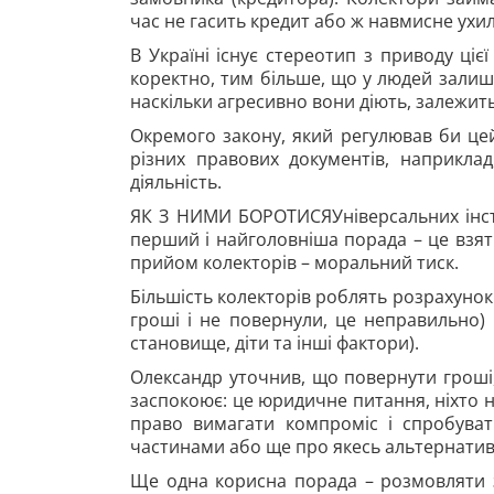
час не гасить кредит або ж навмисне ухил
В Україні існує стереотип з приводу ціє
коректно, тим більше, що у людей залиши
наскільки агресивно вони діють, залежить 
Окремого закону, який регулював би цей
різних правових документів, наприкла
діяльність.
ЯК З НИМИ БОРОТИСЯУніверсальних інстр
перший і найголовніша порада – це взят
прийом колекторів – моральний тиск.
Більшість колекторів роблять розрахунок
гроші і не повернули, це неправильно)
становище, діти та інші фактори).
Олександр уточнив, що повернути гроші, 
заспокоює: це юридичне питання, ніхто ні
право вимагати компроміс і спробува
частинами або ще про якесь альтернатив
Ще одна корисна порада – розмовляти з