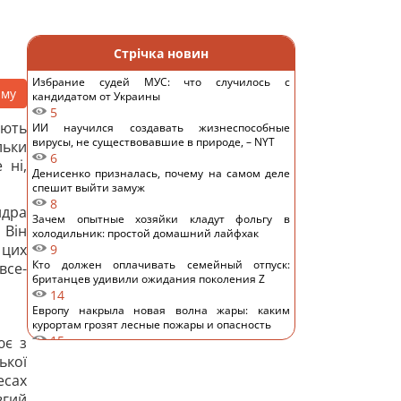
Стрічка новин
Избрание судей МУС: что случилось с
аму
кандидатом от Украины
5
ають
ИИ научился создавать жизнеспособные
вирусы, не существовавшие в природе, – NYT
льки
6
 ні,
Денисенко призналась, почему на самом деле
спешит выйти замуж
8
дра
Зачем опытные хозяйки кладут фольгу в
. Він
холодильник: простой домашний лайфхак
 цих
9
Кто должен оплачивать семейный отпуск:
все-
британцев удивили ожидания поколения Z
14
Европу накрыла новая волна жары: каким
курортам грозят лесные пожары и опасность
15
ює з
"Смело и мужественно": СМИ раскрыли, кто
ької
спас украинский самолет от дрона в Лейпциге
есах
13
вгий