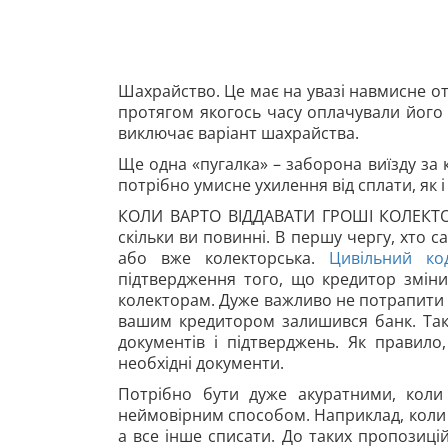
Шахрайство. Це має на увазі навмисне о
протягом якогось часу оплачували його
виключає варіант шахрайства.
Ще одна «пугалка» – заборона виїзду за к
потрібно умисне ухилення від сплати, як 
КОЛИ ВАРТО ВІДДАВАТИ ГРОШІ КОЛЕКТОРА
скільки ви повинні. В першу чергу, хто 
або вже колекторська.
Цивільний ко
підтвердження того, що кредитор зміни
колекторам. Дуже важливо не потрапити в
вашим кредитором залишився банк. Так
документів і підтверджень. Як правило
необхідні документи.
Потрібно бути дуже акуратними, коли
неймовірним способом. Наприклад, коли 
а все інше списати. До таких пропозиц