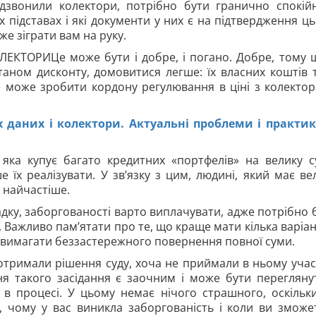
дзвонили колектори, потрібно бути гранично спокій
 підставах і які документи у них є на підтвердження ць
же зіграти вам на руку.
ТОРИЦе може бути і добре, і погано. Добре, тому 
таном дисконту, домовитися легше: їх власних коштів 
е може зробити кордону регулювання в ціні з колекто
 даних і колектори. Актуальні проблеми і практик
яка купує багато кредитних «портфелів» на велику с
 їх реалізувати. У зв’язку з цим, людині, який має ве
 найчастіше.
дку, заборгованості варто виплачувати, адже потрібно 
ї. Важливо пам’ятати про те, що краще мати кілька варіант
у вимагати беззастережного повернення повної суми.
имали рішення суду, хоча не приймали в ньому учас
я такого засідання є заочним і може бути перегляну
і в процесі. У цьому немає нічого страшного, оскільк
, чому у вас виникла заборгованість і коли ви зможет