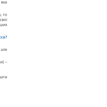
 яке
, то
свої
аших
сса?
 але
и) –
вати