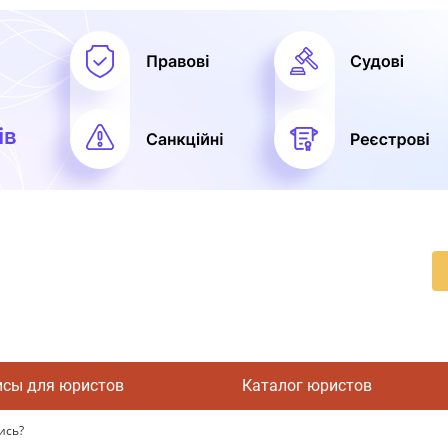
исы для юристов
Каталог юристов
ись?