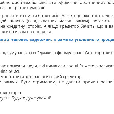
трібно обов’язково вимагати офіційний гарантійний лист,
на конкретних умовах.
рапляти в списки боржників. Але, якщо вже так сталося
об вчасно (в адекватних часові рамки) погасити 
 на кредитну історію. А якщо кредитор бачить, що в в
може піти вам на поступки.
зкий человек задержан, в рамках уголовного проце
підсумував всі свої думки і сформулював п’ять коротких,
ас приїхали люди, які вимагали гроші (з метою залякат
мніваючись.
 і моніторити, хто ваш життєвий кредитор.
х рамках. Бути стриманим, не давати причин розви
колекторів.
уєте. Будьте дуже уважні!