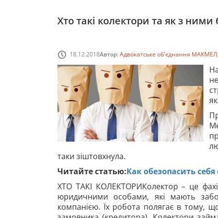
Хто такі колектори та як з ними
18.12.2018
Автор:
Адвокатське об'єднання МАКМЕЛ
На
не
ст
як
П
Ме
п
лю
таки зіштовхнула.
Читайте статью:
Как обезопасить себя
ХТО ТАКІ КОЛЕКТОРИКолектор – це фахі
юридичними особами, які мають забор
компанією. Їх робота полягає в тому, щ
замовника (кредитора). Колектори займ