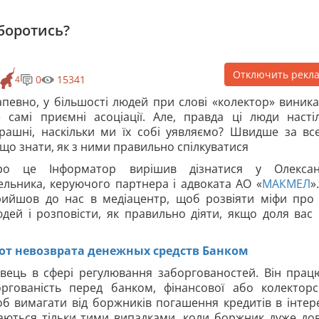
 боротись?
Отключить рекл
0
15341
4
певно, у більшості людей при слові «колектор» виник
 самі приємні асоціації. Але, правда ці люди насті
рашні, наскільки ми їх собі уявляємо? Швидше за все
що знати, як з ними правильно спілкуватися
ро це Інформатор вирішив дізнатися у Олексан
льника, керуючого партнера і адвоката АО «
МАКМЕЛ
»
рийшов до нас в медіацентр, щоб розвіяти міфи про
дей і розповісти, як правильно діяти, якщо доля вас 
 от невозврата денежных средств Банком
вець в сфері регулювання заборгованостей. Він прац
гованість перед банком, фінансової або колекторс
об вимагати від боржників погашення кредитів в інтер
аються тільки тими випадками, коли боржник дуже до