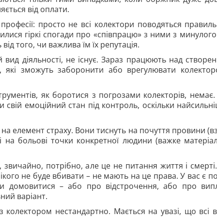
яється від оплати.
ї професії: просто не всі колектори поводяться правиль
лися гіркі спогади про «співпрацю» з ними з минулого.
від того, чи важлива їм їх репутація.
 вид діяльності, не існує. Зараз працюють над створе
д, які зможуть заборонити або врегулювати колектор
ументів, як боротися з погрозами колекторів, немає.
и свій емоційний стан під контроль, оскільки найсильн
 на елемент страху. Вони тиснуть на почуття провини (в
 і на больові точки конкретної людини (важке матеріа
звичайно, потрібно, але це не питання життя і смерті.
кого не буде вбивати – не мають на це права. У вас є п
ти домовитися – або про відстрочення, або про вип
ний варіант.
 колектором нестандартно. Мається на увазі, що всі 