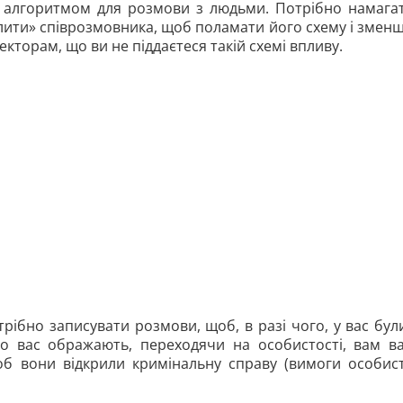
 алгоритмом для розмови з людьми. Потрібно намага
олити» співрозмовника, щоб поламати його схему і змен
екторам, що ви не піддаєтеся такій схемі впливу.
рібно записувати розмови, щоб, в разі чого, у вас бул
о вас ображають, переходячи на особистості, вам в
об вони відкрили кримінальну справу (вимоги особис