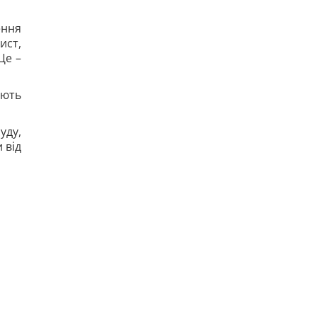
ення
ист,
Це –
ають
уду,
 від