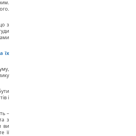
ним.
ого.
що з
туди
рами
а їх
уму,
лику
бути
ів і
ть –
та з
и ви
е її