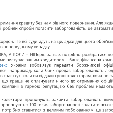
тримання кредиту без намірів його повернення. Але якщ
 і робили спроби погасити заборгованість, це автомат
ордон. Не всі суди йдуть на це, адже для цього обов’яз
і в попередньому випадку.
, А КОЛИ – НІПерш за все, потрібно розібратися ко
саме виступає вашим кредитором – банк, фінансова комп
декс
України зобов’язує передати боржникові офіц
вся, наприклад, коли банк продав заборгованість лю
 «пастку»: коли ви віддали гроші колекторам, хоча по ф
 що краще не оплачувати нічого до отримання офіці
, компанії з гарною репутацією без проблем надають
 колектори пропонують закрити заборгованість яки
пропонують з 100 тисяч заборгованості сплатити всього
ій потрібно ставитися з великим побоюванням: це загр