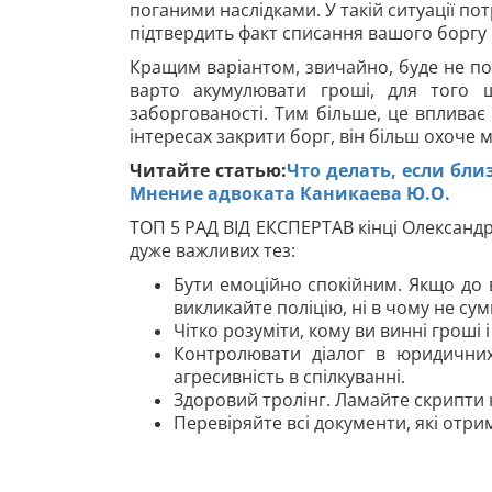
поганими наслідками. У такій ситуації по
підтвердить факт списання вашого боргу 
Кращим варіантом, звичайно, буде не пот
варто акумулювати гроші, для того щ
заборгованості. Тим більше, це впливає
інтересах закрити борг, він більш охоче 
Читайте статью:
Что делать, если бли
Мнение адвоката Каникаева Ю.О.
ТОП 5 РАД ВІД ЕКСПЕРТАВ кінці Олександр 
дуже важливих тез:
Бути емоційно спокійним. Якщо до в
викликайте поліцію, ні в чому не су
Чітко розуміти, кому ви винні гроші
Контролювати діалог в юридични
агресивність в спілкуванні.
Здоровий тролінг. Ламайте скрипти 
Перевіряйте всі документи, які отрим