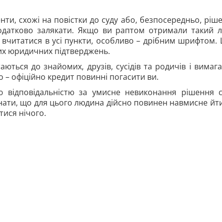
ти, схожі на повістки до суду або, безпосередньо, ріш
одатково залякати. Якщо ви раптом отримали такий л
і вчитатися в усі пункти, особливо – дрібним шрифтом. 
ких юридичних підтверджень.
ються до знайомих, друзів, сусідів та родичів і вимаг
 – офіційно кредит повинні погасити ви.
 відповідальністю за умисне невиконання рішення с
 знати, що для цього людина дійсно повинен навмисне йти
тися нічого.