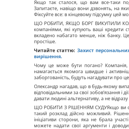
Якщо так сталося, що вам все-таки по
Запитаєте, навіщо вони дзвонять, на яких
Фіксуйте все: в кінцевому підсумку цей мо
ЩО РОБИТИ, ЯКЩО БОРГ ВИКУПИЛИ КОЛЕК
компаніями, які купують ваші кредити с
вкладено набагато менше, ніж банку. Ц
простіше.
Читайте статтю:
Захист персональних
вирішення.
Чому це може бути погано? Компанія, 
намагається якомога швидше і активніше
заборгованість, будуть нагадувати про це
Олександр нагадав, що в будь-якому випа
відповідальними за свої зобов’язання і ді
давати людині альтернативу, а не відраз
ЩО РОБИТИ З РІШЕННЯМ СУДУЯкщо ви отр
такий розклад дійсно можливий. Рішенн
ініціативи сторони, яка не брала участ
можете надати свої аргументи і доводи