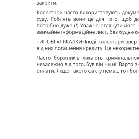
закрити.
Колектори часто використовують докумен
суду. Роблять вони це для того, щоб д
потрібно дуже (!) Уважно оглянути його 
звичайне інформаційне лист, без будь-я
ТИПОВІ «ЛЯКАЛКИ»Іноді колектори зверта
від них погашення кредиту. Це некоректно
Часто боржників лякають кримінальною
незалежно від того, був він чи ні. Варто
оплати. Якщо такого факту немає, то і боя