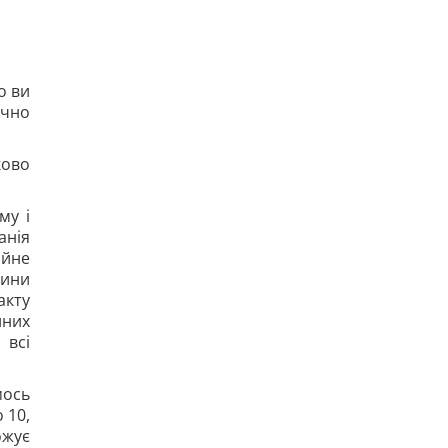
о ви
ично
ково
му і
анія
ійне
дини
акту
йних
 всі
мось
 10,
ожує