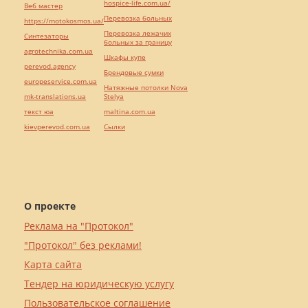
hospice-life.com.ua/
Веб мастер
Перевозка больных
https://motokosmos.ua/
Перевозка лежачих
Синтезаторы
больных за границу
agrotechnika.com.ua
Шкафы купе
perevod.agency
Брендовые сумки
europeservice.com.ua
Натяжные потолки Nova
mk-translations.ua
Stelya
текст юа
maltina.com.ua
kievperevod.com.ua
Cылки
О проекте
Реклама на "Протокол"
"Протокол" без реклами!
Карта сайта
Тендер на юридическую услугу
Пользовательское соглашение