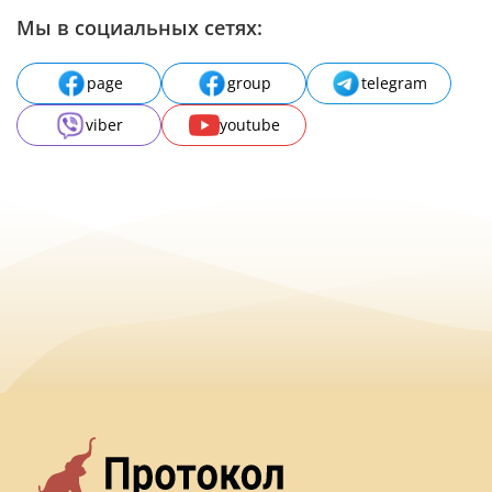
Мы в социальных сетях:
page
group
telegram
viber
youtube