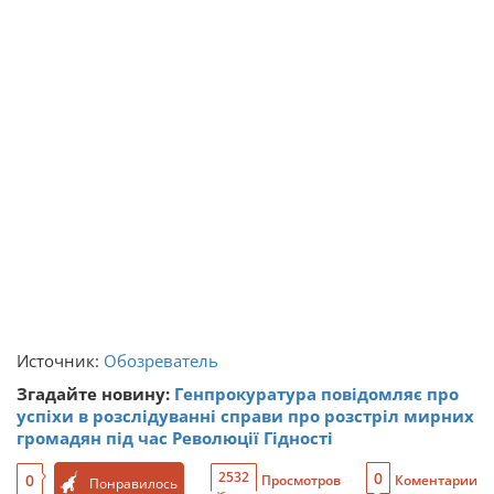
Источник:
Обозреватель
Згадайте новину:
Генпрокуратура повідомляє про
успіхи в розслідуванні справи про розстріл мирних
громадян під час Революції Гідності
0
2532
0
Просмотров
Коментарии
Понравилось