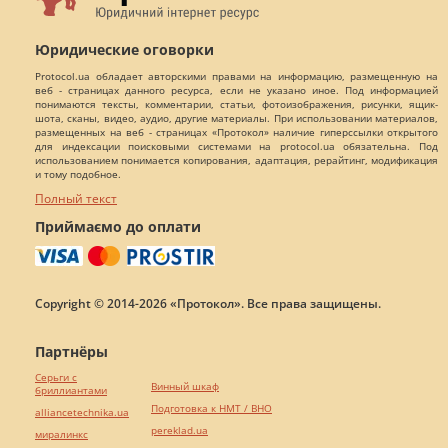
Юридические оговорки
Protocol.ua обладает авторскими правами на информацию, размещенную на
веб - страницах данного ресурса, если не указано иное. Под информацией
понимаются тексты, комментарии, статьи, фотоизображения, рисунки, ящик-
шота, сканы, видео, аудио, другие материалы. При использовании материалов,
размещенных на веб - страницах «Протокол» наличие гиперссылки открытого
для индексации поисковыми системами на protocol.ua обязательна. Под
использованием понимается копирования, адаптация, рерайтинг, модификация
и тому подобное.
Полный текст
Приймаємо до оплати
Copyright © 2014-2026 «Протокол». Все права защищены.
Партнёры
Серьги с
Винный шкаф
бриллиантами
Подготовка к НМТ / ВНО
alliancetechnika.ua
pereklad.ua
миралинкс