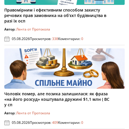
Правомірним і ефективним способом захисту
речових прав замовника на об’єкт будівництва в
разі їх осп
Автор:
Лента от Протокола
05.08.2026
Просмотров:
338
Коментарии:
0
Чоловік помер, але позика залишилася: як фраза
«на його розсуд» коштувала дружині $1,1 млн ( ВС
у сп
Автор:
Лента от Протокола
05.08.2026
Просмотров:
409
Коментарии:
0