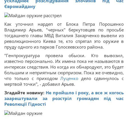
ускладнює розслідування злочинів під час
Євромайдану
Как уточнил нардеп от Блока Петра Порошенко
Владимир Арьев, "черных" беркутовцев по просьбе
тогдашнего главы МВД Виталия Захарченко вывели из
революционного Киева те, кто спрятал это оружие в
пруду одного из парков Голосеевского района.
"Генпрокуратура провела обыски. Кто вывозил,
известно персонально. Их имена пока не называются в
интересах следствия. Но когда их обнародуют, это будет
большим и неприятным сюрпризом. Пока же очевидно,
что только с приходом
Луценко
дело сдвинулось с
мертвой точки", - добавил Арьев.
Згадайте новину:
Не пройшло і року, а все ж когось
заарештували за розстріл громадян під час
Революції Гідності