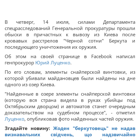
В четверг, 14 июля, силами Департамента
спецрасследований Генеральной прокуратуры прошли
обыски в причастных к вывозу из Киева после
кровавых расстрелов "Черной сотни" Беркута и
последующего уничтожения их оружия.
Об этом на своей странице в Facebook написал
генпрокурор
Юрий Луценко
.
По его словам, элементы снайперской винтовки, из
которой убивали майдановцев были найдены на дне
одного из озер Киева.
"Найденные в озере элементы снайперской винтовки
(которую вся страна видела в руках убийцы под
Октябрьским дворцом) и автоматов станет очередным
доказательством на судебном процессе", - отметил
Луценко
, опубликовав фото найденных частей оружия.
Згадайте новину:
Жоден "беркутовець" не надав
визнавальних свідчень, що надзвичайно