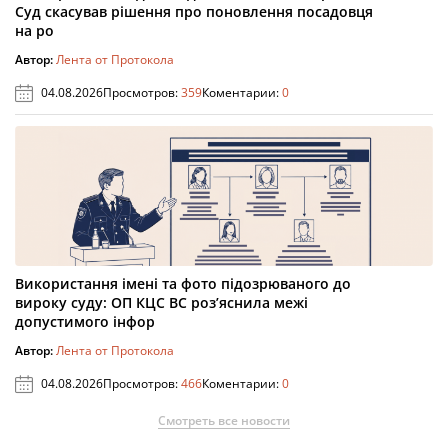
Суд скасував рішення про поновлення посадовця
на ро
Автор:
Лента от Протокола
04.08.2026
Просмотров:
359
Коментарии:
0
Використання імені та фото підозрюваного до
вироку суду: ОП КЦС ВС роз’яснила межі
допустимого інфор
Автор:
Лента от Протокола
04.08.2026
Просмотров:
466
Коментарии:
0
Смотреть все новости