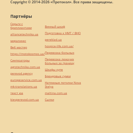
Copyright © 2014-2026 «Протокол». Все права защищены.
Партнёры
Серьги с
Винный шкаф
бриллиантами
Подготовка к НМТ / ВНО
alliancetechnika.ua
pereklad.ua
миралинкс
hospice-life.com.ua/
Веб мастер
Перевозка больных
https://motokosmos.ua/
Перевозка лежачих
Синтезаторы
больных за границу
agrotechnika.com.ua
Шкафы купе
perevod.agency
Брендовые сумки
europeservice.com.ua
Натяжные потолки Nova
mk-translations.ua
Stelya
текст юа
maltina.com.ua
kievperevod.com.ua
Cылки