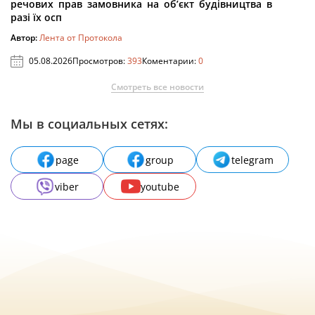
речових прав замовника на об’єкт будівництва в
разі їх осп
Автор:
Лента от Протокола
05.08.2026
Просмотров:
393
Коментарии:
0
Смотреть все новости
Мы в социальных сетях:
page
group
telegram
viber
youtube