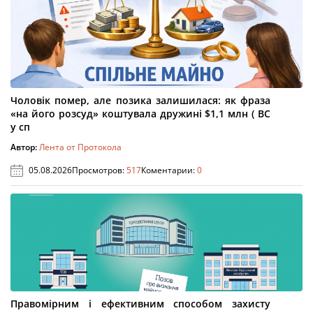
Чоловік помер, але позика залишилася: як фраза
«на його розсуд» коштувала дружині $1,1 млн ( ВС
у сп
Автор:
Лента от Протокола
05.08.2026
Просмотров:
517
Коментарии:
0
Правомірним і ефективним способом захисту