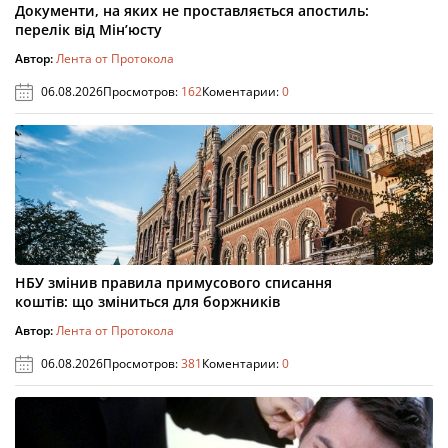
Документи, на яких не проставляється апостиль:
перелік від Мін’юсту
Автор:
Лента от Протокола
06.08.2026
Просмотров:
162
Коментарии:
0
НБУ змінив правила примусового списання
коштів: що зміниться для боржників
Автор:
Лента от Протокола
06.08.2026
Просмотров:
381
Коментарии:
0