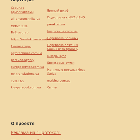
Серьги с
Винный шкаф
бриллиантами
Подготовка к НМТ / ВНО
alliancetechnika.ua
pereklad.ua
миралинкс
hospice-life.com.ua/
Веб мастер
Перевозка больных
https://motokosmos.ua/
Перевозка лежачих
Синтезаторы
больных за границу
agrotechnika.com.ua
Шкафы купе
perevod.agency
Брендовые сумки
europeservice.com.ua
Натяжные потолки Nova
mk-translations.ua
Stelya
текст юа
maltina.com.ua
kievperevod.com.ua
Cылки
О проекте
Реклама на "Протокол"