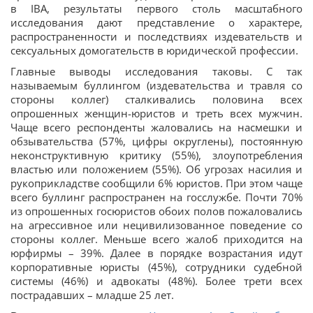
в IBA, результаты первого столь масштабного
исследования дают представление о характере,
распространенности и последствиях издевательств и
сексуальных домогательств в юридической профессии.
Главные выводы исследования таковы. С так
называемым буллингом (издевательства и травля со
стороны коллег) сталкивались половина всех
опрошенных женщин-юристов и треть всех мужчин.
Чаще всего респонденты жаловались на насмешки и
обзывательства (57%, цифры округлены), постоянную
неконструктивную критику (55%), злоупотребления
властью или положением (55%). Об угрозах насилия и
рукоприкладстве сообщили 6% юристов. При этом чаще
всего буллинг распространен на госслужбе. Почти 70%
из опрошенных госюристов обоих полов пожаловались
на агрессивное или нецивилизованное поведение со
стороны коллег. Меньше всего жалоб приходится на
юрфирмы – 39%. Далее в порядке возрастания идут
корпоративные юристы (45%), сотрудники судебной
системы (46%) и адвокаты (48%). Более трети всех
пострадавших – младше 25 лет.