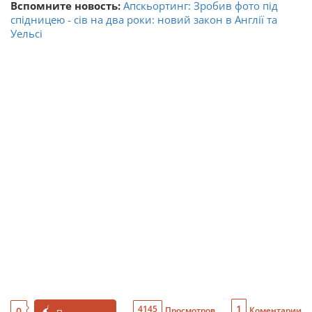
Вспомните новость:
Апскьортинг: Зробив фото під
спідницею - сів на два роки: новий закон в Англії та
Уельсі
1
4145
0
Просмотров
Коментарии