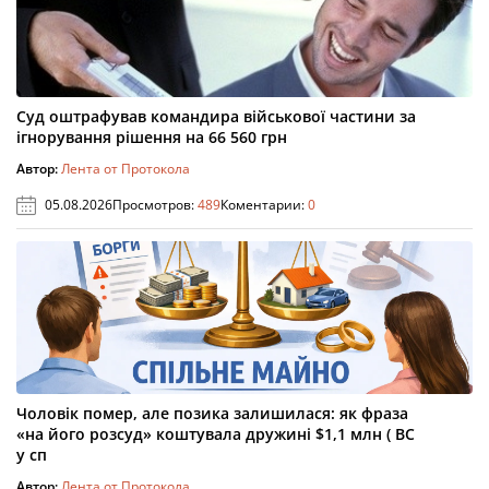
Суд оштрафував командира військової частини за
ігнорування рішення на 66 560 грн
Автор:
Лента от Протокола
05.08.2026
Просмотров:
489
Коментарии:
0
Чоловік помер, але позика залишилася: як фраза
«на його розсуд» коштувала дружині $1,1 млн ( ВС
у сп
Автор:
Лента от Протокола