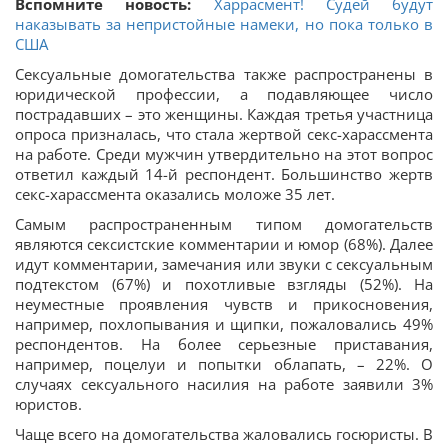
Вспомните новость:
Харрасмент! Судей будут
наказывать за непристойные намеки, но пока только в
США
Сексуальные домогательства также распространены в
юридической профессии, а подавляющее число
пострадавших – это женщины. Каждая третья участница
опроса призналась, что стала жертвой секс-харассмента
на работе. Среди мужчин утвердительно на этот вопрос
ответил каждый 14-й респондент. Большинство жертв
секс-харассмента оказались моложе 35 лет.
Самым распространенным типом домогательств
являются сексистские комментарии и юмор (68%). Далее
идут комментарии, замечания или звуки с сексуальным
подтекстом (67%) и похотливые взгляды (52%). На
неуместные проявления чувств и прикосновения,
например, похлопывания и щипки, пожаловались 49%
респондентов. На более серьезные приставания,
например, поцелуи и попытки облапать, – 22%. О
случаях сексуального насилия на работе заявили 3%
юристов.
Чаще всего на домогательства жаловались госюристы. В