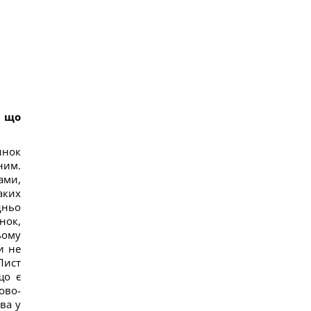
, що
инок
ним.
ами,
аких
дньо
нок,
ьому
и не
Лист
що є
ово-
ва у