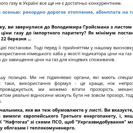
ого газу в Україні все ще не є достатньо конкурентним.
 осенью: рекордно дорогое отопление, абонплата на г
 року, ви звернулися до Володимира Гройсмана з листом
 ціни газу до імпортного паритету? Як мінімум поста
22 березня ...
ієї постанови. Тоді перед її прийняттям у нашому висновк
користання німецького хаба у якості індикатора ціни на газ 
 до завищення ціни на газ для кінцевих споживачів.
шу позицію. Ми не підміняємо органи, які мають спеціа
ж таки, використання формул - це краще, ніж непро
проваджується, ми можемо вітати прозорість механі
ктом реальні відносини можуть бути не зовсім прозорі, тод
.
чальника, яке ви теж обумовлюєте у листі. Ви вказуєте
 вимоги європейського Третього енергопакету, і, як
 "Нафтогаз" зі схеми ПСО, щоб "Укргазвидобування" м
у облгазам і теплокомуненерго.