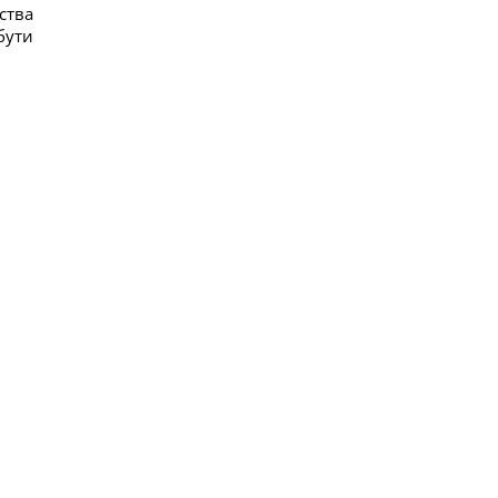
ства
бути