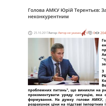
Голова АМКУ Юрій Терентьєв: З
неконкурентним
0
204
25.10.2017
Автор:
Автор не указан
0
Г
е
п
А
"т
за
З
РБ
К
В
проблемних питань", що виникли на ри
прокоментувати уряду ситуацію, яка 
формування. На думку голови АМКУ, р
розрахунок ціни на підставі імпортних 