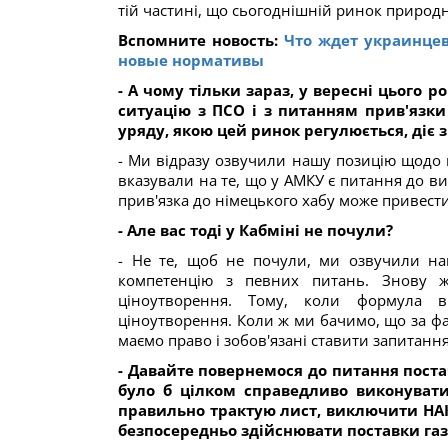
тій частині, що сьогоднішній ринок природн
Вспомните новость:
Что ждет украинцев
новые нормативы
- А чому тільки зараз, у вересні цього
ситуацію з ПСО і з питанням прив'язки
уряду, якою цей ринок регулюється, діє з 
- Ми відразу озвучили нашу позицію щодо ц
вказували на те, що у АМКУ є питання до ви
прив'язка до німецького хабу може привести
- Але вас тоді у Кабміні не почули?
- Не те, щоб не почули, ми озвучили на
компетенцію з певних питань. Знову 
ціноутворення. Тому, коли формула в
ціноутворення. Коли ж ми бачимо, що за фа
маємо право і зобов'язані ставити запитання
- Давайте повернемося до питання поста
було б цілком справедливо виконувати
правильно трактую лист, виключити НАК
безпосередньо здійснювати поставки газ