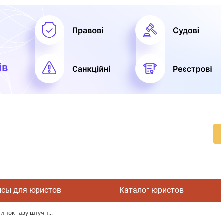
исы для юристов
Каталог юристов
инок газу штучн...