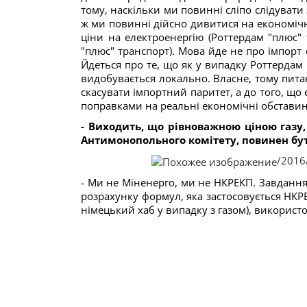
тому, наскільки ми повинні сліпо слідувати
ж ми повинні дійсно дивитися на економічні
ціни на електроенергію (Роттердам "плюс" 
"плюс" транспорт). Мова йде не про імпорт
Йдеться про те, що як у випадку Роттердам "
видобувається локально. Власне, тому пит
скасувати імпортний паритет, а до того, що
поправками на реальні економічні обставин
- Виходить, що рівноважною ціною газу,
Антимонопольного комітету, повинен бу
/2016
- Ми не Міненерго, ми не НКРЕКП. Завдання
розрахунку формул, яка застосовується НК
німецький хаб у випадку з газом), використ