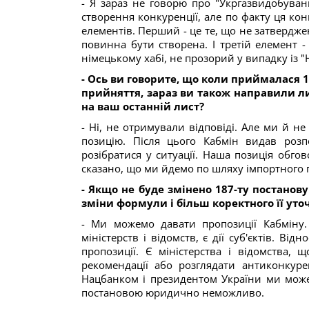
- Я зараз не говорю про "Укргазвидобуван
створення конкуренції, але по факту ця кон
елементів. Перший - це те, що не затверджен
повинна бути створена. І третій елемент -
німецькому хабі, не прозорий у випадку із
- Ось ви говорите, що коли приймалася 1
прийняття, зараз ви також направили лис
на ваш останній лист?
- Ні, не отримували відповіді. Але ми й 
позицію. Після цього Кабмін видав роз
розібратися у ситуації. Наша позиція обгов
сказано, що ми йдемо по шляху імпортного 
- Якщо не буде змінено 187-ту постанову
зміни формули і більш коректного її уто
- Ми можемо давати пропозиції Кабміну. А
міністерств і відомств, є дії суб'єктів. В
пропозиції. Є міністерства і відомства,
рекомендації або розглядати антиконкурен
Нацбанком і президентом України ми може
постановою юридично неможливо.