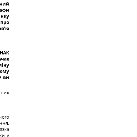
ьний
использовать его повторно с пользой
рафи
14
Одна фраза мгновенно поставит на место
инку
высокомерного человека: психолог раскрыла
 про
секрет
рв'ю
13
Россия намерена окончательно аннексировать
часть Грузии, – страны НАТО
13
Суд продлил содержание под стражей
 НАК
Коломойского, защита заявила о проблемах со
ачає
здоровьем
міну
13
Чому
Киев будет значительно лучше подготовлен к
зиме, но фактор обстрелов и возможностей
у ви
ПВО никто не отменял, - Пантелеев
11
вних
Задержка до 10 часов: из-за обстрелов ряд
поездов курсирует с задержками
12
Бюджетный выбор: назван главный
автомобильный бестселлер в Европе
ного
15
ння.
Гороскоп на 8 августа: Львам - отдых, Козерогам
- встреча с родными
язка
18
ки у