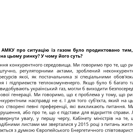
т АМКУ про ситуацію із газом було продиктовано тим
на цьому ринку? У чому його суть?
шення конкурентного середовища. Ми говоримо про те, що р
 штучно, регуляторними актами, зроблений неконкурент
ресурсів якої, як постачальника зі спеціальними обов'язк
ня і підприємств теплокомуненерго. Якщо було б багато т
кі видобувають український газ, могли б виходити безпосере
лової генерації. Ми говоримо, що є проблема у тому, що ри
курентним насправді не є. І для того суб'єкта, який на ц
 створені певні преференції, які викликають питання. М
рушення, або про те, що є підстави для відкриття справи. 
вернути увагу, у першу чергу, Кабінету міністрів на те, 
одібними листами ми зверталися у 2015 році з питань житл
гається з думкою Європейського Енергетичного співтоварист