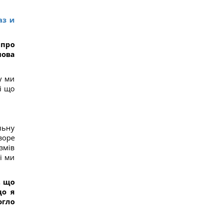
аз и
 про
нова
у ми
і що
льну
зоре
змів
і ми
, що
що я
огло