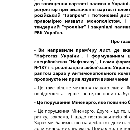
до завищення вартості палива в Україн
регулятор при визначенні вартості елек
російський "Газпром" і тютюновий дист
правомірно назвати монополістом, і
тендерний "троллінг" і закупівлі палив
РБК-Україна.
Про газо
- Ви направили прем'єру лист, де вка
"Нафтогаз України", і формуванням 
спецобов’язки "Нафтогазу", і сама форм
№187 і є реалізацією зобов'язань Україн
раптом зараз у Антимонопольного комі
пропонуєте не прив'язувати визначення ц
- Це таке вільне читання нашого листа. 
повідомлень. Перше - це те, що повинна бути
- Це порушення Міненерго, яке повинно б
- Це порушення Міненерго. Друге - це те,
ринку, зокрема, і щодо постачальників зі
Зараз ми бачимо, що на декількох досить 
до міжнародних індексів. Природно, це інд