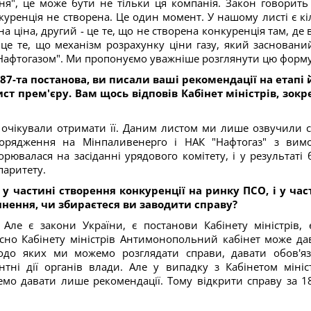
ня", це може бути не тільки ця компанія. Закон говорить
куренція не створена. Це один момент. У нашому листі є кі
а ціна, другий - це те, що не створена конкуренція там, де 
 це те, що механізм розрахунку ціни газу, який засновани
 "Нафтогазом". Ми пропонуємо уважніше розглянути цю форм
87-та постанова, ви писали ваші рекомендації на етапі 
т прем'єру. Вам щось відповів Кабінет міністрів, зокр
не очікували отримати її. Даним листом ми лише озвучили 
порядження на Мінпаливенерго і НАК "Нафтогаз" з вим
орювалася на засіданні урядового комітету, і у результаті 
паритету.
 у частині створення конкуренції на ринку ПСО, і у час
чнення, чи збираєтеся ви заводити справу?
ле є закони України, є постанови Кабінету міністрів, є
ідносно Кабінету міністрів Антимонопольний кабінет може да
 щодо яких ми можемо розглядати справи, давати обов'яз
тні дії органів влади. Але у випадку з Кабінетом мініст
мо давати лише рекомендації. Тому відкрити справу за 1