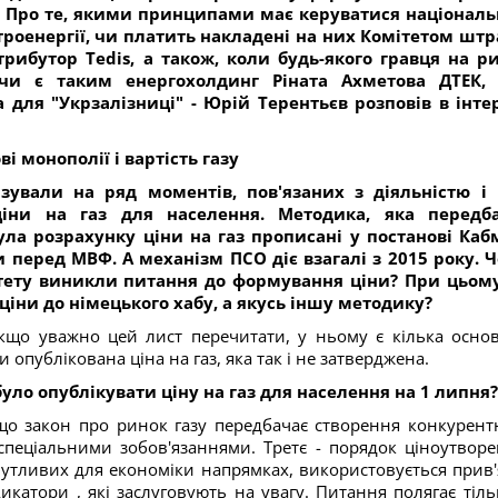
і. Про те, якими принципами має керуватися націонал
троенергії, чи платить накладені на них Комітетом шт
рибутор Tedis, а також, коли будь-якого гравця на р
 чи є таким енергохолдинг Ріната Ахметова ДТЕК,
а для "Укрзалізниці" - Юрій Терентьєв розповів в інте
ві монополії і вартість газу
зували на ряд моментів, пов'язаних з діяльністю і
ціни на газ для населення. Методика, яка передб
ула розрахунку ціни на газ прописані у постанові Каб
и перед МВФ. А механізм ПСО діє взагалі з 2015 року. 
тету виникли питання до формування ціни? При цьом
іни до німецького хабу, а якусь іншу методику?
Якщо уважно цей лист перечитати, у ньому є кілька осно
 опублікована ціна на газ, яка так і не затверджена.
уло опублікувати ціну на газ для населення на 1 липня?
 що закон про ринок газу передбачає створення конкурент
 спеціальними зобов'язаннями. Третє - порядок ціноутворе
чутливих для економіки напрямках, використовується прив'
икатори , які заслуговують на увагу. Питання полягає тіль