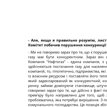
- Але, якщо я правильно розумію, лис
Комітет побачив порушення конкуренції 
- Ми не говоримо зараз про те, що є пору
газу має бути конкурентним. Зараз він
Компанія "Нафтогаз" - єдина компанія, з 
здійснюється постачання газу для населен
компаній, то, гіпотетично, підприємства, я
із власним ресурсом і поставляти його теп
який задекларований як конкурентний, кон
ринку займає домінуюче становище, штучно
говоримо зараз про те, що дійсно є факт по
прем'єру було направлено для того, щоб з
проблематика, яка потребує вирішення. З п
комунального господарства. Ця позиція збі