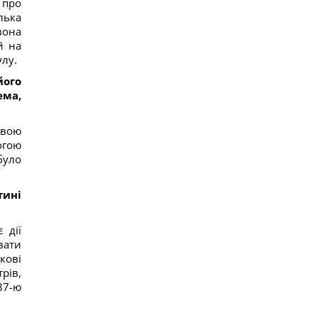
 про
лька
вона
й на
улу.
його
ема,
свою
огою
було
тині
 дії
вати
кові
рів,
87-ю