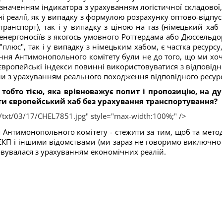
 значенням індикатора з урахуванням логістичної складової,
 реалії, як у випадку з формулою розрахунку оптово-відпус
транспорт), так і у випадку з ціною на газ (німецький хаб
 енергоносіїв з якогось умовного Роттердама або Дюссельдо
плюс", так і у випадку з німецьким хабом, є частка ресурсу,
ання Антимонопольного комітету були не до того, що ми хо
 європейські індекси повинні використовуватися з відповід
и з урахуванням реального походження відповідного ресурс
 тобто тією, яка врівноважує попит і пропозицію, на д
ти європейський хаб без урахування транспортування?
/txt/03/17/CHEL7851.jpg" style="max-width:100%;" />
 Антимонопольного комітету - стежити за тим, щоб та мето
РЕКП і іншими відомствами (ми зараз не говоримо виключно
овувалася з урахуванням економічних реалій.