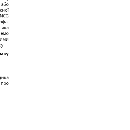
В уголовном деле рынка "Столичный"
 або
материалами стали сообщения о поддержке
кної
ВСУ, - СМИ
 NCG
14
рфа.
Навроцкий заявил о поддержке украинской
армии, но вспомнил о "флагах Бандеры"
 яка
14
чемо
Украинцы высказали мнение, когда закончится
ними
война, - результаты опроса
у.
13
Аппетитная творожная запеканка с рисом:
умку
старинный рецепт по-украински
13
Дантес показался с новой возлюбленной (фото)
17
Ryanair добавил еще больше рейсов в Марокко:
дика
сразу три из них – из Польши
 про
27