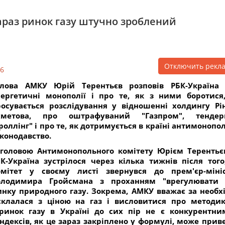
араз ринок газу штучно зроблений
Отключить рекл
6
олова АМКУ Юрій Терентьєв розповів РБК-Україна
нергетичні монополії і про те, як з ними боротися
росувається розслідування у відношенні холдингу Рі
хметова, про оштрафуваний "Газпром", тендер
роллінг" і про те, як дотримується в країні антимонопо
конодавство.
 головою Антимонопольного комітету Юрієм Теренть
К-Україна зустрілося через кілька тижнів після того
омітет у своєму листі звернувся до прем'єр-міні
олодимира Гройсмана з проханням "врегулювати 
нку природного газу. Зокрема, АМКУ вважає за необх
склалася з ціною на газ і висловитися про методик
инок газу в Україні до сих пір не є конкурентни
індексів, як це зараз закріплено у формулі, може прив