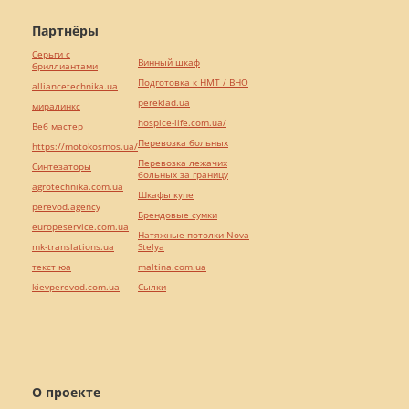
Партнёры
Серьги с
Винный шкаф
бриллиантами
Подготовка к НМТ / ВНО
alliancetechnika.ua
pereklad.ua
миралинкс
hospice-life.com.ua/
Веб мастер
Перевозка больных
https://motokosmos.ua/
Перевозка лежачих
Синтезаторы
больных за границу
agrotechnika.com.ua
Шкафы купе
perevod.agency
Брендовые сумки
europeservice.com.ua
Натяжные потолки Nova
mk-translations.ua
Stelya
текст юа
maltina.com.ua
kievperevod.com.ua
Cылки
О проекте