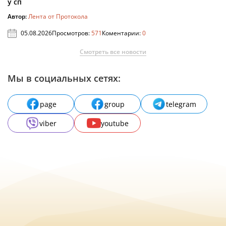
у сп
Автор:
Лента от Протокола
05.08.2026
Просмотров:
571
Коментарии:
0
Смотреть все новости
Мы в социальных сетях:
page
group
telegram
viber
youtube