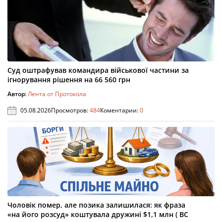
Суд оштрафував командира військової частини за
ігнорування рішення на 66 560 грн
Автор:
Лента от Протокола
05.08.2026
Просмотров:
484
Коментарии:
0
Чоловік помер, але позика залишилася: як фраза
«на його розсуд» коштувала дружині $1,1 млн ( ВС