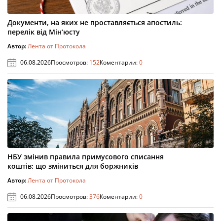
Документи, на яких не проставляється апостиль:
перелік від Мін’юсту
Автор:
Лента от Протокола
06.08.2026
Просмотров:
152
Коментарии:
0
НБУ змінив правила примусового списання
коштів: що зміниться для боржників
Автор:
Лента от Протокола
06.08.2026
Просмотров:
376
Коментарии:
0