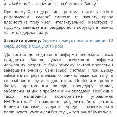
для Кабміну “, – зазначив глава Світового банку.
При цьому Фан підкреслив, що немає ніяких успіхів у
реформуванні судової системи та захисту права
власності (в тому числі інтелектуальної) інвесторів. У
підсумку залишається рейдерство і корупція в різних
частинах держапарату.
Згадайте новину:
Україна планує позичити ще до 10
млрд. доларів США у 2016 році
“До того ж до податкової реформи необхідно також
приділити більше уваги всеосяжної реформи
державних витрат. У банківському секторі провести і
завершити очистку банківської системи і при цьому
забезпечити рекапіталізацію банків, адже капіталу в
системі може бути недостатньо. Поліпшити роботу
Фонду гарантування вкладів, процедуру виплат,
забезпечення дій з проблемними вкладами. Необхідно
також налагодити корпоративне управління
НАК“Нафтогаз” і правильно розділити його активи.
Іншими словами, завдання уряду – максимально
поліпшувати умови для бізнесу “, – зазначив Чімяо Фан.