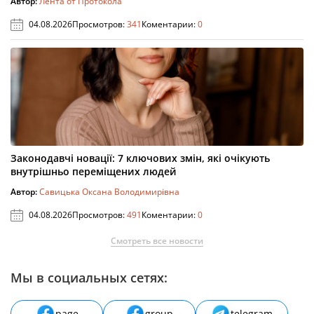
Автор:
Лента от Протокола
04.08.2026
Просмотров:
341
Коментарии:
0
Законодавчі новації: 7 ключових змін, які очікують
внутрішньо переміщених людей
Автор:
Савицька Оксана Володимирівна
04.08.2026
Просмотров:
491
Коментарии:
0
Смотреть все новости
Мы в социальных сетях:
page
group
telegram