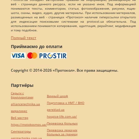
веб - страницах данного ресурса, если не указано иное. Под информацией
понимаются тексты, комментарии, статьи, фотоизображения, рисунки, ящик-
шота, сканы, видео, аудио, другие материалы. При использовании материалов,
размещенных на веб - страницах «Протокол» наличие гиперссылки открытого
для индексации поисковыми системами на protocol.ua обязательна. Под
использованием понимается копирования, адаптация, рерайтинг, модификация
и тому подобное.
Полный текст
Приймаємо до оплати
Copyright © 2014-2026 «Протокол». Все права защищены.
Партнёры
Серьги с
Винный шкаф
бриллиантами
Подготовка к НМТ / ВНО
alliancetechnika.ua
pereklad.ua
миралинкс
hospice-life.com.ua/
Веб мастер
Перевозка больных
https://motokosmos.ua/
Перевозка лежачих
Синтезаторы
больных за границу
agrotechnika.com.ua