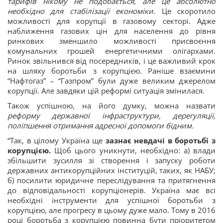
тарифів нікому не подобається, але це абсолютно
необхідно для стабілізації економіки.
Це скоротило
можливості для корупції в газовому секторі. Адже
наближення газових цін для населення до рівня
ринкових зменшило можливості присвоєння
комунальних грошей енергетичними олігархами.
Ринок звільнився від посередників, і це важливий крок
на шляху боротьби з корупцією. Раніше взаємини
“Нафтогаз” – “Газпром” були дуже великим джерелом
корупції. Але завдяки цій реформі ситуація змінилася.
Також успішною, на його думку, можна назвати
реформу державної інфраструктури, дерегуляції,
поліпшення отримання адресної допомоги бідним.
“Так, в цілому Україна ще
зазнає невдачі в боротьбі з
корупцією.
Щоб цього уникнути, необхідно: а) влади
збільшити зусилля зі створення і запуску роботи
державних антикорупційних інституцій, таких, як НАБУ;
б) посилити юридичне переслідування та притягнення
до відповідальності корупціонерів. Україна має всі
необхідні інструменти для успішної боротьби з
корупцією, але прогресу в цьому дуже мало. Тому в 2016
році боротьба з корупцією повинна бути пріоритетом