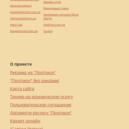
Шкафы купе
perevod.agency
Брендовые сумки
europeservice.com.ua
Натяжные потолки Nova
mk-translations.ua
Stelya
текст юа
maltina.com.ua
kievperevod.com.ua
Cылки
О проекте
Реклама на "Протокол"
"Протокол" без реклами!
Карта сайта
Тендер на юридическую услугу
Пользовательское соглашение
Допомогти ресурсу "Протокол"
Кредит онлайн
iGaming Protocol