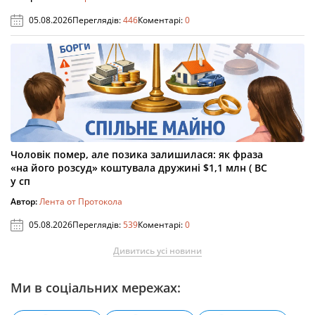
05.08.2026
Переглядів:
446
Коментарі:
0
Чоловік помер, але позика залишилася: як фраза
«на його розсуд» коштувала дружині $1,1 млн ( ВС
у сп
Автор:
Лента от Протокола
05.08.2026
Переглядів:
539
Коментарі:
0
Дивитись усі новини
Ми в соціальних мережах: