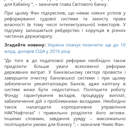
для Кабміну “, – зазначив глава Світового банку.
При цьому Фан підкреслив, що немає ніяких успіхів у
реформуванні судової системи та захисту права
власності (в тому числі інтелектуальної) інвесторів. У
підсумку залишається рейдерство і корупція в різних
частинах держапарату.
Згадайте новину:
Україна планує позичити ще до 10
млрд. доларів США у 2016 році
“До того ж до податкової реформи необхідно також
приділити більше уваги всеосяжної реформи
державних витрат. У банківському секторі провести і
завершити очистку банківської системи і при цьому
забезпечити рекапіталізацію банків, адже капіталу в
системі може бути недостатньо. Поліпшити роботу
Фонду гарантування вкладів, процедуру виплат,
забезпечення дій з проблемними вкладами. Необхідно
також налагодити корпоративне управління
НАК“Нафтогаз” і правильно розділити його активи.
Іншими словами, завдання уряду – максимально
поліпшувати умови для бізнесу “, – зазначив Чімяо Фан.