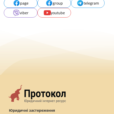
page
group
telegram
viber
youtube
Юридичні застереження