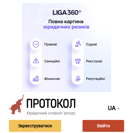
UA
Зареєструватися
Ввійти