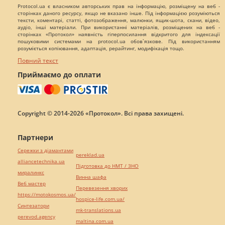
Protocol.ua є власником авторських прав на інформацію, розміщену на веб -
сторінках даного ресурсу, якщо не вказано інше. Під інформацією розуміються
тексти, коментарі, статті, фотозображення, малюнки, ящик-шота, скани, відео,
аудіо, інші матеріали. При використанні матеріалів, розміщених на веб -
сторінках «Протокол» наявність гіперпосилання відкритого для індексації
пошуковими системами на protocol.ua обов`язкове. Під використанням
розуміється копіювання, адаптація, рерайтинг, модифікація тощо.
Повний текст
Приймаємо до оплати
Copyright © 2014-2026 «Протокол». Всі права захищені.
Партнери
Сережки з діамантами
pereklad.ua
alliancetechnika.ua
Підготовка до НМТ / ЗНО
миралинкс
Винна шафа
Веб мастер
Перевезення хворих
https://motokosmos.ua/
hospice-life.com.ua/
Синтезатори
mk-translations.ua
perevod.agency
maltina.com.ua