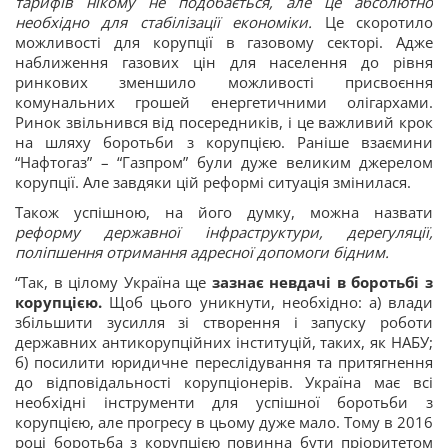
тарифів нікому не подобається, але це абсолютно
необхідно для стабілізації економіки.
Це скоротило
можливості для корупції в газовому секторі. Адже
наближення газових цін для населення до рівня
ринкових зменшило можливості присвоєння
комунальних грошей енергетичними олігархами.
Ринок звільнився від посередників, і це важливий крок
на шляху боротьби з корупцією. Раніше взаємини
“Нафтогаз” – “Газпром” були дуже великим джерелом
корупції. Але завдяки цій реформі ситуація змінилася.
Також успішною, на його думку, можна назвати
реформу державної інфраструктури, дерегуляції,
поліпшення отримання адресної допомоги бідним.
“Так, в цілому Україна ще
зазнає невдачі в боротьбі з
корупцією.
Щоб цього уникнути, необхідно: а) влади
збільшити зусилля зі створення і запуску роботи
державних антикорупційних інституцій, таких, як НАБУ;
б) посилити юридичне переслідування та притягнення
до відповідальності корупціонерів. Україна має всі
необхідні інструменти для успішної боротьби з
корупцією, але прогресу в цьому дуже мало. Тому в 2016
році боротьба з корупцією повинна бути пріоритетом