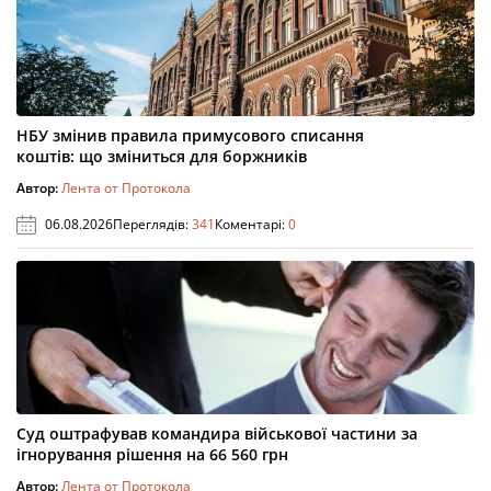
НБУ змінив правила примусового списання
коштів: що зміниться для боржників
Автор:
Лента от Протокола
06.08.2026
Переглядів:
341
Коментарі:
0
Суд оштрафував командира військової частини за
ігнорування рішення на 66 560 грн
Автор:
Лента от Протокола