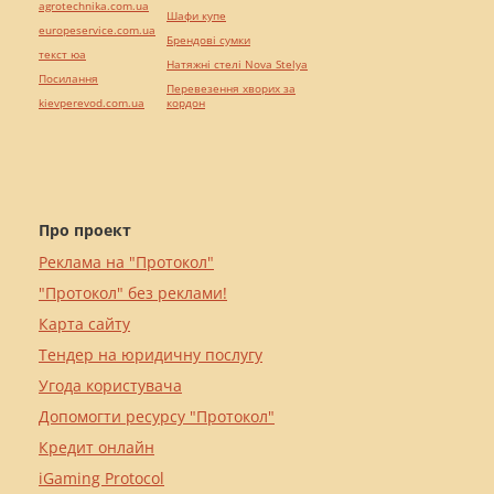
agrotechnika.com.ua
Шафи купе
europeservice.com.ua
Брендові сумки
текст юа
Натяжні стелі Nova Stelya
Посилання
Перевезення хворих за
kievperevod.com.ua
кордон
Про проект
Реклама на "Протокол"
"Протокол" без реклами!
Карта сайту
Тендер на юридичну послугу
Угода користувача
Допомогти ресурсу "Протокол"
Кредит онлайн
iGaming Protocol