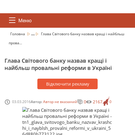
Меню
...
Головна
Глава Світового банку назвав кращі і найбльш
прова...
Глава Світового банку назвав кращі і
найбльш провальні реформи в Україні
Відключити рекламу
0
2167
03.03.2016
Автор:
Автор не вказаний
0