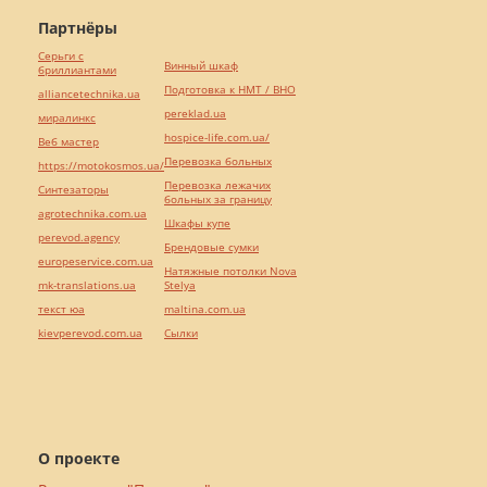
Партнёры
Серьги с
Винный шкаф
бриллиантами
Подготовка к НМТ / ВНО
alliancetechnika.ua
pereklad.ua
миралинкс
hospice-life.com.ua/
Веб мастер
Перевозка больных
https://motokosmos.ua/
Перевозка лежачих
Синтезаторы
больных за границу
agrotechnika.com.ua
Шкафы купе
perevod.agency
Брендовые сумки
europeservice.com.ua
Натяжные потолки Nova
mk-translations.ua
Stelya
текст юа
maltina.com.ua
kievperevod.com.ua
Cылки
О проекте