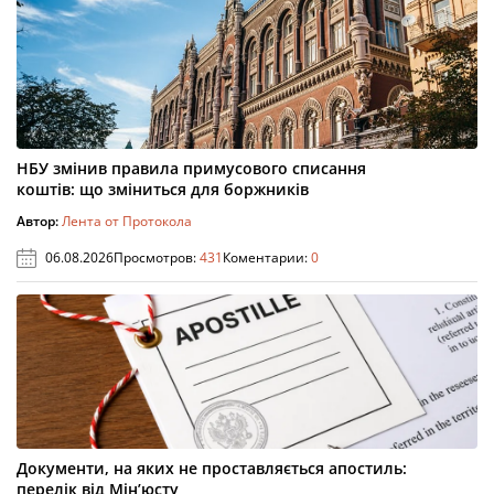
НБУ змінив правила примусового списання
коштів: що зміниться для боржників
Автор:
Лента от Протокола
06.08.2026
Просмотров:
431
Коментарии:
0
Документи, на яких не проставляється апостиль:
перелік від Мін’юсту