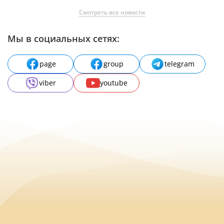
Смотреть все новости
Мы в социальных сетях:
page
group
telegram
viber
youtube