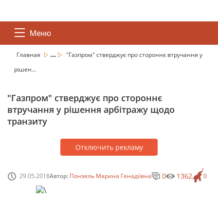
Меню
...
Главная
"Газпром" стверджує про стороннє втручання у
рішен...
"Газпром" стверджує про стороннє
втручання у рішення арбітражу щодо
транзиту
Отключить рекламу
0
1362
29.05.2018
Автор:
Понзель Марина Генадіївна
0