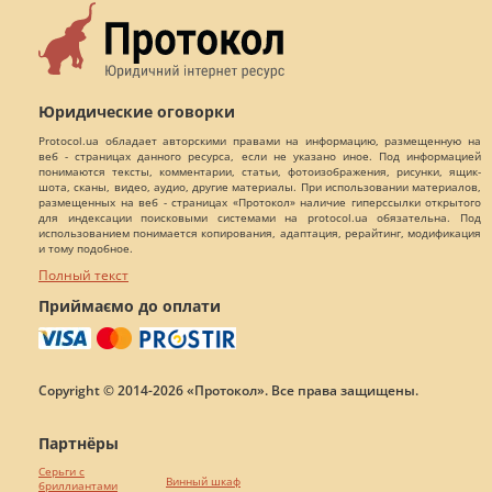
Юридические оговорки
Protocol.ua обладает авторскими правами на информацию, размещенную на
веб - страницах данного ресурса, если не указано иное. Под информацией
понимаются тексты, комментарии, статьи, фотоизображения, рисунки, ящик-
шота, сканы, видео, аудио, другие материалы. При использовании материалов,
размещенных на веб - страницах «Протокол» наличие гиперссылки открытого
для индексации поисковыми системами на protocol.ua обязательна. Под
использованием понимается копирования, адаптация, рерайтинг, модификация
и тому подобное.
Полный текст
Приймаємо до оплати
Copyright © 2014-2026 «Протокол». Все права защищены.
Партнёры
Серьги с
Винный шкаф
бриллиантами