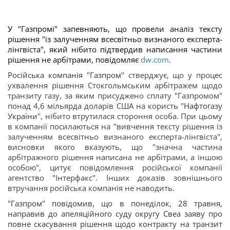
У "Газпромі" запевняють, що провели аналіз тексту
рішення "із залученням всесвітньо визнаного експерта-
лінгвіста", який нібито підтвердив написання частини
рішення не арбітрами, повідомляє
dw.com
.
Російська компанія "Газпром"
стверджує, що у процес
ухвалення рішення Стокгольмським арбітражем щодо
транзиту газу, за яким присуджено сплату "Газпромом"
понад 4,6 мільярда доларів США на користь "
Нафтогазу
України
", нібито втрутилася стороння особа. При цьому
в компанії посилаються на "вивчення тексту рішення із
залученням всесвітньо визнаного експерта-лінгвіста",
висновки якого вказують, що "значна частина
арбітражного рішення написана не арбітрами, а іншою
особою", цитує повідомлення російської компанії
агентство "Інтерфакс". Інших доказів зовнішнього
втручання російська компанія не наводить.
"Газпром" повідомив, що в понеділок, 28 травня,
направив до апеляційного суду округу Свеа заяву про
повне скасування рішення щодо контракту на транзит