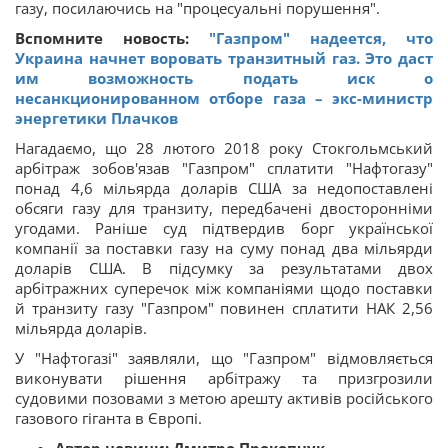
газу, посилаючись на "процесуальні порушення".
Вспомните новость:
"Газпром" надеется, что
Украина начнет воровать транзитный газ. Это даст
им возможность подать иск о
несанкционированном отборе газа – экс-министр
энергетики Плачков
Нагадаємо, що 28 лютого 2018 року Стокгольмський
арбітраж зобов'язав "Газпром" сплатити "Нафтогазу"
понад 4,6 мільярда доларів США за недопоставлені
обсяги газу для транзиту, передбачені двосторонніми
угодами. Раніше суд підтвердив борг української
компанії за поставки газу на суму понад два мільярди
доларів США. В підсумку за результатами двох
арбітражних суперечок між компаніями щодо поставки
й транзиту газу "Газпром" повинен сплатити НАК 2,56
мільярда доларів.
У "Нафтогазі" заявляли, що "Газпром" відмовляється
виконувати рішення арбітражу та призгрозили
судовими позовами з метою арешту активів російського
газового гіганта в Європі.
Автор новини:
Дмитро Прокопчук