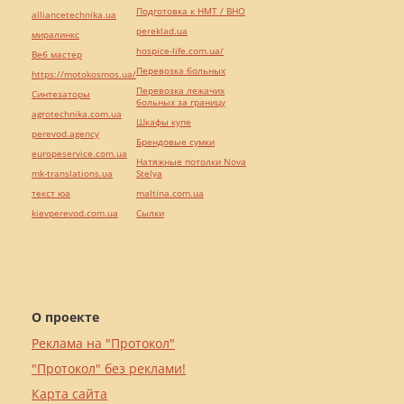
Подготовка к НМТ / ВНО
alliancetechnika.ua
pereklad.ua
миралинкс
hospice-life.com.ua/
Веб мастер
Перевозка больных
https://motokosmos.ua/
Перевозка лежачих
Синтезаторы
больных за границу
agrotechnika.com.ua
Шкафы купе
perevod.agency
Брендовые сумки
europeservice.com.ua
Натяжные потолки Nova
mk-translations.ua
Stelya
текст юа
maltina.com.ua
kievperevod.com.ua
Cылки
О проекте
Реклама на "Протокол"
"Протокол" без реклами!
Карта сайта