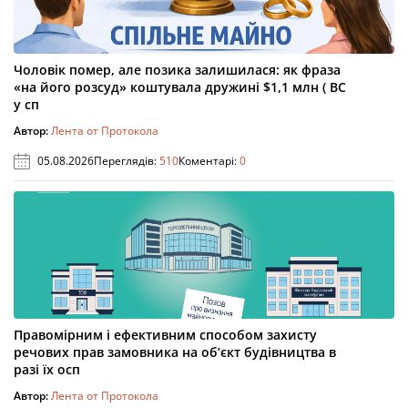
Чоловік помер, але позика залишилася: як фраза
«на його розсуд» коштувала дружині $1,1 млн ( ВС
у сп
Автор:
Лента от Протокола
05.08.2026
Переглядів:
510
Коментарі:
0
Правомірним і ефективним способом захисту
речових прав замовника на об’єкт будівництва в
разі їх осп
Автор:
Лента от Протокола