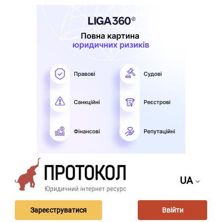
UA
Зареєструватися
Ввійти