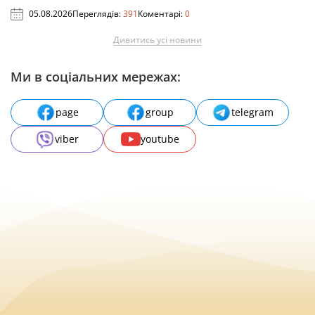
05.08.2026
Переглядів:
391
Коментарі:
0
Дивитись усі новини
Ми в соціальних мережах:
page
group
telegram
viber
youtube