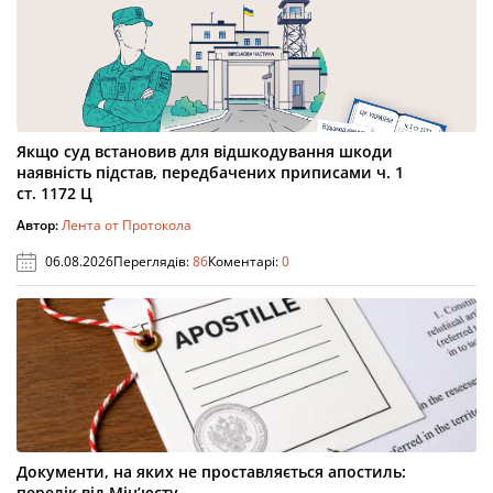
Якщо суд встановив для відшкодування шкоди
наявність підстав, передбачених приписами ч. 1
ст. 1172 Ц
Автор:
Лента от Протокола
06.08.2026
Переглядів:
86
Коментарі:
0
Документи, на яких не проставляється апостиль:
перелік від Мін’юсту