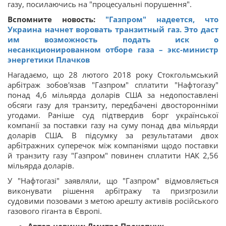
газу, посилаючись на "процесуальні порушення".
Вспомните новость:
"Газпром" надеется, что
Украина начнет воровать транзитный газ. Это даст
им возможность подать иск о
несанкционированном отборе газа – экс-министр
энергетики Плачков
Нагадаємо, що 28 лютого 2018 року Стокгольмський
арбітраж зобов'язав "Газпром" сплатити "Нафтогазу"
понад 4,6 мільярда доларів США за недопоставлені
обсяги газу для транзиту, передбачені двосторонніми
угодами. Раніше суд підтвердив борг української
компанії за поставки газу на суму понад два мільярди
доларів США. В підсумку за результатами двох
арбітражних суперечок між компаніями щодо поставки
й транзиту газу "Газпром" повинен сплатити НАК 2,56
мільярда доларів.
У "Нафтогазі" заявляли, що "Газпром" відмовляється
виконувати рішення арбітражу та призгрозили
судовими позовами з метою арешту активів російського
газового гіганта в Європі.
Автор новини:
Дмитро Прокопчук