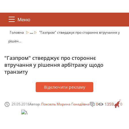
Меню
...
Головна
"Газпром" стверджує про стороннє втручання у
рішен...
"Газпром" стверджує про стороннє
втручання у рішення арбітражу щодо
транзиту
Відключити рекламу
0
1359
29.05.2018
Автор:
Понзель Марина Генадіївна
0