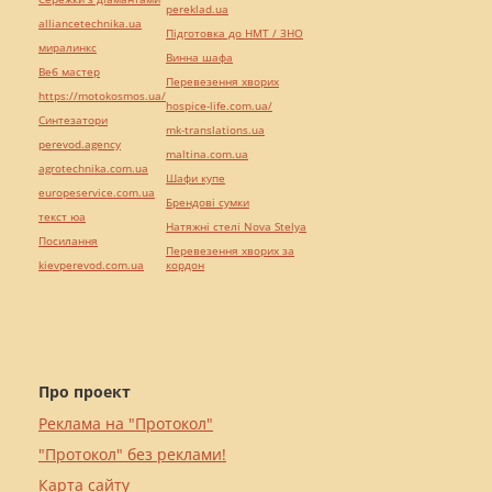
pereklad.ua
alliancetechnika.ua
Підготовка до НМТ / ЗНО
миралинкс
Винна шафа
Веб мастер
Перевезення хворих
https://motokosmos.ua/
hospice-life.com.ua/
Синтезатори
mk-translations.ua
perevod.agency
maltina.com.ua
agrotechnika.com.ua
Шафи купе
europeservice.com.ua
Брендові сумки
текст юа
Натяжні стелі Nova Stelya
Посилання
Перевезення хворих за
kievperevod.com.ua
кордон
Про проект
Реклама на "Протокол"
"Протокол" без реклами!
Карта сайту