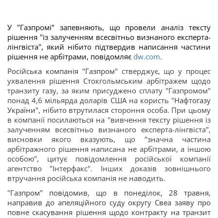
У "Газпромі" запевняють, що провели аналіз тексту
рішення "із залученням всесвітньо визнаного експерта-
лінгвіста", який нібито підтвердив написання частини
рішення не арбітрами, повідомляє
dw.com
.
Російська компанія "Газпром"
стверджує, що у процес
ухвалення рішення Стокгольмським арбітражем щодо
транзиту газу, за яким присуджено сплату "Газпромом"
понад 4,6 мільярда доларів США на користь "
Нафтогазу
України
", нібито втрутилася стороння особа. При цьому
в компанії посилаються на "вивчення тексту рішення із
залученням всесвітньо визнаного експерта-лінгвіста",
висновки якого вказують, що "значна частина
арбітражного рішення написана не арбітрами, а іншою
особою", цитує повідомлення російської компанії
агентство "Інтерфакс". Інших доказів зовнішнього
втручання російська компанія не наводить.
"Газпром" повідомив, що в понеділок, 28 травня,
направив до апеляційного суду округу Свеа заяву про
повне скасування рішення щодо контракту на транзит