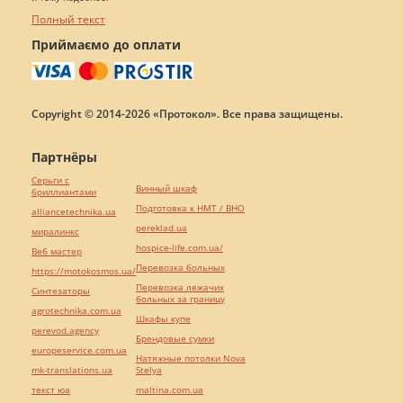
Полный текст
Приймаємо до оплати
Copyright © 2014-2026 «Протокол». Все права защищены.
Партнёры
Серьги с
Винный шкаф
бриллиантами
Подготовка к НМТ / ВНО
alliancetechnika.ua
pereklad.ua
миралинкс
hospice-life.com.ua/
Веб мастер
Перевозка больных
https://motokosmos.ua/
Перевозка лежачих
Синтезаторы
больных за границу
agrotechnika.com.ua
Шкафы купе
perevod.agency
Брендовые сумки
europeservice.com.ua
Натяжные потолки Nova
mk-translations.ua
Stelya
текст юа
maltina.com.ua