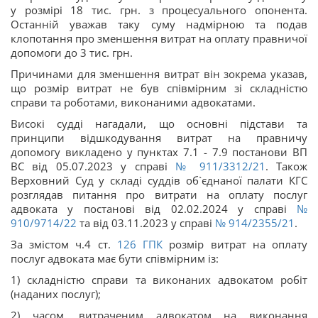
у розмірі 18 тис. грн. з процесуального опонента.
Останній уважав таку суму надмірною та подав
клопотання про зменшення витрат на оплату правничої
допомоги до 3 тис. грн.
Причинами для зменшення витрат він зокрема указав,
що розмір витрат не був співмірним зі складністю
справи та роботами, виконаними адвокатами.
Високі судді нагадали, що основні підстави та
принципи відшкодування витрат на правничу
допомогу викладено у пунктах 7.1 - 7.9 постанови ВП
ВС від 05.07.2023 у справі
№ 911/3312/21
. Також
Верховний Суд у складі суддів об`єднаної палати КГС
розглядав питання про витрати на оплату послуг
адвоката у постанові від 02.02.2024 у справі
№
910/9714/22
та від 03.11.2023 у справі
№ 914/2355/21
.
За змістом ч.4 ст.
126
ГПК
розмір витрат на оплату
послуг адвоката має бути співмірним із:
1) складністю справи та виконаних адвокатом робіт
(наданих послуг);
2) часом, витраченим адвокатом на виконання