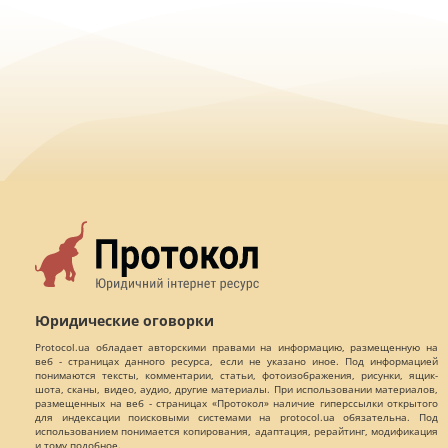
Юридические оговорки
Protocol.ua обладает авторскими правами на информацию, размещенную на
веб - страницах данного ресурса, если не указано иное. Под информацией
понимаются тексты, комментарии, статьи, фотоизображения, рисунки, ящик-
шота, сканы, видео, аудио, другие материалы. При использовании материалов,
размещенных на веб - страницах «Протокол» наличие гиперссылки открытого
для индексации поисковыми системами на protocol.ua обязательна. Под
использованием понимается копирования, адаптация, рерайтинг, модификация
и тому подобное.