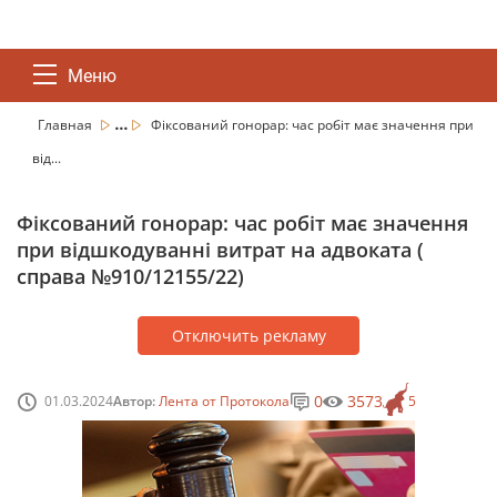
Меню
...
Главная
Фіксований гонорар: час робіт має значення при
від...
Фіксований гонорар: час робіт має значення
при відшкодуванні витрат на адвоката (
справа №910/12155/22)
Отключить рекламу
0
3573
01.03.2024
Автор:
Лента от Протокола
5