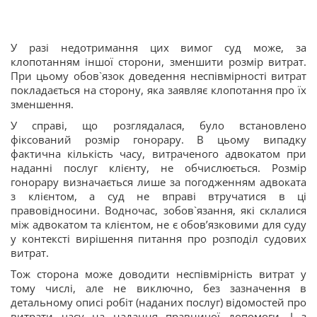
У разі недотримання цих вимог суд може, за
клопотанням іншої сторони, зменшити розмір витрат.
При цьому обов`язок доведення неспівмірності витрат
покладається на сторону, яка заявляє клопотання про їх
зменшення.
У справі, що розглядалася, було встановлено
фіксований розмір гонорару. В цьому випадку
фактична кількість часу, витраченого адвокатом при
наданні послуг клієнту, не обчислюється. Розмір
гонорару визначається лише за погодженням адвоката
з клієнтом, а суд не вправі втручатися в ці
правовідносини. Водночас, зобов`язання, які склалися
між адвокатом та клієнтом, не є обов’язковими для суду
у контексті вирішення питання про розподіл судових
витрат.
Тож сторона може доводити неспівмірність витрат у
тому числі, але не виключно, без зазначення в
детальному описі робіт (наданих послуг) відомостей про
витрати часу на надання правничої допомоги. І з