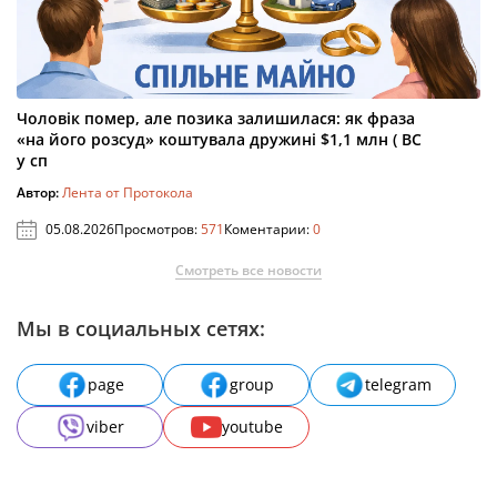
Чоловік помер, але позика залишилася: як фраза
«на його розсуд» коштувала дружині $1,1 млн ( ВС
у сп
Автор:
Лента от Протокола
05.08.2026
Просмотров:
571
Коментарии:
0
Смотреть все новости
Мы в социальных сетях:
page
group
telegram
viber
youtube